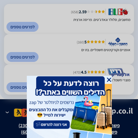
2.59
(658)
מחשבים, סלולר וגאדג'טים. פריסה ארצית
לפרטים נוספים
5
(160)
אופניים וקורקינטים חשמליים. בת ים
לפרטים נוספים
4.5
(470)
מוצרי חשמל אלקטרוניקה ותקשורת. פריסה ארצית
לפרטים נוספים
פשרה בת"צ אבנצ'יק נ' זאפ גרופ (ת"צ 23008-08-20)
פשרה בת"צ כהנים נ' זאפ גרופ (ת"צ 60371-12-19)