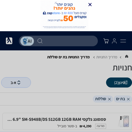
מדריך החנויות
מדריך החנויות ‏בת ים ‏סוללות
חנויות
סינון
(2)
א-ב
בת ים
סוללות
סמסונג גלקסי Samsung Galaxy S26 Ultra 6.9" SM-S948B/DS 512GB 12GB RAM
ב-סטור מובייל
4,290 ₪
מודעה