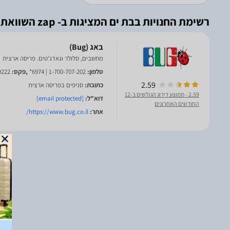
רשימת החנויות בבת ים המציגות ב- zap השוואת מחירים
מחשבים, סלולר וגאדג'טים. פריסה ארצית
טלפון:
1-700-707-202 | 6974*
,פקס:
9222
2.59
כתובת:
סניפים בפריסה ארצית
2.59
- ממוצע דירוג הגולשים ב-12
דוא"ל:
[email protected]
החודשים האחרונים
אתר:
https://www.bug.co.il/