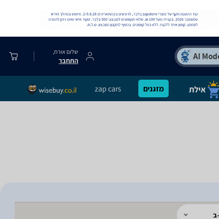
שלום אורח,
התחבר
מזגנים
zap cars
ב