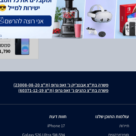
מודעה
1,790 ₪
פשרה בת"צ אבנצ'יק נ' זאפ גרופ (ת"צ 23008-08-20)
פשרה בת"צ כהנים נ' זאפ גרופ (ת"צ 60371-12-19)
עולמות התוכן שלנו
חוות דעת
תיירות
iPhone 17
סופרמרקטים
Galaxy S26 Ultra SM-S94