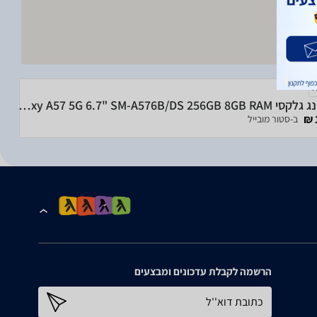
סמסונג גלקסי Samsung Galaxy A57 5G 6.7" SM-A576B/DS 256GB 8GB RAM
ב-סטור מובייל
הרשמה לקבלת עדכונים ומבצעים
כתובת דוא''ל