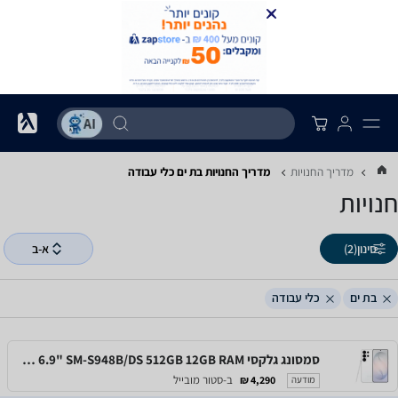
מדריך החנויות
מדריך החנויות ‏בת ים ‏כלי עבודה
חנויות
סינון
(2)
א-ב
בת ים
כלי עבודה
סמסונג גלקסי Samsung Galaxy S26 Ultra 6.9" SM-S948B/DS 512GB 12GB RAM
ב-סטור מובייל
4,290 ₪
מודעה