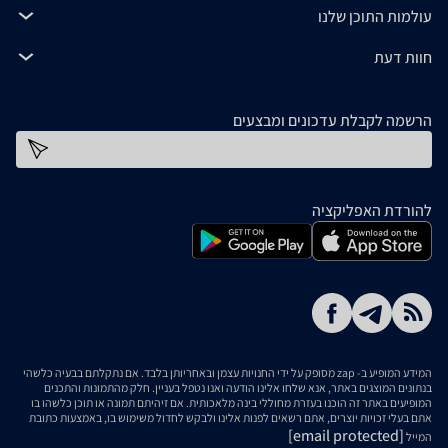
עולמות התוכן שלנו
חוות דעת
הרשמה לקבלת עדכונים ומבצעים
כתובת דוא''ל
להורדת האפליקציה
המידע המופיע ב- zap מסופק על ידי החנויות עצמן ובאחריותן בלבד. אם נתקלתם בבעיה כלשהי
בנתונים המוצגים באתר, אנא שלחו אלינו הודעה ואנו נטפל בעניין. חלק מהתמונות והתכנים
המופיעים באתר זה הוכנו בעזרת מחוללי בינה מלאכותית. אם זיהיתם תמונה או תוכן כלשהו בו
אתם בעלי זכויות יוצרים, אתם רשאים לפנות אלינו ולבקש לחדול משימוש בו, באמצעות כתובת
[email protected]
המייל