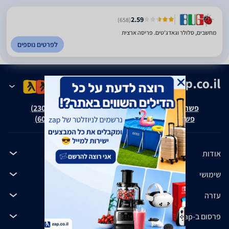
2.59
(658)
מחשבים, סלולר וגאדג'טים. פריסה ארצית
לפרטים נוספים
פשרה בת"צ אבנצ'יק נ' זאפ גרופ (ת"צ 23008-08-20)
פשרה בת"צ כהנים נ' זאפ גרופ (ת"צ 60371-12-19)
אודות
שימושי
עזרה
פרסום ב-zap