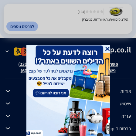
(124)
גאדג'טים ומתנות מיוחדות. בני ברק
לפרטים נוספים
פשרה בת"צ אבנצ'יק נ' זאפ גרופ (ת"צ 23008-08-20)
פשרה בת"צ כהנים נ' זאפ גרופ (ת"צ 60371-12-19)
אודות
שימושי
עזרה
פרסום ב-zap