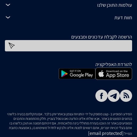
עולמות התוכן שלנו
חוות דעת
הרשמה לקבלת עדכונים ומבצעים
כתובת דוא''ל
להורדת האפליקציה
המידע המופיע ב- zap מסופק על ידי החנויות עצמן ובאחריותן בלבד. אם נתקלתם בבעיה כלשהי
בנתונים המוצגים באתר, אנא שלחו אלינו הודעה ואנו נטפל בעניין. חלק מהתמונות והתכנים
המופיעים באתר זה הוכנו בעזרת מחוללי בינה מלאכותית. אם זיהיתם תמונה או תוכן כלשהו בו
אתם בעלי זכויות יוצרים, אתם רשאים לפנות אלינו ולבקש לחדול משימוש בו, באמצעות כתובת
[email protected]
המייל