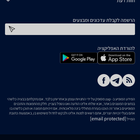
חוות דעת
הרשמה לקבלת עדכונים ומבצעים
כתובת דוא''ל
להורדת האפליקציה
המידע המופיע ב- zap מסופק על ידי החנויות עצמן ובאחריותן בלבד. אם נתקלתם בבעיה כלשהי
בנתונים המוצגים באתר, אנא שלחו אלינו הודעה ואנו נטפל בעניין. חלק מהתמונות והתכנים
המופיעים באתר זה הוכנו בעזרת מחוללי בינה מלאכותית. אם זיהיתם תמונה או תוכן כלשהו בו
אתם בעלי זכויות יוצרים, אתם רשאים לפנות אלינו ולבקש לחדול משימוש בו, באמצעות כתובת
[email protected]
המייל