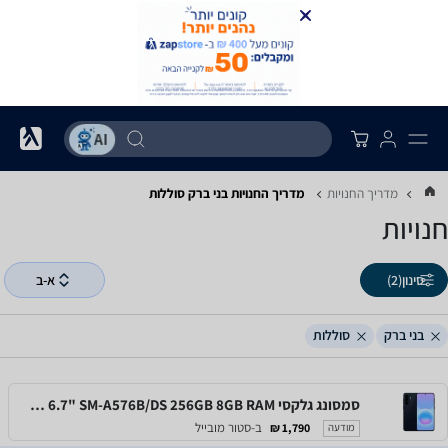
מדריך החנויות
מדריך החנויות ‏בני ברק ‏סוללות
חנויות
סינון
(2)
א-ב
בני ברק
סוללות
סמסונג גלקסי Samsung Galaxy A57 5G 6.7" SM-A576B/DS 256GB 8GB RAM
ב-סטור מובייל
1,790 ₪
מודעה