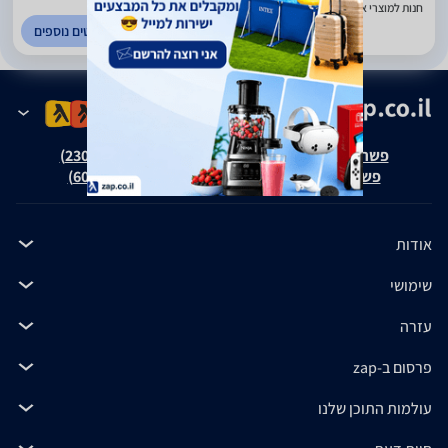
חנות למוצרי אלקטרוניקה לבית ולרכב. בני ברק
לפרטים נוספים
פשרה בת"צ אבנצ'יק נ' זאפ גרופ (ת"צ 23008-08-20)
פשרה בת"צ כהנים נ' זאפ גרופ (ת"צ 60371-12-19)
אודות
שימושי
עזרה
פרסום ב-zap
עולמות התוכן שלנו