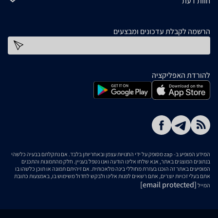
חוות דעת
הרשמה לקבלת עדכונים ומבצעים
כתובת דוא''ל
להורדת האפליקציה
המידע המופיע ב- zap מסופק על ידי החנויות עצמן ובאחריותן בלבד. אם נתקלתם בבעיה כלשהי
בנתונים המוצגים באתר, אנא שלחו אלינו הודעה ואנו נטפל בעניין. חלק מהתמונות והתכנים
המופיעים באתר זה הוכנו בעזרת מחוללי בינה מלאכותית. אם זיהיתם תמונה או תוכן כלשהו בו
אתם בעלי זכויות יוצרים, אתם רשאים לפנות אלינו ולבקש לחדול משימוש בו, באמצעות כתובת
[email protected]
המייל