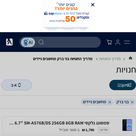
מדריך החנויות
מדריך החנויות ‏בני ברק ‏מחשבים ניידים
חנויות
סינון
(2)
א-ב
בני ברק
מחשבים ניידים
סמסונג גלקסי Samsung Galaxy A57 5G 6.7" SM-A576B/DS 256GB 8GB RAM
ב-סטור מובייל
1,790 ₪
מודעה