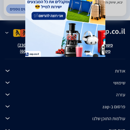
יבוא, שיווק והפצה אביזרי מחשב. בני ברק
לפרטים נוספים
פשרה בת"צ אבנצ'יק נ' זאפ גרופ (ת"צ 23008-08-20)
פשרה בת"צ כהנים נ' זאפ גרופ (ת"צ 60371-12-19)
אודות
שימושי
עזרה
פרסום ב-zap
עולמות התוכן שלנו