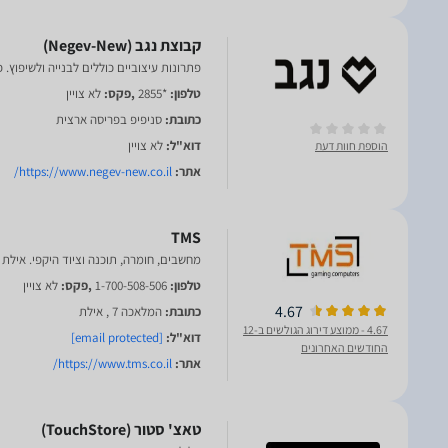
פתרונות עיצוביים כוללים לבנייה ולשיפוץ. 
טלפון:
*2855
,פקס:
לא צויין
כתובת:
סניפיפ בפריסה ארצית
דוא"ל:
לא צויין
הוספת חוות דעת
אתר:
https://www.negev-new.co.il/
TMS
מחשבים, חומרה, תוכנה וציוד היקפי. אילת
טלפון:
1-700-508-506
,פקס:
לא צויין
4.67
כתובת:
המלאכה 7 , אילת
4.67
- ממוצע דירוג הגולשים ב-12
דוא"ל:
[email protected]
החודשים האחרונים
אתר:
https://www.tms.co.il/