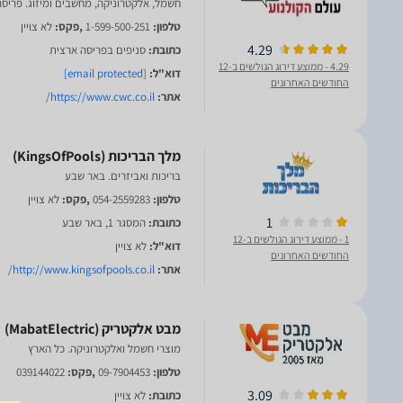
חשמל, אלקטרוניקה, מחשבים ומיזוג. פריס
טלפון:
1-599-500-251
,פקס:
לא צויין
4.29
כתובת:
סניפים בפריסה ארצית
4.29
- ממוצע דירוג הגולשים ב-12
דוא"ל:
[email protected]
החודשים האחרונים
אתר:
https://www.cwc.co.il/
בריכות ואביזרים. באר שבע
טלפון:
054-2559283
,פקס:
לא צויין
1
כתובת:
המסגר 1, באר שבע
1
- ממוצע דירוג הגולשים ב-12
דוא"ל:
לא צויין
החודשים האחרונים
אתר:
http://www.kingsofpools.co.il/
מוצרי חשמל ואלקטרוניקה. כל הארץ
טלפון:
09-7904453
,פקס:
039144022
3.09
כתובת:
לא צויין