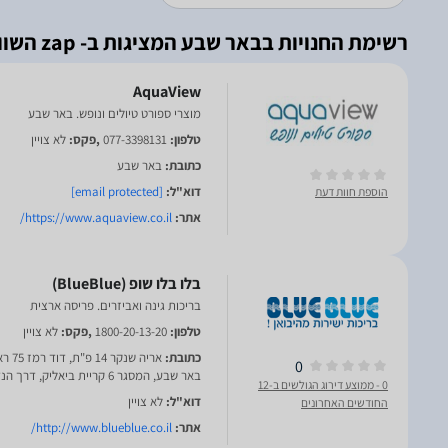
רשימת החנויות בבאר שבע המציגות ב- zap השוואת מחירים
AquaView
מוצרי ספורט טיולים ונופש. באר שבע
טלפון:
077-3398131
,פקס:
לא צויין
כתובת:
באר שבע
דוא"ל:
[email protected]
הוספת חוות דעת
אתר:
https://www.aquaview.co.il/
בריכות גינה ואביזרים. פריסה ארצית
טלפון:
1800-20-13-20
,פקס:
לא צויין
כתובת:
0
באר שבע, המסגר 6 קריית ביאליק, דרך הנדיב פרדס חנה
0
- ממוצע דירוג הגולשים ב-12
דוא"ל:
לא צויין
החודשים האחרונים
אתר:
http://www.blueblue.co.il/