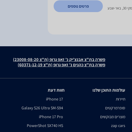
פרטים נוספים
ר-שבע
פשרה בת"צ אבנצ'יק נ' זאפ גרופ (ת"צ 23008-08-20)
פשרה בת"צ כהנים נ' זאפ גרופ (ת"צ 60371-12-19)
עולמות התוכן שלנו
חוות דעת
תיירות
iPhone 17
סופרמרקטים
Galaxy S26 Ultra SM-S94
מוצרים מבוקשים
iPhone 17 Pro
PowerShot SX740 HS
zap cars