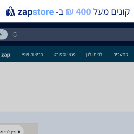
מחשבים
לבית ולגן
פנאי וספורט
בריאות ויופי
מיין לפי:
א-