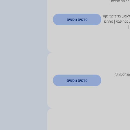
 פריסה ארצית
לאנט, ברוך קטינקא
פרטים נוספים
2 , באר שבע | מתחם אושילנד, עתיר ידע 4, כפר סבא | מתחם
08-627030
פרטים נוספים