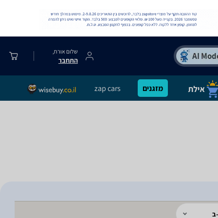
שלום אורח,
התחבר
מזגנים
zap cars
ב