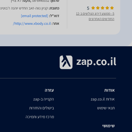
טלפון:
08-6440032
,פקס:
לא צויין
5
כתובת:
קניון נווה-זאב החדש יוהנה ז'בוטינסקי 30, בא
5
- ממוצע דירוג הגולשים ב-12
דוא"ל:
[email protected]
החודשים האחרונים
אתר:
http://www.xbody.co.il/
אודות
עזרה
אודות zap.co.il
הקנייה ב-zap
תנאי שימוש
ביטולים והחזרות
מרכז מידע ותמיכה
שימושי