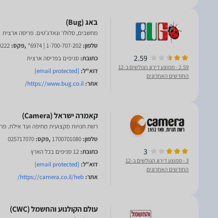
מחשבים, סלולר וגאדג'טים. פריסה ארצית
טלפון:
1-700-707-202 | 6974*
,פקס:
9222
2.59
כתובת:
סניפים בפריסה ארצית
2.59
- ממוצע דירוג הגולשים ב-12
דוא"ל:
[email protected]
החודשים האחרונים
אתר:
https://www.bug.co.il/
רשת חנויות מקצועית מחיפה ועד אילת. פר
טלפון:
1700701080
,פקס:
025717070
3
כתובת:
12 סניפים בכל הארץ
3
- ממוצע דירוג הגולשים ב-12
דוא"ל:
[email protected]
החודשים האחרונים
אתר:
https://camera.co.il/heb/