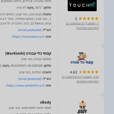
סלולר,מעבדה, אביזרים, גיימינג ומשחקים.
טלפון:
*3671
,פקס:
לא צויין
כתובת:
קניון הנגב, באר שבע | מתחם יס פ
5
קרסו, הנחשול 22, יבנה | אלנבי 9, תל אביב |
5
- ממוצע דירוג הגולשים ב-12
החודשים האחרונים
דוא"ל:
[email protected]
אתר:
https://touchstore.co.il/
אספקה טכנית. באר שבע
טלפון:
08-6285389 | 08-6230639
,פקס:
3
4.63
כתובת:
הפלס 9, באר שבע
4.63
- ממוצע דירוג הגולשים ב-12
דוא"ל:
[email protected]
החודשים האחרונים
אתר:
https://www.workimhi.co.il/
xBody
תוספי תזונה לספורטאים. באר שבע