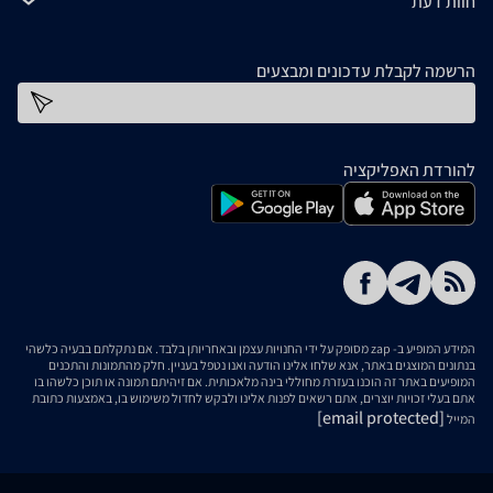
חוות דעת
הרשמה לקבלת עדכונים ומבצעים
כתובת דוא''ל
להורדת האפליקציה
המידע המופיע ב- zap מסופק על ידי החנויות עצמן ובאחריותן בלבד. אם נתקלתם בבעיה כלשהי
בנתונים המוצגים באתר, אנא שלחו אלינו הודעה ואנו נטפל בעניין. חלק מהתמונות והתכנים
המופיעים באתר זה הוכנו בעזרת מחוללי בינה מלאכותית. אם זיהיתם תמונה או תוכן כלשהו בו
אתם בעלי זכויות יוצרים, אתם רשאים לפנות אלינו ולבקש לחדול משימוש בו, באמצעות כתובת
[email protected]
המייל