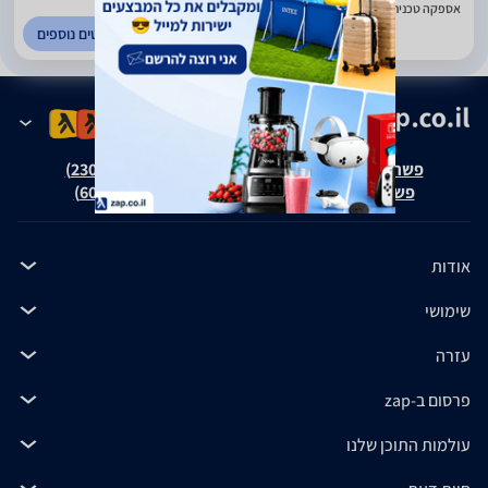
אספקה טכנית. באר שבע
לפרטים נוספים
פשרה בת"צ אבנצ'יק נ' זאפ גרופ (ת"צ 23008-08-20)
פשרה בת"צ כהנים נ' זאפ גרופ (ת"צ 60371-12-19)
אודות
שימושי
עזרה
פרסום ב-zap
עולמות התוכן שלנו