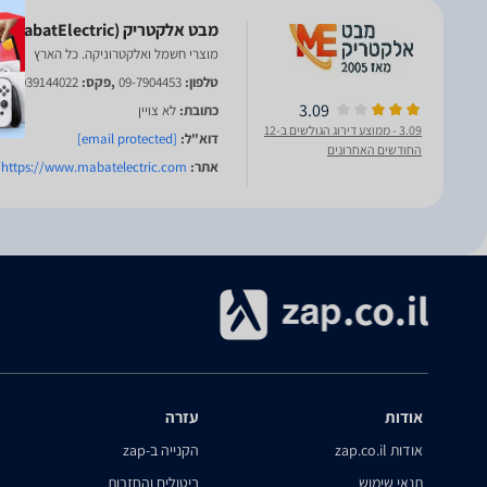
מוצרי חשמל ואלקטרוניקה. כל הארץ
טלפון:
09-7904453
,פקס:
039144022
3.09
כתובת:
לא צויין
3.09
- ממוצע דירוג הגולשים ב-12
דוא"ל:
[email protected]
החודשים האחרונים
אתר:
https://www.mabatelectric.com/
אודות
עזרה
אודות zap.co.il
הקנייה ב-zap
תנאי שימוש
ביטולים והחזרות