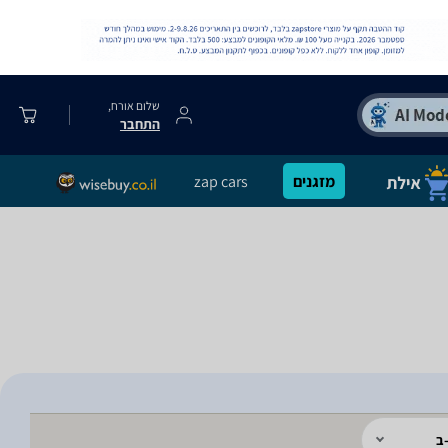
שלום אורח,
התחבר
מזגנים
zap cars
ב