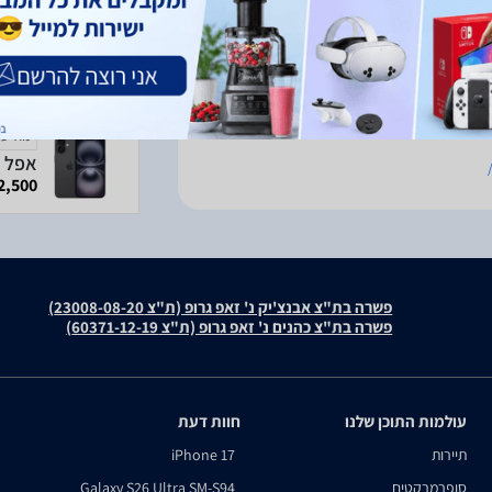
פרטים נוספים
מודעה
אפל אייפון 16 256GB
2,500 ₪
פשרה בת"צ אבנצ'יק נ' זאפ גרופ (ת"צ 23008-08-20)
פשרה בת"צ כהנים נ' זאפ גרופ (ת"צ 60371-12-19)
עולמות התוכן שלנו
חוות דעת
תיירות
iPhone 17
סופרמרקטים
Galaxy S26 Ultra SM-S94