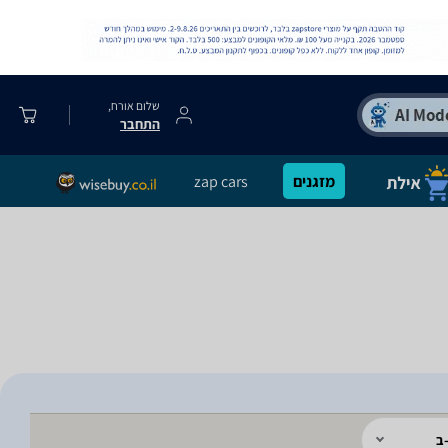
שלום אורח,
התחבר
מזגנים
zap cars
ב