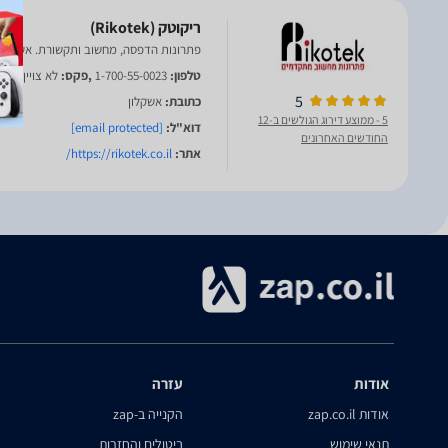
פתרונות הדפסה, מחשוב ותקשורת. אשקלון
טלפון:
1-700-55-0023
,פקס:
לא צויין
5
כתובת:
אשקלון
5
- ממוצע דירוג הגולשים ב-12
דוא"ל:
[email protected]
החודשים האחרונים
אתר:
https://rikotek.co.il/
אודות
עזרה
אודות zap.co.il
הקנייה ב-zap
תנאי שימוש
ביטולים והחזרות