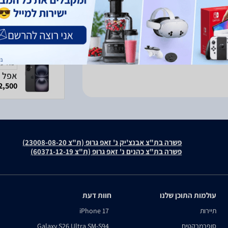
פרטים נוספים
מודעה
אפל אייפון 16 256GB
2,500 ₪
פשרה בת"צ אבנצ'יק נ' זאפ גרופ (ת"צ 23008-08-20)
פשרה בת"צ כהנים נ' זאפ גרופ (ת"צ 60371-12-19)
עולמות התוכן שלנו
חוות דעת
תיירות
iPhone 17
סופרמרקטים
Galaxy S26 Ultra SM-S94