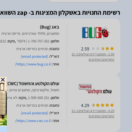
רשימת החנויות באשקלון המציגות ב- zap השוואת מחירים
מחשבים, סלולר וגאדג'טים. פריסה ארצית
טלפון:
1-700-707-202 | 6974*
,פקס:
9222
2.59
כתובת:
סניפים בפריסה ארצית
2.59
- ממוצע דירוג הגולשים ב-12
דוא"ל:
[email protected]
החודשים האחרונים
אתר:
https://www.bug.co.il/
חשמל, אלקטרוניקה, מחשבים ומיזוג. פריס
טלפון:
1-599-500-251
,פקס:
לא צויין
4.29
כתובת:
סניפים בפריסה ארצית
4.29
- ממוצע דירוג הגולשים ב-12
דוא"ל:
[email protected]
החודשים האחרונים
אתר:
https://www.cwc.co.il/