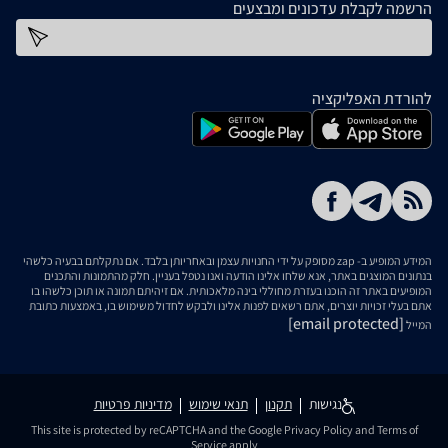
הרשמה לקבלת עדכונים ומבצעים
כתובת דוא''ל
להורדת האפליקציה
המידע המופיע ב- zap מסופק על ידי החנויות עצמן ובאחריותן בלבד. אם נתקלתם בבעיה כלשהי
בנתונים המוצגים באתר, אנא שלחו אלינו הודעה ואנו נטפל בעניין. חלק מהתמונות והתכנים
המופיעים באתר זה הוכנו בעזרת מחוללי בינה מלאכותית. אם זיהיתם תמונה או תוכן כלשהו בו
אתם בעלי זכויות יוצרים, אתם רשאים לפנות אלינו ולבקש לחדול משימוש בו, באמצעות כתובת
[email protected]
המייל
נגישות
תקנון
תנאי שימוש
מדיניות פרטיות
This site is protected by reCAPTCHA and the Google
Privacy Policy
and
Terms of
Service
apply