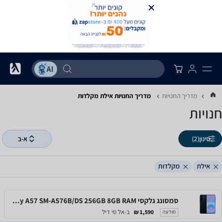
מדריך החנויות
מדריך החנויות ‏אילת ‏מקלדות
חנויות
סינון
(2)
א-ב
אילת
מקלדות
סמסונג גלקסי Samsung Galaxy A57 SM-A576B/DS 256GB 8GB RAM
ב-אל סי דיל
1,590 ₪
מודעה