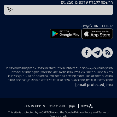
הרשמה לקבלת עדכונים ומבצעים
כתובת דוא''ל
להורדת האפליקציה
המידע המופיע ב- zap מסופק על ידי החנויות עצמן ובאחריותן בלבד. אם נתקלתם בבעיה כלשהי
בנתונים המוצגים באתר, אנא שלחו אלינו הודעה ואנו נטפל בעניין. חלק מהתמונות והתכנים
המופיעים באתר זה הוכנו בעזרת מחוללי בינה מלאכותית. אם זיהיתם תמונה או תוכן כלשהו בו
אתם בעלי זכויות יוצרים, אתם רשאים לפנות אלינו ולבקש לחדול משימוש בו, באמצעות כתובת
[email protected]
המייל
נגישות
תקנון
תנאי שימוש
מדיניות פרטיות
This site is protected by reCAPTCHA and the Google
Privacy Policy
and
Terms of
Service
apply