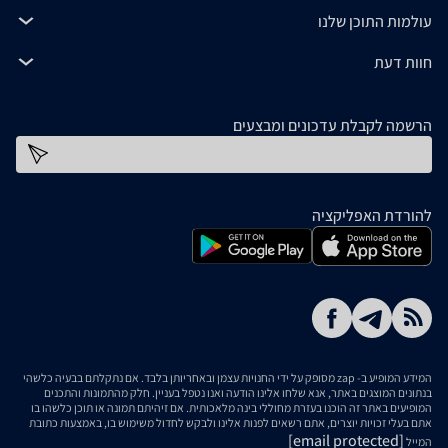
עולמות התוכן שלנו
חוות דעת
הרשמה לקבלת עדכונים ומבצעים
כתובת דוא''ל
להורדת האפליקציה
המידע המופיע ב- zap מסופק על ידי החנויות עצמן ובאחריותן בלבד. אם נתקלתם בבעיה כלשהי
בנתונים המוצגים באתר, אנא שלחו אלינו הודעה ואנו נטפל בעניין. חלק מהתמונות והתכנים
המופיעים באתר זה הוכנו בעזרת מחוללי בינה מלאכותית. אם זיהיתם תמונה או תוכן כלשהו בו
אתם בעלי זכויות יוצרים, אתם רשאים לפנות אלינו ולבקש לחדול משימוש בו, באמצעות כתובת
[email protected]
המייל