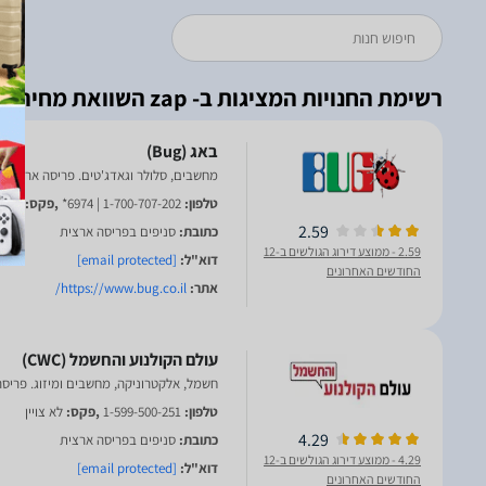
רשימת החנויות המציגות ב- zap השוואת מחירים
מחשבים, סלולר וגאדג'טים. פריסה ארצית
טלפון:
1-700-707-202 | 6974*
,פקס:
9222
2.59
כתובת:
סניפים בפריסה ארצית
2.59
- ממוצע דירוג הגולשים ב-12
דוא"ל:
[email protected]
החודשים האחרונים
אתר:
https://www.bug.co.il/
חשמל, אלקטרוניקה, מחשבים ומיזוג. פריס
טלפון:
1-599-500-251
,פקס:
לא צויין
4.29
כתובת:
סניפים בפריסה ארצית
4.29
- ממוצע דירוג הגולשים ב-12
דוא"ל:
[email protected]
החודשים האחרונים