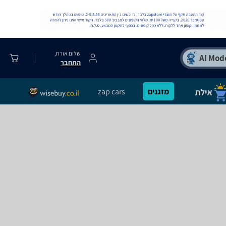
שלום אורח,
התחבר
מזגנים
zap cars