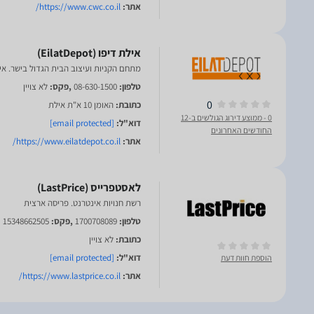
אתר:
https://www.cwc.co.il/
מתחם הקניות ועיצוב הבית הגדול בישר. אי
טלפון:
08-630-1500
,פקס:
לא צויין
0
כתובת:
האומן 10 א"ת אילת
0
- ממוצע דירוג הגולשים ב-12
דוא"ל:
[email protected]
החודשים האחרונים
אתר:
https://www.eilatdepot.co.il/
רשת חנויות אינטרנט. פריסה ארצית
טלפון:
1700708089
,פקס:
15348662505
כתובת:
לא צויין
דוא"ל:
[email protected]
הוספת חוות דעת
אתר:
https://www.lastprice.co.il/