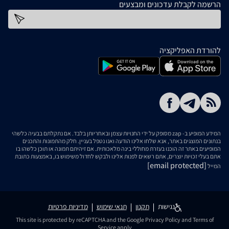
הרשמה לקבלת עדכונים ומבצעים
כתובת דוא''ל
להורדת האפליקציה
המידע המופיע ב- zap מסופק על ידי החנויות עצמן ובאחריותן בלבד. אם נתקלתם בבעיה כלשהי
בנתונים המוצגים באתר, אנא שלחו אלינו הודעה ואנו נטפל בעניין. חלק מהתמונות והתכנים
המופיעים באתר זה הוכנו בעזרת מחוללי בינה מלאכותית. אם זיהיתם תמונה או תוכן כלשהו בו
אתם בעלי זכויות יוצרים, אתם רשאים לפנות אלינו ולבקש לחדול משימוש בו, באמצעות כתובת
[email protected]
המייל
נגישות
תקנון
תנאי שימוש
מדיניות פרטיות
This site is protected by reCAPTCHA and the Google
Privacy Policy
and
Terms of
Service
apply