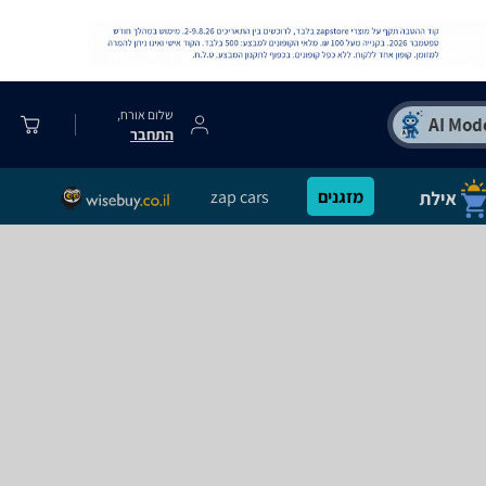
שלום אורח,
התחבר
מזגנים
zap cars