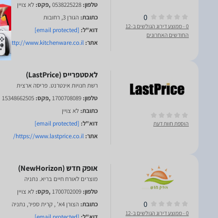
טלפון:
0538225228
,פקס:
לא צויין
0
כתובת:
הגורן 3, רחובות
0
- ממוצע דירוג הגולשים ב-12
דוא"ל:
[email protected]
החודשים האחרונים
אתר:
http://www.kitchenware.co.il/
רשת חנויות אינטרנט. פריסה ארצית
טלפון:
1700708089
,פקס:
15348662505
כתובת:
לא צויין
דוא"ל:
[email protected]
הוספת חוות דעת
אתר:
https://www.lastprice.co.il/
מוצרים לאורח חיים בריא. נתניה
טלפון:
1700702009
,פקס:
לא צויין
0
כתובת:
הצורן 4א' , קרית ספיר, נתניה
0
- ממוצע דירוג הגולשים ב-12
דוא"ל:
[email protected]