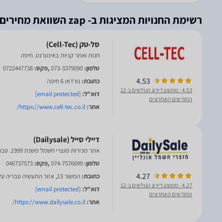
רשימת החנויות המציגות ב- zap השוואת מחירים
חנות ואתר קניות באינטרנט. חיפה
טלפון:
073-3379090
,פקס:
0722447738
4.53
כתובת:
נורדאו 6 חיפה
4.53
- ממוצע דירוג הגולשים ב-12
דוא"ל:
[email protected]
החודשים האחרונים
אתר:
https://www.cell-tec.co.il/
אתר מכירות מוצרי חשמל משנת 1999. טבריה
טלפון:
074-7576699
,פקס:
046737573
4.27
כתובת:
המשור 13, אזור התעשיה טבריה עלית
4.27
- ממוצע דירוג הגולשים ב-12
דוא"ל:
[email protected]
החודשים האחרונים
אתר:
https://www.dailysale.co.il/