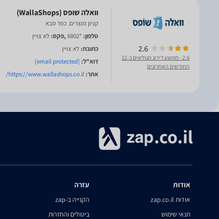
קניון מוצרים. כפר סבא
טלפון:
*6802
,פקס:
לא צויין
2.6
כתובת:
לא צויין
2.6
- ממוצע דירוג הגולשים ב-12
דוא"ל:
[email protected]
החודשים האחרונים
אתר:
https://www.wallashops.co.il/
אודות
עזרה
אודות zap.co.il
הקנייה ב-zap
תנאי שימוש
ביטולים והחזרות