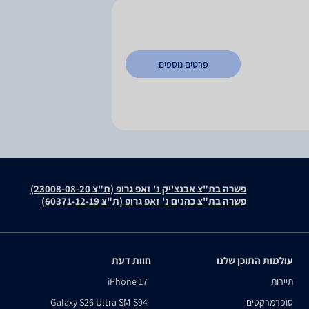
פרטים נוספים
פשרה בת"צ אבנצ'יק נ' זאפ גרופ (ת"צ 23008-08-20)
פשרה בת"צ כהנים נ' זאפ גרופ (ת"צ 60371-12-19)
עולמות התוכן שלנו
חוות דעת
תיירות
iPhone 17
סופרמרקטים
Galaxy S26 Ultra SM-S94