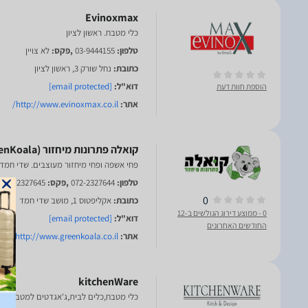
Evinoxmax
כלי מטבח. ראשון לציון
טלפון:
03-9444155
,פקס:
לא צויין
כתובת:
נחל שורק 3, ראשון לציון
דוא"ל:
[email protected]
הוספת חוות דעת
אתר:
http://www.evinoxmax.co.il/
פחי אשפה ופחי מיחזור מעוצבים. שדי חמד
טלפון:
072-2327644
,פקס:
072-2327645
0
כתובת:
אקליפטוס 1, מושב שדי חמד
0
- ממוצע דירוג הגולשים ב-12
דוא"ל:
[email protected]
החודשים האחרונים
אתר:
http://www.greenkoala.co.il/
kitchenWare
כלי מטבח,כלים לבית,ג'אגדטים למטבח. רח