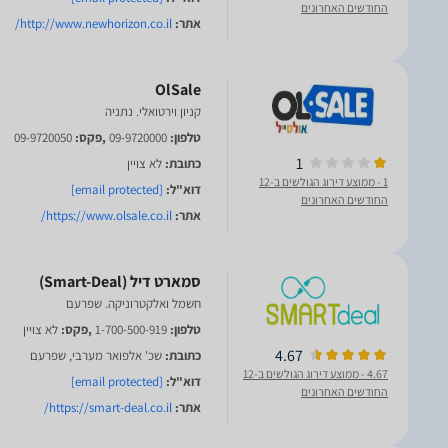
החודשים האחרונים
אתר:
http://www.newhorizon.co.il/
OlSale
קניון וירטואלי. נתניה
טלפון:
09-9720000
,פקס:
09-9720050
1
כתובת:
לא צויין
1
- ממוצע דירוג הגולשים ב-12
דוא"ל:
[email protected]
החודשים האחרונים
אתר:
https://www.olsale.co.il/
חשמל ואלקטרוניקה. שפרעם
טלפון:
1-700-500-919
,פקס:
לא צויין
4.67
כתובת:
שכ' אלפואר מערבי, שפרעם
4.67
- ממוצע דירוג הגולשים ב-12
דוא"ל:
[email protected]
החודשים האחרונים
אתר:
https://smart-deal.co.il/