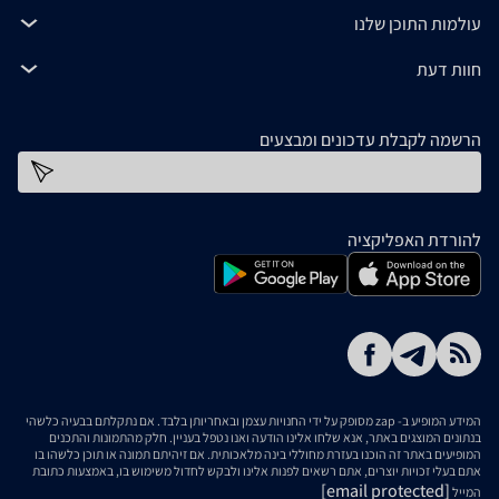
עולמות התוכן שלנו
חוות דעת
הרשמה לקבלת עדכונים ומבצעים
כתובת דוא''ל
להורדת האפליקציה
המידע המופיע ב- zap מסופק על ידי החנויות עצמן ובאחריותן בלבד. אם נתקלתם בבעיה כלשהי
בנתונים המוצגים באתר, אנא שלחו אלינו הודעה ואנו נטפל בעניין. חלק מהתמונות והתכנים
המופיעים באתר זה הוכנו בעזרת מחוללי בינה מלאכותית. אם זיהיתם תמונה או תוכן כלשהו בו
אתם בעלי זכויות יוצרים, אתם רשאים לפנות אלינו ולבקש לחדול משימוש בו, באמצעות כתובת
[email protected]
המייל