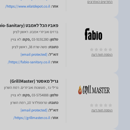
החודשים האחרונים
אתר:
https://www.eilatdepot.co.il/
ברזים ואביזרי אמבט. ראשון לציון
טלפון:
03-9191280
,פקס:
לא צויין
כתובת:
משה שרת 38, ראשון לציון
דוא"ל:
[email protected]
הוספת חוות דעת
אתר:
https://fabio-sanitary.co.il/
גרילי גז , מעשנות ואביזרים. רמת השרון
טלפון:
03-5754888
,פקס:
לא צויין
כתובת:
טרומפלדור 10, רמת השרון
דוא"ל:
[email protected]
הוספת חוות דעת
אתר:
https://grillmaster.co.il/