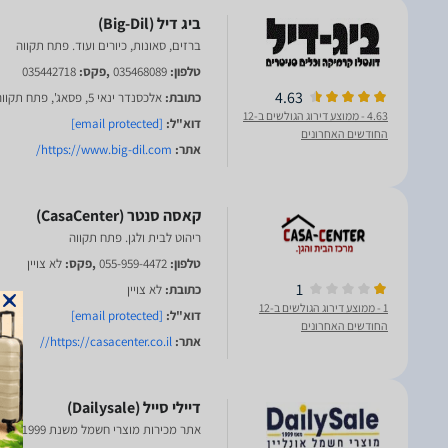
ברזים, סאונות, כיורים ועוד. פתח תקווה
טלפון:
035468089
,פקס:
035442718
4.63
כתובת:
אלכסנדר ינאי 5, פסאג', פתח תקווה
4.63
- ממוצע דירוג הגולשים ב-12
דוא"ל:
[email protected]
החודשים האחרונים
אתר:
https://www.big-dil.com/
ריהוט לבית ולגן. פתח תקווה
טלפון:
055-959-4472
,פקס:
לא צויין
1
כתובת:
לא צויין
1
- ממוצע דירוג הגולשים ב-12
דוא"ל:
[email protected]
החודשים האחרונים
אתר:
https://casacenter.co.il//
אתר מכירות מוצרי חשמל משנת 1999. טבריה