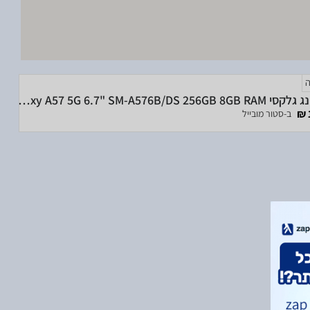
סמסונג גלקסי Samsung Galaxy A57 5G 6.7" SM-A576B/DS 256GB 8GB RAM
ב-סטור מובייל