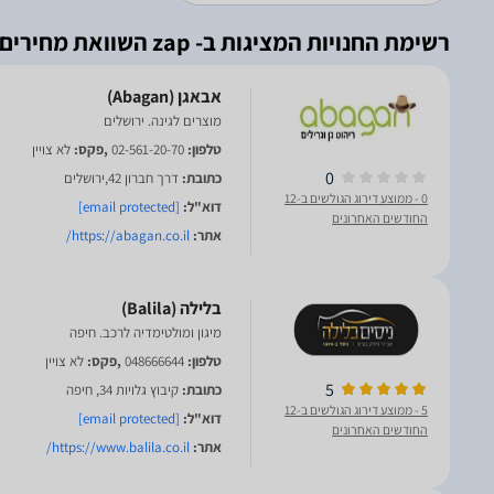
רשימת החנויות המציגות ב- zap השוואת מחירים
מוצרים לגינה. ירושלים
טלפון:
02-561-20-70
,פקס:
לא צויין
0
כתובת:
דרך חברון 42,ירושלים
0
- ממוצע דירוג הגולשים ב-12
דוא"ל:
[email protected]
החודשים האחרונים
אתר:
https://abagan.co.il/
מיגון ומולטימדיה לרכב. חיפה
טלפון:
048666644
,פקס:
לא צויין
5
כתובת:
קיבוץ גלויות 34, חיפה
5
- ממוצע דירוג הגולשים ב-12
דוא"ל:
[email protected]
החודשים האחרונים
אתר:
https://www.balila.co.il/