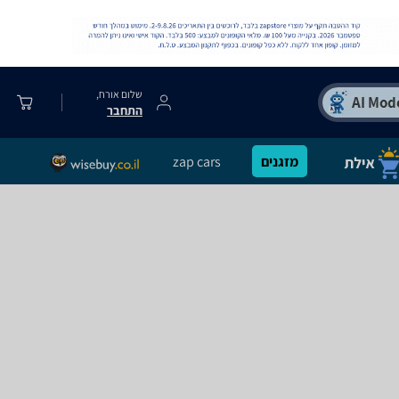
שלום אורח,
התחבר
מזגנים
zap cars