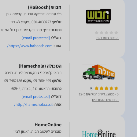
כלי עבודה ואספקה טכנית. קדימה צורן
טלפון:
050-4030727
,פקס:
לא צויין
כתובת:
סניף מרכזי קדימה צורן רח' המתכת 2
דוא"ל:
[email protected]
הוספת חוות דעת
אתר:
https://www.haboosh.com/
ריהוט גן'מחסני גינה,טרמפולינות. בצרה
טלפון:
09-7604499
,פקס:
09-7462186
5
כתובת:
הראשונים 4, בצרה ,60944
5
- ממוצע דירוג הגולשים ב-12
דוא"ל:
[email protected]
החודשים האחרונים
אתר:
http://hamechola.co.il/
HomeOnline
מוצרים לעיצוב הבית. ראשון לציון