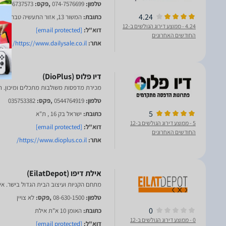
טלפון:
074-7576699
,פקס:
046737573
4.24
כתובת:
המשור 13, אזור התעשיה טבריה עלית
4.24
- ממוצע דירוג הגולשים ב-12
דוא"ל:
[email protected]
החודשים האחרונים
אתר:
https://www.dailysale.co.il/
מכירת מדפסות משולבות מתכלים ומיכון. ת
טלפון:
0544764919
,פקס:
035753382
5
כתובת:
ישראל בק 16 , ת"א
5
- ממוצע דירוג הגולשים ב-12
דוא"ל:
[email protected]
החודשים האחרונים
אתר:
https://www.dioplus.co.il/
מתחם הקניות ועיצוב הבית הגדול בישר. אי
טלפון:
08-630-1500
,פקס:
לא צויין
0
כתובת:
האומן 10 א"ת אילת
0
- ממוצע דירוג הגולשים ב-12
דוא"ל:
[email protected]