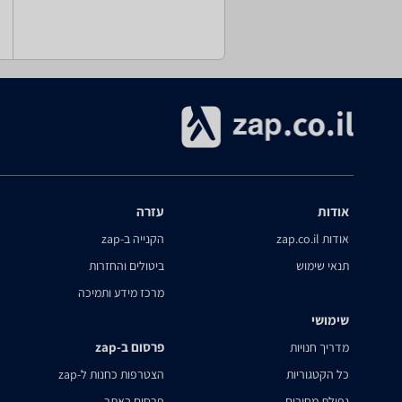
אודות
עזרה
אודות zap.co.il
הקנייה ב-zap
תנאי שימוש
ביטולים והחזרות
מרכז מידע ותמיכה
שימושי
פרסום ב-zap
מדריך חנויות
כל הקטגוריות
הצטרפות כחנות ל-zap
נפילת מחירים
פרסום באתר