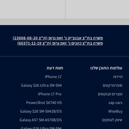
פשרה בת"צ אבנצ'יק נ' זאפ גרופ (ת"צ 23008-08-20)
פשרה בת"צ כהנים נ' זאפ גרופ (ת"צ 60371-12-19)
עולמות התוכן שלנו
חוות דעת
תיירות
iPhone 17
סופרמרקטים
Galaxy S26 Ultra SM-S94
מוצרים מבוקשים
iPhone 17 Pro
PowerShot SX740 HS
zap cars
Galaxy S26 SM-S942B/DS
WiseBuy
שיווק לעסקים
Galaxy A57 SM-A576B/DS
Galaxy S26 Ultra SM-S94