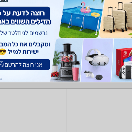
וצרים. מחפש גזיבו, ציליות ושמשיות? רק בזאפ תמצאו חוות דעת, השוואת מחירים ביותר מאל