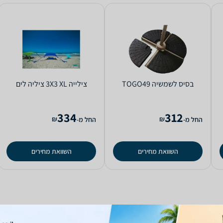
‏בסיס לשמשיה TOGO49
‏צילייה 3X3 XL ציליה לים
334
312
₪
₪
החל מ-
החל מ-
השוואת מחירים
השוואת מחירים