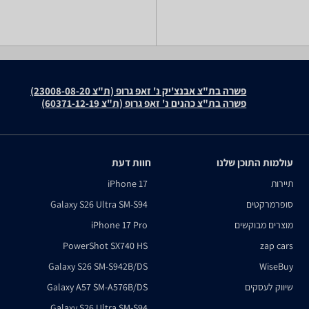
פשרה בת"צ אבנצ'יק נ' זאפ גרופ (ת"צ 23008-08-20)
פשרה בת"צ כהנים נ' זאפ גרופ (ת"צ 60371-12-19)
עולמות התוכן שלנו
חוות דעת
תיירות
iPhone 17
סופרמרקטים
Galaxy S26 Ultra SM-S94
מוצרים מבוקשים
iPhone 17 Pro
PowerShot SX740 HS
zap cars
Galaxy S26 SM-S942B/DS
WiseBuy
שיווק לעסקים
Galaxy A57 SM-A576B/DS
Galaxy S26 Ultra SM-S94