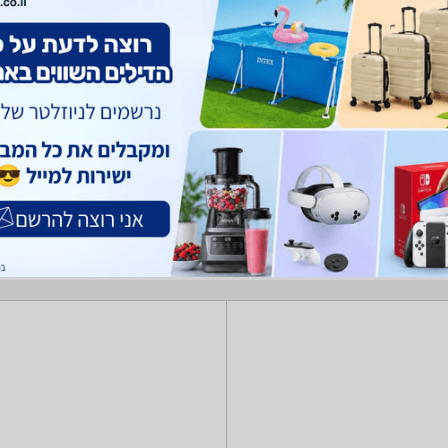
וצרים. מחפש גזיבו, ציליות ושמשיות? רק בזאפ תמצאו חוות דעת, השוואת מחירים ביותר מאל