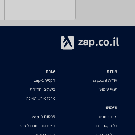
אודות
עזרה
אודות zap.co.il
הקנייה ב-zap
תנאי שימוש
ביטולים והחזרות
מרכז מידע ותמיכה
שימושי
פרסום ב-zap
מדריך חנויות
כל הקטגוריות
הצטרפות כחנות ל-zap
נפילת מחירים
פרסום באתר