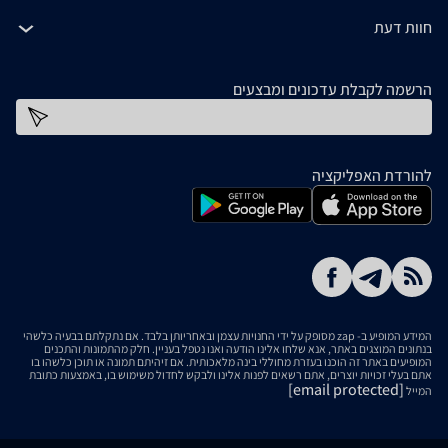
חוות דעת
הרשמה לקבלת עדכונים ומבצעים
כתובת דוא''ל
להורדת האפליקציה
המידע המופיע ב- zap מסופק על ידי החנויות עצמן ובאחריותן בלבד. אם נתקלתם בבעיה כלשהי
בנתונים המוצגים באתר, אנא שלחו אלינו הודעה ואנו נטפל בעניין. חלק מהתמונות והתכנים
המופיעים באתר זה הוכנו בעזרת מחוללי בינה מלאכותית. אם זיהיתם תמונה או תוכן כלשהו בו
אתם בעלי זכויות יוצרים, אתם רשאים לפנות אלינו ולבקש לחדול משימוש בו, באמצעות כתובת
[email protected]
המייל