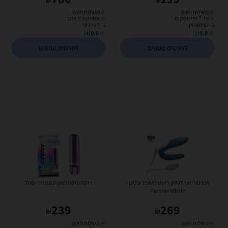
₪
₪
משלוח חינם
משלוח חינם
עד 7 ימי עסקים
אספקה: באתר
ב- טויז4פאן
ב- דיגי דיגי
(4)
0.0
(1)
0.0
לפרטים נוספים
לפרטים נוספים
ויברטור זוגי לוויתן רוטט משופר ונטען -
רוקט פוקט נטען עוצמתי - סגול
Partner Whale
239
269
₪
₪
משלוח חינם
משלוח חינם