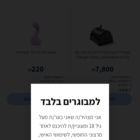
קאוגירל מכונת סקס לרכיבה על אוכף עם
The Swan ויברטור יונק ורוטט
שליטה מהסמארטפון. Cowgirl-35251
Cowgirl Premium Sex...
220
7,800
₪
₪
משלוח חינם
משלוח חינם
אספקה: באתר
עד 3 ימי עסקים
ב- דיגי דיגי
ב- טעם טבע של גיל
(10)
2.1
(4)
0.0
למבוגרים בלבד
לפרטים נוספים
לפרטים נוספים
אני מצהיר/ה שאני בוגר/ת מעל
גיל 18 ומעוניין/ת להיכנס לאתר
מרצוני החופשי, לשימושי האישי,