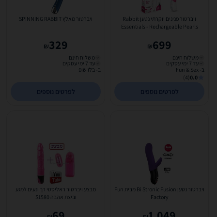
ויברטור פנינים יוקרתי נטען Rabbit
ויברטור מאלץ SPINNING RABBIT
Essentials - Rechargeable Pearls
329
699
₪
₪
משלוח חינם
משלוח חינם
עד 7 ימי עסקים
עד 7 ימי עסקים
ב- Fun & Sex
ב- בלו שופ
(4)
0.0
לפרטים נוספים
לפרטים נוספים
ויברטור נטען Bi Stronic Fusion מבית Fun
מבצע ויברטור ראליסטי רך ונעים למגע
Factory
וביצת אהבה S1580
69
1,049
₪
₪