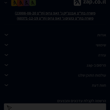
פשרה בת"צ אבנצ'יק נ' זאפ גרופ (ת"צ 23008-08-20)
פשרה בת"צ כהנים נ' זאפ גרופ (ת"צ 60371-12-19)
אודות
שימושי
עזרה
פרסום ב-zap
עולמות התוכן שלנו
חוות דעת
הרשמה לקבלת עדכונים ומבצעים
כתובת דוא''ל