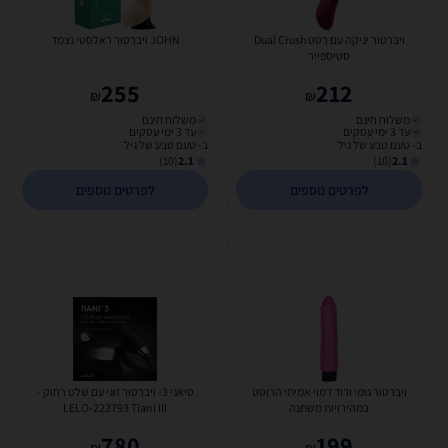
ויברטור יניקה עם רטט Dual Crush
JOHN ויברטור ראלסטי נצמד
סטיספייר
255
212
₪
₪
משלוח חינם
משלוח חינם
עד 3 ימי עסקים
עד 3 ימי עסקים
ב- טעם טבע של גיל
ב- טעם טבע של גיל
(10)
2.1
(10)
2.1
לפרטים נוספים
לפרטים נוספים
ויברטור גומי ורוד דמוי אמיתי הרוטט
טיאני 3- ויברטור זוגי עם שלט רחוק -
במהירויות משתנה
LELO-222793 Tiani III
780
199