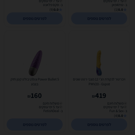
עד 7 ימי עסקים
עד 7 ימי עסקים
ב- טויז4פאן
ב- סקס פלאנט
(9)
0.0
(1)
0.0
לפרטים נוספים
לפרטים נוספים
ויברטור לנקודת הג'י 12 מצבי רטט שונים
Ultra Power Bullet 5 בולט קטן חזק
PMV20 - Gspot
בצבע
160
419
₪
₪
משלוח חינם
משלוח חינם
עד 7 ימי עסקים
עד 5 ימי עסקים
ב- Fun & Sex
ב- FetishDeal
(4)
0.0
לפרטים נוספים
לפרטים נוספים