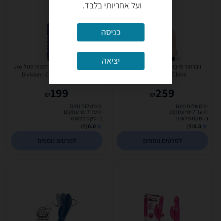
ועל אחריותי בלבד.
כניסה
יציאה
ויברטור סייבר סקין ריאליסטי Shiny
ויברטור סיליקון תוצרת גרמניה סגול Joy
Division - Chris Cross Intense
Judder Super Clone
199
259
₪
₪
משלוח חינם
משלוח חינם
עד 7 ימי עסקים
עד 7 ימי עסקים
ב- סקס פלאנט
ב- סקס פלאנט
(9)
0.0
(9)
0.0
לפרטים נוספים
לפרטים נוספים