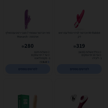
Mr Rabbit ויברטור לגירוי כפול עם ראש
מיני ויברטור עוצמתי 7 מצבי רטט עם מאלץ
דק
אורגזמה - Monarch
280
319
₪
₪
כולל משלוח (₪20)
משלוח חינם
עד 10 ימי עסקים
עד 7 ימי עסקים
ב- ליבידו
ב- סקס פלאנט
(9)
0.0
לפרטים נוספים
לפרטים נוספים