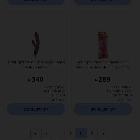
ויברטור איכותי במיוחד עם 7 מקצבי רטט
אייברי ויברטור ארנבון בשילוב דחף חדירה.
שונים Seven Creations - Island Heat.
Svakom-68547
340
289
₪
₪
משלוח חינם
משלוח חינם
עד 7 ימי עסקים
אספקה: באתר
ב- סקס פלאנט
ב- דיגי דיגי
(4)
0.0
(9)
0.0
לפרטים נוספים
לפרטים נוספים
1
7
8
9
...