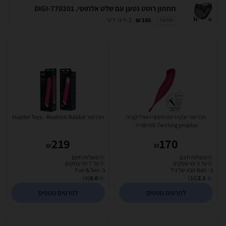
תחתון רוטט נטען עם שלט אלחוטי. DIGI-770201
ב-דיגי דיגי
180 ₪
מודעה
ויברטור יונק+רטט חיצוני+אפליקציה
ויברטור Hustler Toys - Realistic Rabbit
Twirling proplus סטיספייר
219
170
₪
₪
משלוח חינם
משלוח חינם
עד 3 ימי עסקים
עד 7 ימי עסקים
ב- טעם טבע של גיל
ב- Fun & Sex
(4)
0.0
(10)
2.1
לפרטים נוספים
לפרטים נוספים