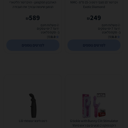
ויברטור 10 מצבי רטט כ-15 ס"מ NMC-
הארנבון המקצוען - הויברטור הלינארי
Exotic Diamond
הנטען שיעשה עבורך את העבודה
589
249
₪
₪
משלוח חינם
משלוח חינם
עד 7 ימי עסקים
עד 7 ימי עסקים
ב- סקס פלאנט
ב- סקס פלאנט
(9)
0.0
(9)
0.0
לפרטים נוספים
לפרטים נוספים
G tickle with Bunny Clit Stimulator
רטט חיצוני עוצמתי Lili
רוקט פוקט 2 מנועים עם ראש מיוחד