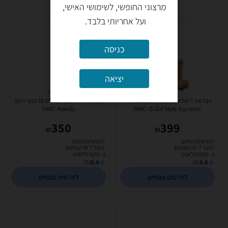
מרצוני החופשי, לשימושי האישי,
ועל אחריותי בלבד.
כניסה
יציאה
ויברטור ריאליסטי 19 ס"מ 10 מצבי רטט
ויברטור ריאליסטי 24 ס"מ 10 מצבי רטט
NMC- Rowdy
NMC- G-Girl Style Supreme
350
399
₪
₪
משלוח חינם
משלוח חינם
עד 7 ימי עסקים
עד 7 ימי עסקים
ב- סקס פלאנט
ב- סקס פלאנט
(9)
0.0
(9)
0.0
לפרטים נוספים
לפרטים נוספים