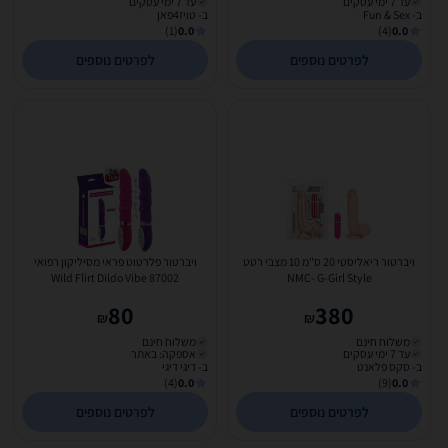
עד 7 ימי עסקים
עד 7 ימי עסקים
ב- Fun & Sex
ב- טויז4פאן
(1)
0.0
(4)
0.0
לפרטים נוספים
לפרטים נוספים
ויברטור ריאליסטי 20 ס"מ 10 מצבי רטט
ויברטור פלרטוט פראי מסיליקון רפואי
87002 Wild Flirt Dildo Vibe
NMC- G-Girl Style
80
380
₪
₪
משלוח חינם
משלוח חינם
עד 7 ימי עסקים
אספקה: באתר
ב- סקס פלאנט
ב- דיגי דיגי
(4)
0.0
(9)
0.0
לפרטים נוספים
לפרטים נוספים