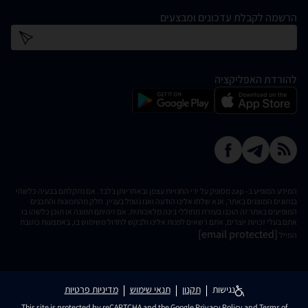
הרשמה לקבלת עדכונים ומבצעים
כתובת דוא''ל
להורדת האפליקציה
המידע המופיע ב- zap מסופק על ידי החנויות עצמן ובאחריותן בלבד. אם נתקלתם בבעיה כלשהי
בנתונים המוצגים באתר, אנא שלחו אלינו הודעה ואנו נטפל בעניין. חלק מהתמונות והתכנים
המופיעים באתר זה הוכנו בעזרת מחוללי בינה מלאכותית. אם זיהיתם תמונה או תוכן כלשהו בו
אתם בעלי זכויות יוצרים, אתם רשאים לפנות אלינו ולבקש לחדול משימוש בו, באמצעות כתובת
[email protected]
המייל
נגישות
תקנון
תנאי שימוש
מדיניות פרטיות
This site is protected by reCAPTCHA and the Google
Privacy Policy
and
Terms of