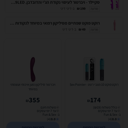
סקיילר ‏- ויברטור לעיסוי נקודת הג'י והדובדבן. Pretty-Love-500039LED
ב-דיגי דיגי
199 ₪
מודעה
רוקט פוקט שפתיים מסיליקון רפואי במיוחד לנקודות הרגישות שלך מבית פריטי לאב DIGI-014502 ורוד
ב-דיגי דיגי
49 ₪
מודעה
רוקט פוקט 10 מצבי רטט - Sex Pointer
ויברטור סיליקון נטען איכותי ועוצמתי
במיוחד
355
174
₪
₪
כולל משלוח (₪19)
משלוח חינם
עד 7 ימי עסקים
עד 7 ימי עסקים
ב- Fun & Sex
ב- Fun & Sex
(4)
0.0
(4)
0.0
לפרטים נוספים
לפרטים נוספים