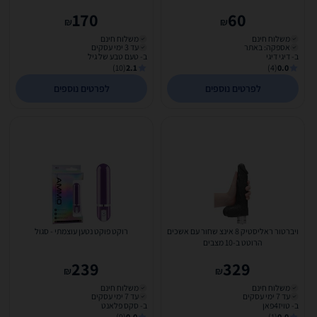
לנקודתה-G וארנבון...
170
60
₪
₪
משלוח חינם
משלוח חינם
אספקה: באתר
עד 3 ימי עסקים
ב- דיגי דיגי
ב- טעם טבע של גיל
(10)
2.1
(4)
0.0
לפרטים נוספים
לפרטים נוספים
ויברטור ראליסטיק 8 אינצ שחור עם אשכים
רוקט פוקט נטען עוצמתי - סגול
הרוטט ב-10 מצבים
239
329
₪
₪
משלוח חינם
משלוח חינם
עד 7 ימי עסקים
עד 7 ימי עסקים
ב- טויז4פאן
ב- סקס פלאנט
(9)
0.0
(1)
0.0