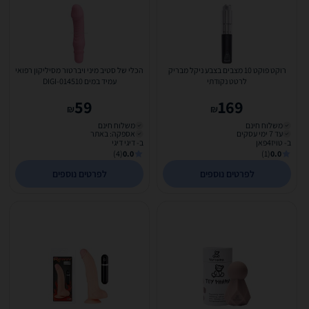
רוקט פוקט 10 מצבים בצבע ניקל מבריק
הכלי של סטיב מיני ויברטור מסיליקון רפואי
לרטט נקודתי
עמיד במים DIGI-014510
59
169
₪
₪
משלוח חינם
משלוח חינם
עד 7 ימי עסקים
אספקה: באתר
ב- טויז4פאן
ב- דיגי דיגי
(4)
0.0
(1)
0.0
לפרטים נוספים
לפרטים נוספים