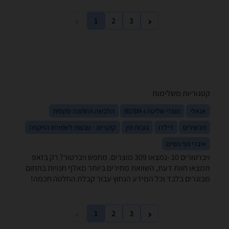
1
2
3
קטגוריות משלימות
אנאלי
מוצרי שליטה ו-BDSM
הלבשה תחתונה סקסית
תכשירים
דילדו
בובות מין
קוקרינג - טבעות לשמירת הזיקפה
איברי גוף נשיים
ויברטורים ‏10 -נמצאו 309 מוצרים. מחפש ויברטור? רק בזאפ
תמצאו חוות דעת, השוואת מחירים ביותר מאלף חנויות בתחום
מבוגרים בלבד וכל המידע הנחוץ עבור קבלת החלטה חכמה!
1
2
3