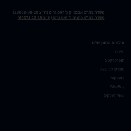
פשרה בת"צ אבנצ'יק נ' זאפ גרופ (ת"צ 23008-08-20)
פשרה בת"צ כהנים נ' זאפ גרופ (ת"צ 60371-12-19)
עולמות התוכן שלנו
תיירות
סופרמרקטים
מוצרים מבוקשים
zap cars
WiseBuy
שיווק לעסקים