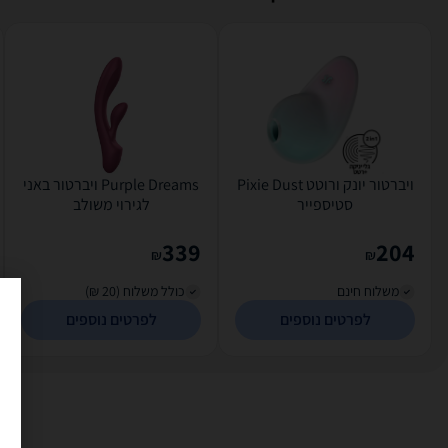
ויברטור יונק ורוטט Pixie Dust
Purple Dreams ויברטור באני
סטיספייר
לגירוי משולב
339
204
₪
₪
משלוח חינם
כולל משלוח (20 ₪)
לפרטים נוספים
לפרטים נוספים