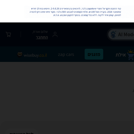
שלום אורח,
התחבר
מזגנים
zap cars
.