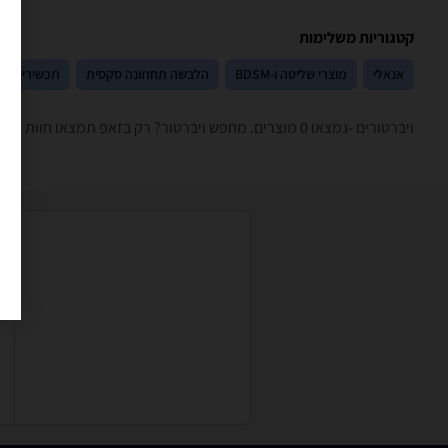
קטגוריות משלימות
אנאלי
מוצרי שליטה ו-BDSM
הלבשה תחתונה סקסית
תכשירים
ויברטורים -נמצאו 0 מוצרים. מחפש ויברטור? רק בזאפ תמצאו חוות דעת, השוואת מחירים ביותר מאלף חנויות בתחום מבוגרים בלבד וכל המידע הנחוץ עבור קבלת החלטה חכמה!