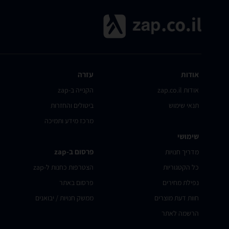
אודות
עזרה
אודות zap.co.il
הקנייה ב-zap
תנאי שימוש
ביטולים והחזרות
מרכז מידע ותמיכה
שימושי
פרסום ב-zap
מדריך חנויות
כל הקטגוריות
הצטרפות כחנות ל-zap
נפילת מחירים
פרסום באתר
חוות דעת מוצרים
ממשק חנויות / יבואנים
הרשמה לאתר