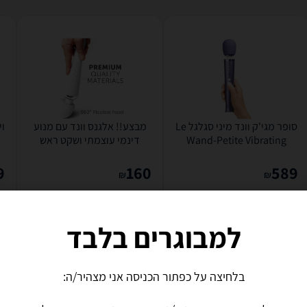
סופר מגי'ק וונד מיני סגלגל Le
מבצע!! אלגנס וונד עם מנוע
ו
Wand-Petite Vibrating
דינמי עוצמתי ושקט ראש
Massager Super Magic
סיליקון נטען DIGI-193014
Wand - המסאג'ר...
Powerful Wand...
9
160
589
₪
₪
משלוח חינם
משלוח חינם
לפרטים נוספים
לפרטים נוספים
למבוגרים בלבד
בלחיצה על כפתור הכניסה אני מצהיר/ה: