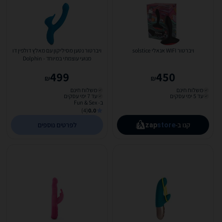
ויברטור WIFI אנאלי solstice
ויברטור נטען מסיליקון עם מאלץ דולפין דו
מנועי עוצמתי במיוחד - Dolphin
499
450
₪
₪
משלוח חינם
משלוח חינם
עד 5 ימי עסקים
עד 7 ימי עסקים
ב- Fun & Sex
(4)
0.0
קנו ב-
לפרטים נוספים
zap
store