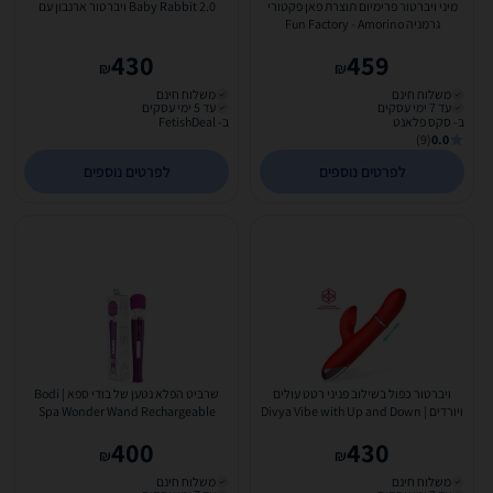
מיני ויברטור פרימיום תוצרת פאן פקטורי
2.0 Baby Rabbit ויברטור ארנבון עם
גרמניה Fun Factory - Amorino
430
459
₪
₪
משלוח חינם
משלוח חינם
עד 7 ימי עסקים
עד 5 ימי עסקים
ב- סקס פלאנט
ב- FetishDeal
(9)
0.0
לפרטים נוספים
לפרטים נוספים
ויברטור כפול בשילוב פניני רטט עולים
שרביט הפלא נטען של בודי ספא | Bodi
ויורדים | Divya Vibe with Up and Down
Spa Wonder Wand Rechargeable
Internal Ring...
400
430
₪
₪
משלוח חינם
משלוח חינם