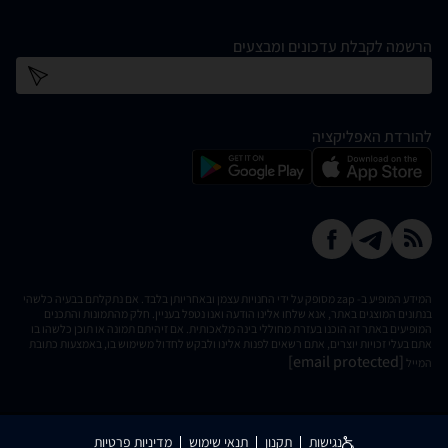
הרשמה לקבלת עדכונים ומבצעים
כתובת דוא''ל
להורדת האפליקציה
המידע המופיע ב- zap מסופק על ידי החנויות עצמן ובאחריותן בלבד. אם נתקלתם בבעיה כלשהי
בנתונים המוצגים באתר, אנא שלחו אלינו הודעה ואנו נטפל בעניין. חלק מהתמונות והתכנים
המופיעים באתר זה הוכנו בעזרת מחוללי בינה מלאכותית. אם זיהיתם תמונה או תוכן כלשהו בו
אתם בעלי זכויות יוצרים, אתם רשאים לפנות אלינו ולבקש לחדול משימוש בו, באמצעות כתובת
[email protected]
המייל
נגישות
תקנון
תנאי שימוש
מדיניות פרטיות