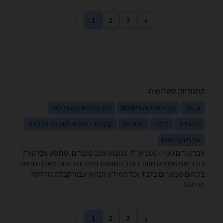
1
2
3
קטגוריות משלימות
אנאלי
מוצרי שליטה ו-BDSM
הלבשה תחתונה סקסית
תכשירים
דילדו
בובות מין
קוקרינג - טבעות לשמירת הזיקפה
איברי גוף נשיים
ויברטורים ‏400 - 500 ‏ש"ח -נמצאו 259 מוצרים. מחפש ויברטור?
רק בזאפ תמצאו חוות דעת, השוואת מחירים ביותר מאלף חנויות
בתחום מבוגרים בלבד וכל המידע הנחוץ עבור קבלת החלטה
חכמה!
1
2
3