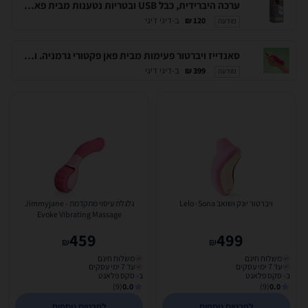
ערכה היברידית, כבל USB ובטריות נטענות מבית פאן פקטורי גרמניה - FUN-1030000 FUN FACTORY HYBRID KIT
ב-דיגי דיגי
120 ₪
מודעה
סאנדייז ויברטור פעימות מבית פאן פקטורי גרמניה. ורוד פוקסיה - FUN-FACTORY-30000 SUNDAZE
ב-דיגי דיגי
399 ₪
מודעה
ויברטור יונק ושואב Lelo -Sona
גלגלת עיסוי מתקדמת Jimmyjane -
Evoke Vibrating Massage
459
499
₪
₪
משלוח חינם
משלוח חינם
עד 7 ימי עסקים
עד 7 ימי עסקים
ב- סקס פלאנט
ב- סקס פלאנט
(9)
0.0
(9)
0.0
לפרטים נוספים
לפרטים נוספים