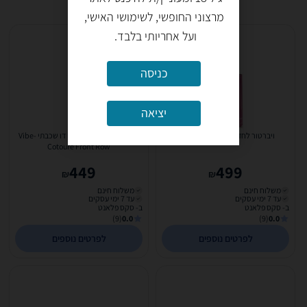
מרצוני החופשי, לשימושי האישי,
ועל אחריותי בלבד.
כניסה
יציאה
ויברטור לחדירה Serene Purple
ויברטור יוקרתי מסיליקון דו שכבתי -Vibe
Cotoure Front Row
449
499
₪
₪
משלוח חינם
משלוח חינם
עד 7 ימי עסקים
עד 7 ימי עסקים
ב- סקס פלאנט
ב- סקס פלאנט
(9)
0.0
(9)
0.0
לפרטים נוספים
לפרטים נוספים