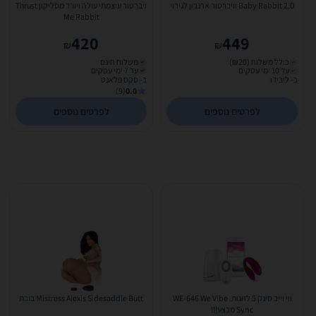
2.0 Baby Rabbit וויברטור ארנבון לגירוי
ויברטור עוצמתי עולה ויורד מסליקון Thrust
Me Rabbit
420
449
₪
₪
כולל משלוח (₪20)
משלוח חינם
עד 10 ימי עסקים
עד 7 ימי עסקים
ב- ליבידו
ב- סקס פלאנט
(9)
0.0
לפרטים נוספים
לפרטים נוספים
ווי וייב סינק 5 לזוגות. WE-646 We Vibe
Mistress Alexis Sidesaddle Butt בובת
Sync מבצע!!!