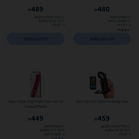
489
480
₪
₪
משלוח חינם
כולל משלוח (₪20)
אספקה: באתר
עד 10 ימי עסקים
ב- דיגי דיגי
ב- ליבידו
(4)
0.0
לפרטים נוספים
לפרטים נוספים
E-Stim Pro Panty Vibe ויברטור רוטט
ויברטור יוקרתי מסיליקון דו שכבתי -Vibe
Cotoure Pleats
449
459
₪
₪
כולל משלוח (₪20)
משלוח חינם
עד 10 ימי עסקים
עד 7 ימי עסקים
ב- ליבידו
ב- סקס פלאנט
(9)
0.0