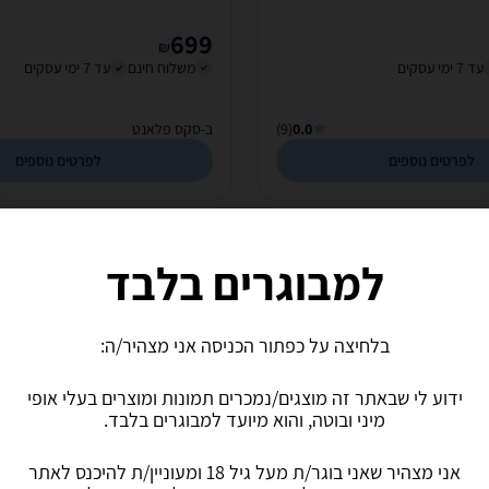
Vibrator
699
₪
עד 7 ימי עסקים
משלוח חינם
עד 7 ימי עסקים
0.0
(9)
ב-סקס פלאנט
לפרטים נוספים
לפרטים נוספים
למבוגרים בלבד
בלחיצה על כפתור הכניסה אני מצהיר/ה:
ידוע לי שבאתר זה מוצגים/נמכרים תמונות ומוצרים בעלי אופי
מיני ובוטה, והוא מיועד למבוגרים בלבד.
וקרתי מפניני מתכת לנקודת הג'י
ויברטור פנינים נטען מסיליקון י
Rabbit Essentials - Recharg
כפולה entials - Double
אני מצהיר שאני בוגר/ת מעל גיל 18 ומעוניין/ת להיכנס לאתר
Penetration