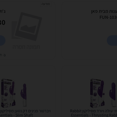
מודעה
U ובטריות נטענות מבית פאן
ג'וליוס 2 - ביצת אהבה 
FUN-1030000 
0 ₪
ב- די
ויברטור יוקרתי עולה ויורד מסיליקון Rabbit
entials - Slim Shaft
Essentials - Thrusting Rabb