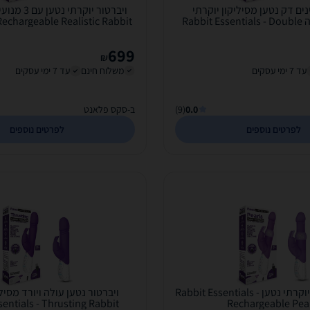
נים דק נטען מסיליקון יוקרתי
לחדירה כפולה Rabbit Essentials - Double
 Rechargeable Realistic Rabbit
Penetration
699
₪
עד 7 ימי עסקים
משלוח חינם
עד 7 ימי עסקים
0.0
(9)
ב-סקס פלאנט
לפרטים נוספים
לפרטים נוספים
ויברטור פנינים יוקרתי נטען Rabbit Essentials -
ויברטור נטען עולה ויורד מסילי
sentials - Thrusting Rabbit
Rechargeable Pea