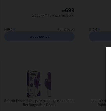
699
₪
משלוח חינם
עד 7 ימי עסקים
0.0
(9)
ב-Fun & Sex
0.0
(4)
לפרטים נוספים
וקרתי לחדירה
ויברטור פנינים יוקרתי נטען Rabbit Essentials -
Rabbit Ess
Rechargeable Pearls