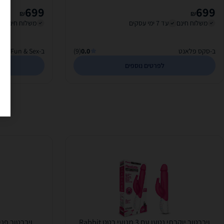
699
699
₪
₪
משלוח חינם
עד 7 ימי עסקים
משלוח חינם
ב-סקס פלאנט
0.0
(9)
ב-Fun & Sex
לפרטים נוספים
ויברטור יוקרתי נטען עם 3 מנועי רטט Rabbit
ויברטור פני