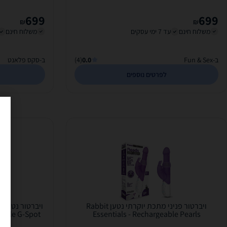
699
699
₪
₪
משלוח חינם
עד 7 ימי עסקים
משלוח חינם
ב-Fun & Sex
0.0
(4)
ב-סקס פלאנט
לפרטים נוספים
ויברטור פניני מתכת יוקרתי נטען Rabbit
ויברטור נטען י
eable G-Spot
Essentials - Rechargeable Pearls