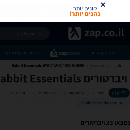
כל הקטגוריות
חשמל ואלקטרוניקה
השוואת מחירים ויברטורים ‏Rabbit Essentials
...
ויברטורים‏
ויברטורים ‏Rabbit Essentials
סנן (1)
חומר
שימוש/סוג
טווח מחירים
חנויות
מותג: Rabbit Essentials
נמצאו 23 ויברטורים