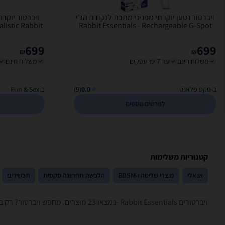
ויברטור נטען יוקרתי מפניני מתכת לנקודת הג'י
listic Rabbit
Rabbit Essentials - Rechargeable G-Spot
699
699
₪
₪
משלוח חינם
עד 7 ימי עסקים
משלוח חינם
ב-סקס פלאנט
0.0
(9)
ב-Fun & Sex
לפרטים נוספים
קטגוריות משלימות
אנאלי
מוצרי שליטה ו-BDSM
הלבשה תחתונה סקסית
תכשירים
ויברטורים ‏Rabbit Essentials -נמצאו 23 מוצרים. מחפש ויברטור? רק בזאפ תמצאו חוות דעת, השוואת מחירים ביותר מאלף חנויות בתחום מבוגרים בלבד וכל המידע הנחוץ עבור קבלת החלטה חכמה!