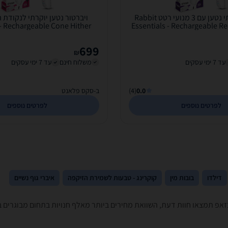
ויברטור יוקרתי נטען עם 3 מנועי רטט Rabbit
 - Rechargeable Cone Hither
Essentials - Rechargeable Rea
699
₪
עד 7 ימי עסקים
משלוח חינם
עד 7 ימי עסקים
0.0
(4)
ב-סקס פלאנט
לפרטים נוספים
לפרטים נוספים
דילדו
בובות מין
קוקרינג - טבעות לשמירת הזיקפה
איברי גוף נשיים