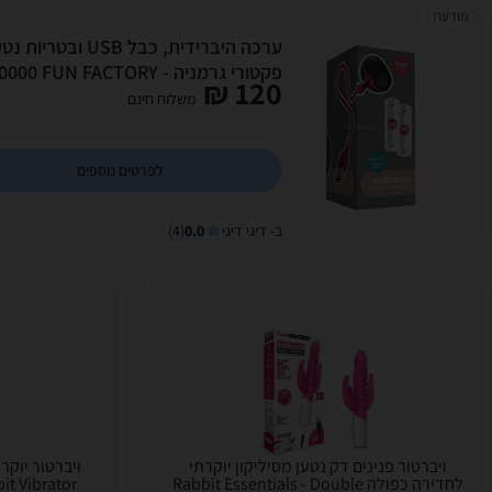
מודעה
ערכה היברידית, כבל SB
פקטורי גרמניה - FUN FACTORY
120 ₪
HYBRID KIT
משלוח חינם
לפרטים נוספים
ב- דיגי דיגי
0.0
(4)
ויברטור פנינים דק נטען מסיליקון יוקרתי
לחדירה כפולה Rabbit Essentials - Double
it Vibrator