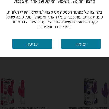
מרצוני החופשי, לשימושי האישי, ועל אחריותי בלבד.
699
₪
עד 7 ימי עסקים
משלוח חינם
עד 7 ימי עסקים
בלחיצה על כפתור הכניסה אני מצהיר/ה שלא יהיו לי תלונות,
טענות או תביעות כנגד בעלי האתר ומפעיליו מכל סיבה שהיא
עקב השימוש שאעשה באתר ו/או עקב הצפייה בתמונות
0.0
(4)
ב-Fun & Sex
ובמוצרים המוצגים בו.
לפרטים נוספים
לפרטים נוספים
יציאה
כניסה
נים דק נטען מסיליקון יוקרתי
ויברטור פניני