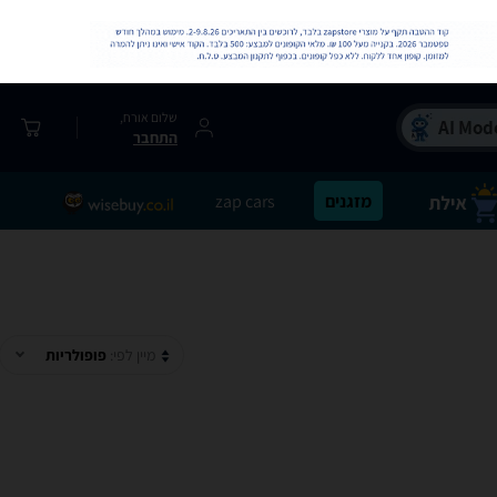
שלום אורח,
התחבר
מזגנים
zap cars
מיין לפי:
פופולריות