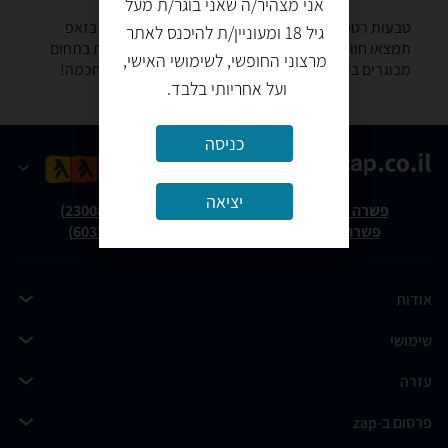
אני מצהיר/ה שאני בוגר/ת מעל
טבעות רטט -נמצאו 0 מוצרים. מחפש טבעת רטט? רק בזאפ
גיל 18 ומעוניין/ת להיכנס לאתר
תמצאו חוות דעת, השוואת מחירים ביותר מאלף חנויות בתחום
מרצוני החופשי, לשימושי האישי,
מבוגרים בלבד וכל המידע הנחוץ עבור קבלת החלטה חכמה!
ועל אחריותי בלבד.
כניסה
יציאה
פשרה בת"צ אבנצ'יק נ' זאפ גרופ (ת"צ 23008-08-20)
פשרה בת"צ כהנים נ' זאפ גרופ (ת"צ 60371-12-19)
אודות
שימושי
עזרה
פרסום ב-zap