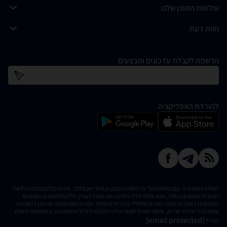
עולמות התוכן שלנו
חוות דעת
הרשמה לקבלת עדכונים ומבצעים
כתובת דוא''ל
להורדת האפליקציה
המידע המופיע ב- zap מסופק על ידי החנויות עצמן ובאחריותן בלבד. אם נתקלתם בבעיה כלשהי
בנתונים המוצגים באתר, אנא שלחו אלינו הודעה ואנו נטפל בעניין. חלק מהתמונות והתכנים
המופיעים באתר זה הוכנו בעזרת מחוללי בינה מלאכותית. אם זיהיתם תמונה או תוכן כלשהו בו
אתם בעלי זכויות יוצרים, אתם רשאים לפנות אלינו ולבקש לחדול משימוש בו, באמצעות כתובת
[email protected]
המייל