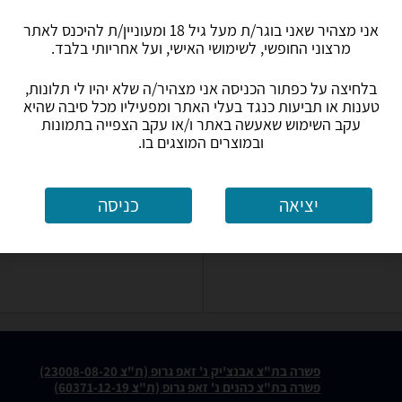
אני מצהיר שאני בוגר/ת מעל גיל 18 ומעוניין/ת להיכנס לאתר
מרצוני החופשי, לשימושי האישי, ועל אחריותי בלבד.
בלחיצה על כפתור הכניסה אני מצהיר/ה שלא יהיו לי תלונות,
טענות או תביעות כנגד בעלי האתר ומפעיליו מכל סיבה שהיא
עקב השימוש שאעשה באתר ו/או עקב הצפייה בתמונות
ובמוצרים המוצגים בו.
יציאה
כניסה
פשרה בת"צ אבנצ'יק נ' זאפ גרופ (ת"צ 23008-08-20)
פשרה בת"צ כהנים נ' זאפ גרופ (ת"צ 60371-12-19)