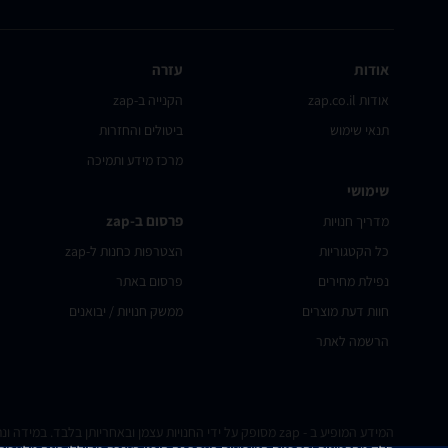
אודות
עזרה
אודות zap.co.il
הקנייה ב-zap
תנאי שימוש
ביטולים והחזרות
מרכז מידע ותמיכה
שימושי
פרסום ב-zap
מדריך חנויות
כל הקטגוריות
הצטרפות כחנות ל-zap
נפילת מחירים
פרסום באתר
חוות דעת מוצרים
ממשק חנויות / יבואנים
הרשמה לאתר
המידע המופיע ב - zap מסופק על ידי החנויות עצמן ובאחריותן בלבד. במידה ונתקלת בבעיה כלשהי בנתונים המוצגים באתר, אנא שלח אלינו הודעה ואנו נטפל בעניין.