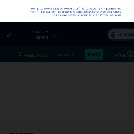
שלום אורח,
התחבר
מזגנים
zap cars
.