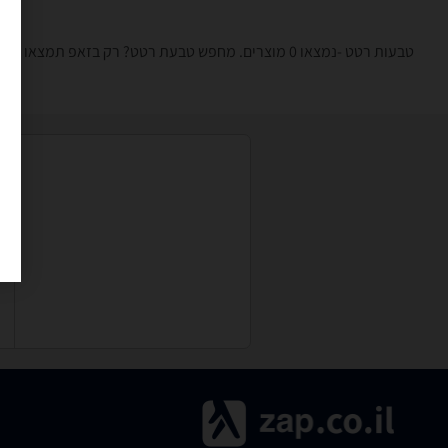
טבעות רטט -נמצאו 0 מוצרים. מחפש טבעת רטט? רק בזאפ תמצאו חוות דעת, השוואת מחירים ביותר מאלף חנויות בתחום מבוגרים בלבד וכל המידע הנחוץ עבור קבלת החלטה חכמה!