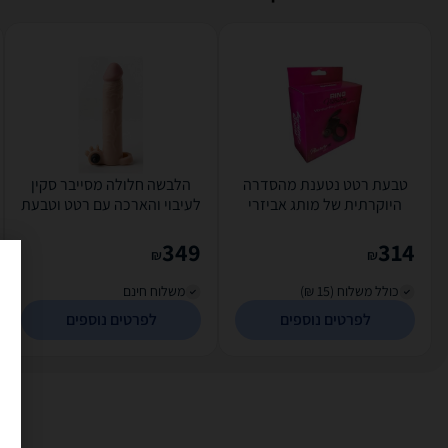
טבעת רטט נטענת מהסדרה
הלבשה חלולה מסייבר סקין
היוקרתית של מותג אביזרי
לעיבוי והארכה עם רטט וטבעת
המין Pleasure Me
אחיזה
349
314
₪
₪
כולל משלוח (15 ₪)
משלוח חינם
לפרטים נוספים
לפרטים נוספים