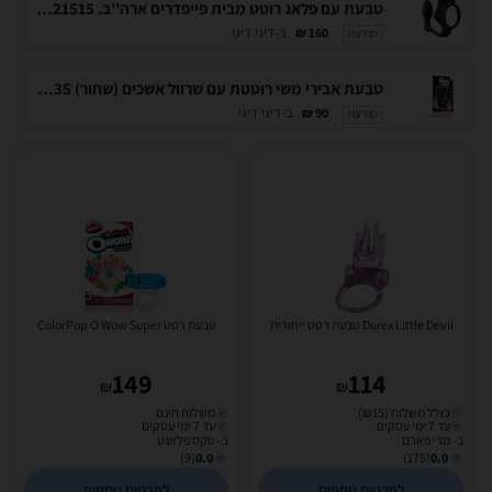
טבעת עם פלאג רוטט מבית פייפדרים ארה''ב. Pipedream-21515
ב-דיגי דיגי
160 ₪
מודעה
טבעת אבירי משי רוטטת עם שרוול אשכים (שחור) LV343135
ב-דיגי דיגי
90 ₪
מודעה
Durex Little Devil טבעת רטט ייחודית
טבעת רטט ColorPop O Wow Super
149
114
₪
₪
כולל משלוח (₪15)
משלוח חינם
עד 7 ימי עסקים
עד 7 ימי עסקים
ב- מדי פארם
ב- סקס פלאנט
(9)
0.0
(176)
0.0
לפרטים נוספים
לפרטים נוספים