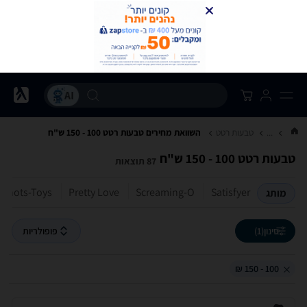
...
טבעות רטט
השוואת מחירים טבעות רטט ‏100 - 150 ‏ש"ח
טבעות רטט ‏100 - 150 ‏ש"ח
87 תוצאות
Shots-Toys
Pretty Love
Screaming-O
Satisfyer
מותג
סינון
(1)
פופולריות
100 - 150 ₪