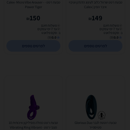
טבעת רטט שרוול כלוב לעינוג הדגדגן ועיבוי
טבעת רטט - Calex- Micro Vibe Arouser -
איבר המין | Calex
Power Tiger
150
149
₪
₪
משלוח חינם
משלוח חינם
עד 7 ימי עסקים
עד 7 ימי עסקים
ב- סקס פלאנט
ב- סקס פלאנט
(9)
0.0
(9)
0.0
לפרטים נוספים
לפרטים נוספים
טבעת רוטטת לגבר Glorious Duo
טבעת רטט כפולה מסיליקון איכותית 10
סטיספייר
מצבי רטט - Vibrating Ring Vibrant