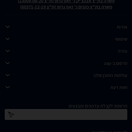
פשרה בת"צ אבנצ'יק נ' זאפ גרופ (ת"צ 23008-08-20)
פשרה בת"צ כהנים נ' זאפ גרופ (ת"צ 60371-12-19)
אודות
שימושי
עזרה
פרסום ב-zap
עולמות התוכן שלנו
חוות דעת
הרשמה לקבלת עדכונים ומבצעים
כתובת דוא''ל