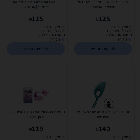
טבעת רוטטת לגבר POWER RING של
טבעת רוטטת לגבר Majestic Duo
סטיספייר | אביזרי מין
סטיספייר | אביזרי מין
125
125
₪
₪
משלוח חינם
משלוח חינם
עד 3 ימי עסקים
עד 3 ימי עסקים
ב- טעם טבע של גיל
ב- טעם טבע של גיל
(10)
2.1
(10)
2.1
לפרטים נוספים
לפרטים נוספים
טבעת רטט מתכווננת 'Swordsman' של
טבעת רטט שרוול לעינוג הדגדגן ועיבוי איבר
סטיספייר
המין | Calex
129
140
₪
₪
משלוח חינם
משלוח חינם