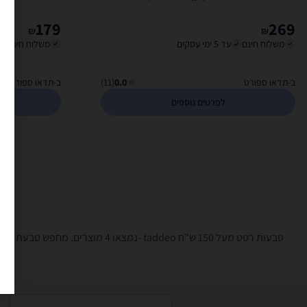
179
269
₪
₪
משלוח חינם
עד 5 ימי עסקים
משלוח חינם
ב-תדאו ספורט
0.0
(11)
ב-תדאו ספורט
לפרטים נוספים
טבעות רטט ‏מעל 150 ‏ש"ח ‏taddeo -נמצאו 4 מוצרים. מחפש טבעת רטט? רק בזאפ תמצאו חוות דעת, השוואת מחירים ביותר מאלף חנויות בתחום מבוגרים בלבד וכל המידע הנחוץ עבור קבלת החלטה חכמה!