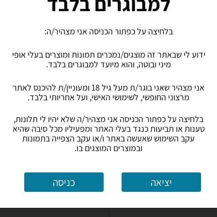
למבוגרים בלבד
269
₪
בלחיצה על כפתור הכניסה אני מצהיר/ה:
עד 5 ימי עסקים
משלוח חינם
עד 5 ימי עסקים
ידוע לי שבאתר זה מוצגים/נמכרים תמונות ומוצרים בעלי אופי
0.0
(11)
ב-תדאו ספורט
מיני ובוטה, והוא מיועד למבוגרים בלבד.
לפרטים נוספים
לפרטים נוספים
אני מצהיר שאני בוגר/ת מעל גיל 18 ומעוניין/ת להיכנס לאתר
מרצוני החופשי, לשימושי האישי, ועל אחריותי בלבד.
בלחיצה על כפתור הכניסה אני מצהיר/ה שלא יהיו לי תלונות,
טענות או תביעות כנגד בעלי האתר ומפעיליו מכל סיבה שהיא
עקב השימוש שאעשה באתר ו/או עקב הצפייה בתמונות
ובמוצרים המוצגים בו.
יציאה
כניסה