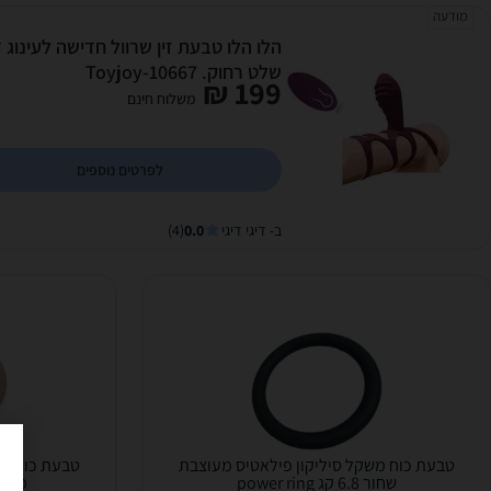
מודעה
הלו הלו טבעת זין שרוול חדישה לעינוג זו
שלט רחוק. Toyjoy-10667
199 ₪
משלוח חינם
לפרטים נוספים
ב- דיגי דיגי
0.0
(4)
טבעת כוח משקל סיליקון פילאטיס מעוצבת
טבעת כוח מש
שחור 6.8 קג power ring
מוקה 3.62 קג ring