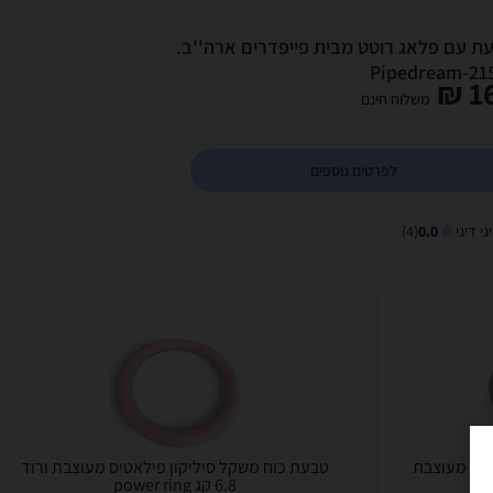
ת עם פלאג רוטט מבית פייפדרים ארה''ב.
Pipedream-21
16
משלוח חינם
לפרטים נוספים
גי דיגי
0.0
(4)
טיס מעוצבת
טבעת כוח משקל סיליקון פילאטיס מעוצבת ורוד
6.8 קג power ring