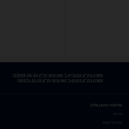
פשרה בת"צ אבנצ'יק נ' זאפ גרופ (ת"צ 23008-08-20)
פשרה בת"צ כהנים נ' זאפ גרופ (ת"צ 60371-12-19)
עולמות התוכן שלנו
תיירות
סופרמרקטים