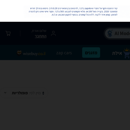
שלום אורח,
התחבר
מזגנים
zap cars
מיין לפי:
פופולריות