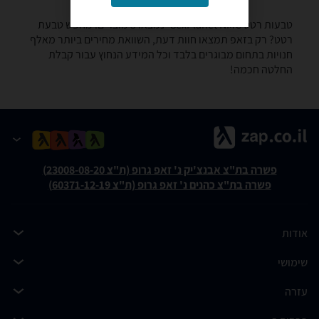
טבעות רטט ‏NMC ‏SexPlanet -נמצאו 3 מוצרים. מחפש טבעת
רטט? רק בזאפ תמצאו חוות דעת, השוואת מחירים ביותר מאלף
חנויות בתחום מבוגרים בלבד וכל המידע הנחוץ עבור קבלת
החלטה חכמה!
פשרה בת"צ אבנצ'יק נ' זאפ גרופ (ת"צ 23008-08-20)
פשרה בת"צ כהנים נ' זאפ גרופ (ת"צ 60371-12-19)
אודות
שימושי
עזרה