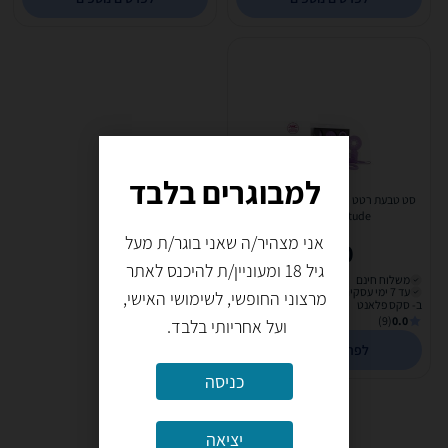
למבוגרים בלבד
סט טבעת רטט רב פעמית ושתי קוקרינג |
NMC- Magnitude
אני מצהיר/ה שאני בוגר/ת מעל
220
₪
גיל 18 ומעוניין/ת להיכנס לאתר
משלוח חינם
עד 7 ימי עסקים
מרצוני החופשי, לשימושי האישי,
ב- סקס פלאנט
(9)
0.0
ועל אחריותי בלבד.
לפרטים נוספים
כניסה
יציאה