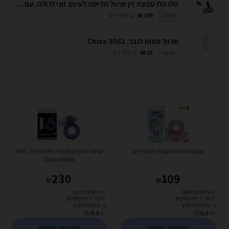
הלו הלו טבעת זין שרוול חדישה לעינוג זוגי לו ולה. עם שלט רחוק. Toyjoy-10667
ב-דיגי דיגי
199 ₪
מודעה
שרוול פתוח לגבר. Chisa-3062
ב-דיגי דיגי
25 ₪
מודעה
טבעת רטט רב פעמית למתחילים
טבעת רטט רב פעמית למתחילים NMC-
Clitoral Mass
230
109
₪
₪
משלוח חינם
משלוח חינם
עד 7 ימי עסקים
עד 7 ימי עסקים
ב- סקס פלאנט
ב- סקס פלאנט
(9)
0.0
(9)
0.0
לפרטים נוספים
לפרטים נוספים