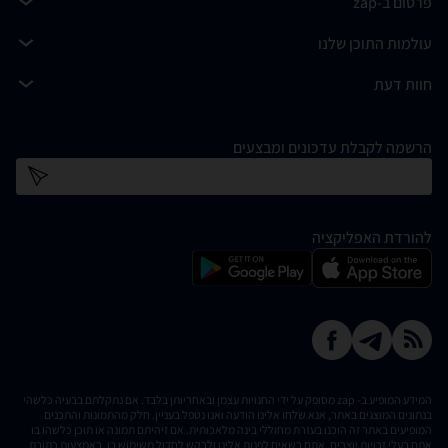
פרסום ב-zap
עולמות התוכן שלנו
חוות דעת
הרשמה לקבלת עדכונים ומבצעים
כתובת דוא''ל
להורדת האפליקציה
המידע המופיע ב- zap מסופק על ידי החנויות עצמן ובאחריותן בלבד. אם נתקלתם בבעיה כלשהי
בנתונים המוצגים באתר, אנא שלחו אלינו הודעה ואנו נטפל בעניין. חלק מהתמונות והתכנים
המופיעים באתר זה הוכנו בעזרת מחוללי בינה מלאכותית. אם זיהיתם תמונה או תוכן כלשהו בו
אתם בעלי זכויות יוצרים, אתם רשאים לפנות אלינו ולבקש לחדול משימוש בו, באמצעות כתובת