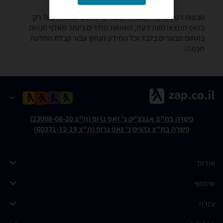
טבעות רטט ‏NMC -נמצאו 4 מוצרים. מחפש טבעת רטט? רק
בזאפ תמצאו חוות דעת, השוואת מחירים ביותר מאלף חנויות
בתחום מבוגרים בלבד וכל המידע הנחוץ עבור קבלת החלטה
חכמה!
פשרה בת"צ אבנצ'יק נ' זאפ גרופ (ת"צ 23008-08-20)
פשרה בת"צ כהנים נ' זאפ גרופ (ת"צ 60371-12-19)
אודות
שימושי
עזרה