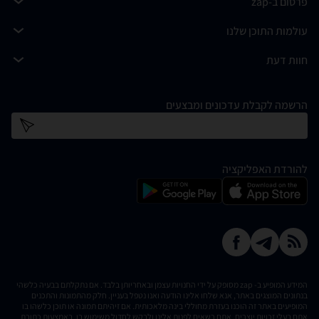
פרסום ב-zap
עולמות התוכן שלנו
חוות דעת
הרשמה לקבלת עדכונים ומבצעים
כתובת דוא''ל
להורדת האפליקציה
המידע המופיע ב- zap מסופק על ידי החנויות עצמן ובאחריותן בלבד. אם נתקלתם בבעיה כלשהי
בנתונים המוצגים באתר, אנא שלחו אלינו הודעה ואנו נטפל בעניין. חלק מהתמונות והתכנים
המופיעים באתר זה הוכנו בעזרת מחוללי בינה מלאכותית. אם זיהיתם תמונה או תוכן כלשהו בו
אתם בעלי זכויות יוצרים, אתם רשאים לפנות אלינו ולבקש לחדול משימוש בו, באמצעות כתובת