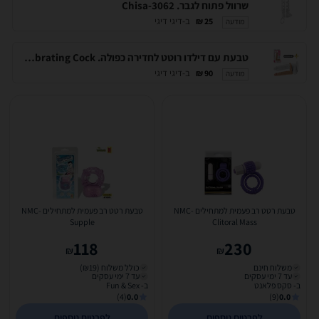
שרוול פתוח לגבר. Chisa-3062
ב-דיגי דיגי
25 ₪
מודעה
טבעת עם דילדו רוטט לחדירה כפולה. DIGI-1132 Slimline 6.25 inch double prober Vibrating Cock
ב-דיגי דיגי
90 ₪
מודעה
טבעת רטט רב פעמית למתחילים NMC-
טבעת רטט רב פעמית למתחילים NMC-
Supple
Clitoral Mass
118
230
₪
₪
משלוח חינם
כולל משלוח (₪19)
עד 7 ימי עסקים
עד 7 ימי עסקים
ב- סקס פלאנט
ב- Fun & Sex
(4)
0.0
(9)
0.0
לפרטים נוספים
לפרטים נוספים