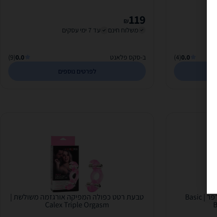
119
₪
משלוח חינם
עד 7 ימי עסקים
0.0
(4)
ב-סקס פלאנט
0.0
(9)
לפרטים נוספים
טבעת רטט רב פעמית דגם פרפר | Basic
טבעת רטט כפולה המפיקה אורגזמה משולשת |
Calex Triple Orgasm
B