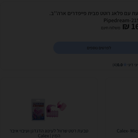
ת עם פלאג רוטט מבית פייפדרים ארה''ב.
Pipedream-21
16
משלוח חינם
לפרטים נוספים
גי דיגי
0.0
(4)
Calex- Micro V
טבעת רטט שרוול לעינוג הדגדגן ועיבוי איבר
המין | Calex