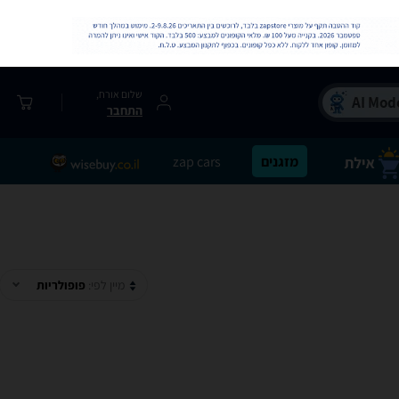
שלום אורח,
התחבר
מזגנים
zap cars
מיין לפי:
פופולריות