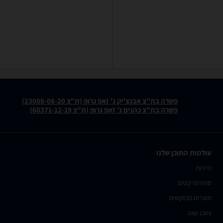
פשרה בת"צ אבנצ'יק נ' זאפ גרופ (ת"צ 23008-08-20)
פשרה בת"צ כהנים נ' זאפ גרופ (ת"צ 60371-12-19)
עולמות התוכן שלנו
תיירות
סופרמרקטים
מוצרים מבוקשים
zap cars