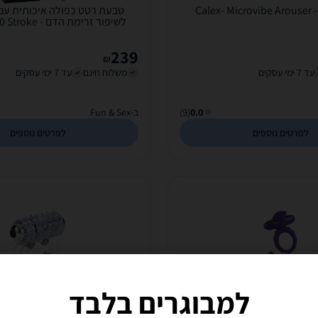
Cale
לשיפור זרימת הדם
Beads Vibrating
239
₪
עד 7 ימי עסקים
משלוח חינם
עד 7 ימי עסקים
0.0
(9)
ב-Fun & Sex
לפרטים נוספים
לפרטים נוספים
למבוגרים בלבד
יליקון הנשלטת באמצעות שלט
טבעת רטט איכותית עם מגנטים ל
Calex - Entice Emma Remote Contr
הדם - Maximus Ring