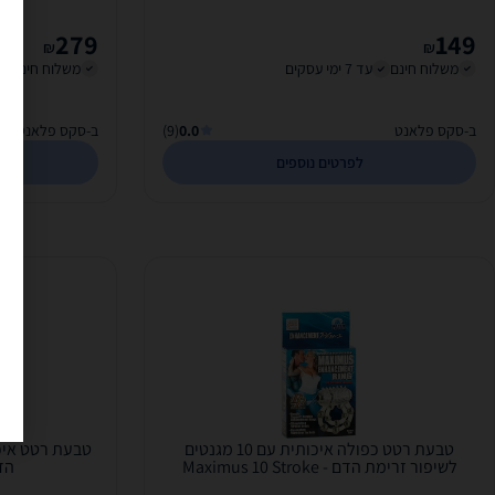
279
149
₪
₪
משלוח חינם
עד 7 ימי עסקים
משלוח חינם
ב-סקס פלאנט
0.0
(9)
ב-סקס פלאנט
לפרטים נוספים
טבעת רטט כפולה איכותית עם 10 מגנטים
טבעת רטט איכ
לשיפור זרימת הדם - Maximus 10 Stroke
הדם - 
Beads Vibrating