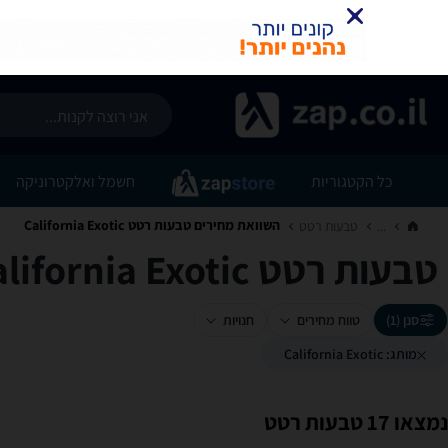
כל הקטגוריות
חשמל ואלקטרוניקה
השוואת מחירים טבעות רטט ‏California Exotic
...
טבעות רטט‏
טבעות רטט ‏California Exotic
סנן (1)
טווח מחירים
חנויות
מותג: California Exotic
נמצאו 17 טבעות רטט