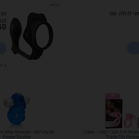
מודעה
גי לו ולה. עם
טבע
515
0 ₪
ב- די
טבעת רטט עוצמתית 3 מצבי רטט | Calex -
טבעת רטט - ibe Arouser
Power Duckie
Triple Clit Flicke