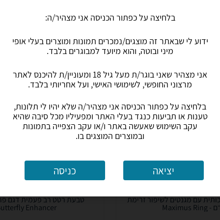
Vibrating...
208
בלחיצה על כפתור הכניסה אני מצהיר/ה:
₪
עד 7 ימי עסקים
כולל משלוח (19 ₪)
עד 7 ימי עסקים
ידוע לי שבאתר זה מוצגים/נמכרים תמונות ומוצרים בעלי אופי
מיני ובוטה, והוא מיועד למבוגרים בלבד.
0.0
(9)
ב-Fun & Sex
לפרטים נוספים
לפרטים נוספים
אני מצהיר שאני בוגר/ת מעל גיל 18 ומעוניין/ת להיכנס לאתר
מרצוני החופשי, לשימושי האישי, ועל אחריותי בלבד.
בלחיצה על כפתור הכניסה אני מצהיר/ה שלא יהיו לי תלונות,
טענות או תביעות כנגד בעלי האתר ומפעיליו מכל סיבה שהיא
עקב השימוש שאעשה באתר ו/או עקב הצפייה בתמונות
ובמוצרים המוצגים בו.
יציאה
כניסה
ותית עם מגנטים לשיפור זרימת
Maximus Ring
utterfly Enhancer