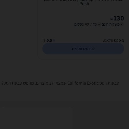
- Posh
130
₪
משלוח חינם
עד 7 ימי עסקים
ב-סקס פלאנט
0.0
(9)
לפרטים נוספים
טבעות רטט ‏California Exotic -נמצאו 17 מוצרים. מחפש טבעת רטט? רק בזאפ תמצאו חוות דעת, השוואת מחירים ביותר מאלף חנויות בתחום מבוגרים בלבד וכל המידע הנחוץ עבור קבלת החלטה חכמה!