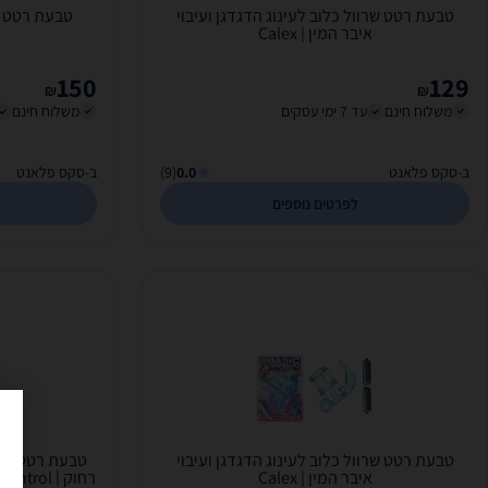
טבעת רטט שרוול כלוב לעינוג הדגדגן ועיבוי
טבעת רטט - x- Microvibe Arouser
איבר המין | Calex
150
129
₪
₪
משלוח חינם
עד 7 ימי עסקים
משלוח חינם
ב-סקס פלאנט
0.0
(9)
ב-סקס פלאנט
לפרטים נוספים
טבעת רטט שרוול כלוב לעינוג הדגדגן ועיבוי
טבעת רטט מס
איבר המין | Calex
רחוק | ol