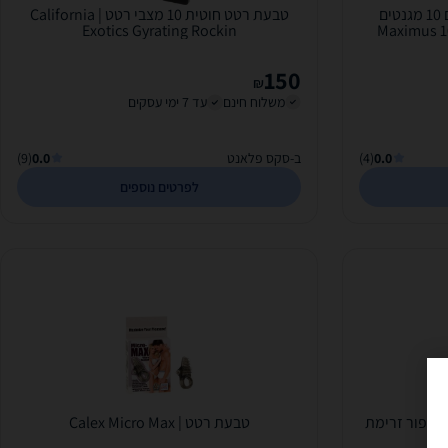
טבעת רטט כפולה איכותית עם 10 מגנטים
טבעת רטט חוטית 10 מצבי רטט | California
 - Maximus 10 Stroke
Exotics Gyrating Rockin
150
₪
משלוח חינם
עד 7 ימי עסקים
0.0
(4)
ב-סקס פלאנט
0.0
(9)
לפרטים נוספים
שיפור זרימת
טבעת רטט | Calex Micro Max