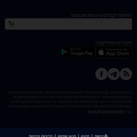
הרשמה לקבלת עדכונים ומבצעים
כתובת דוא''ל
להורדת האפליקציה
המידע המופיע ב- zap מסופק על ידי החנויות עצמן ובאחריותן בלבד. אם נתקלתם בבעיה כלשהי
בנתונים המוצגים באתר, אנא שלחו אלינו הודעה ואנו נטפל בעניין. חלק מהתמונות והתכנים
המופיעים באתר זה הוכנו בעזרת מחוללי בינה מלאכותית. אם זיהיתם תמונה או תוכן כלשהו בו
אתם בעלי זכויות יוצרים, אתם רשאים לפנות אלינו ולבקש לחדול משימוש בו, באמצעות כתובת
[email protected]
המייל
נגישות
תקנון
תנאי שימוש
מדיניות פרטיות