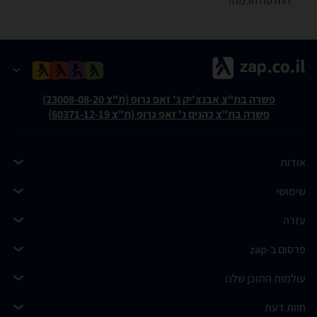
החלטה חכמה!
פשרה בת"צ אבנצ'יק נ' זאפ גרופ (ת"צ 23008-08-20)
פשרה בת"צ כהנים נ' זאפ גרופ (ת"צ 60371-12-19)
אודות
שימושי
עזרה
פרסום ב-zap
עולמות התוכן שלנו
חוות דעת