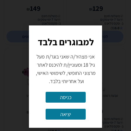
149
129
₪
₪
משלוח חינם
משלוח חינם
עד 7 ימי עסקים
עד 7 ימי עסקים
ב- סקס פלאנט
ב- סקס פלאנט
(9)
0.0
(9)
0.0
לפרטים נוספים
לפרטים נוספים
למבוגרים בלבד
אני מצהיר/ה שאני בוגר/ת מעל
גיל 18 ומעוניין/ת להיכנס לאתר
מרצוני החופשי, לשימושי האישי,
ועל אחריותי בלבד.
טבעת רטט נטענת Big O Charged
טבעת רטט
כניסה
169
159
₪
₪
יציאה
משלוח חינם
כולל משלוח (₪19)
עד 7 ימי עסקים
עד 7 ימי עסקים
ב- סקס פלאנט
ב- Fun & Sex
(4)
0.0
(9)
0.0