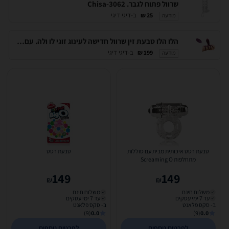
שרוול פתוח לגבר. Chisa-3062
ב-דיגי דיגי
25 ₪
מודעה
הלו הלו טבעת זין שרוול חדישה לעינוג זוגי לו ולה. עם שלט רחוק. Toyjoy-10667
ב-דיגי דיגי
199 ₪
מודעה
טבעת רטט איכותית מבית עם סוללות
טבעת רטט
מתחלפות Screaming O
149
149
₪
₪
משלוח חינם
משלוח חינם
עד 7 ימי עסקים
עד 7 ימי עסקים
ב- סקס פלאנט
ב- סקס פלאנט
(9)
0.0
(9)
0.0
לפרטים נוספים
לפרטים נוספים