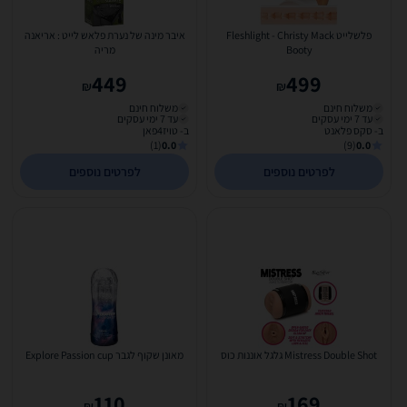
פלשלייט Fleshlight - Christy Mack
איבר מינה של נערת פלאש לייט : אריאנה
Booty
מריה
449
499
₪
₪
משלוח חינם
משלוח חינם
עד 7 ימי עסקים
עד 7 ימי עסקים
ב- סקס פלאנט
ב- טויז4פאן
(1)
0.0
(9)
0.0
לפרטים נוספים
לפרטים נוספים
Mistress Double Shot גלגל אוננות כוס
מאונן שקוף לגבר Explore Passion cup
110
169
₪
₪