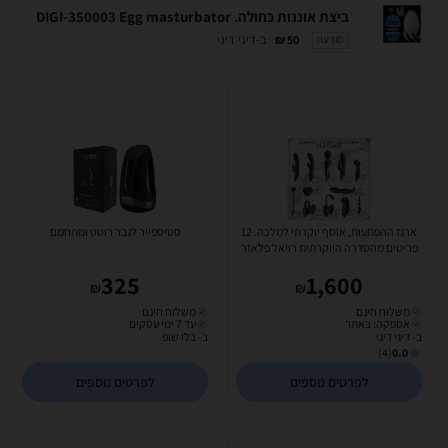
ביצת אוננות כחולה. DIGI-350003 Egg masturbator
ב-דיגי דיגי
50 ₪
מודעה
ארגז ההפתעות, אוסף יוקרתי למלכה. 12
סטיספייר לגבר רוטט ומתחמם
פריטים מהסדרה היוקרתית רויאל פלאזר
digi-digi-014823H...
325
1,600
₪
₪
משלוח חינם
משלוח חינם
אספקה: באתר
עד 7 ימי עסקים
ב- דיגי דיגי
ב- בלו שופ
(4)
0.0
לפרטים נוספים
לפרטים נוספים