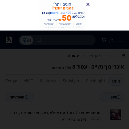
...
איברי גוף נשיים
עמוד 8
איברי גוף נשיים - עמוד 8
794 תוצאות
Tenga
NMC
Mistress
Satisfyer
Fleshlight
מותג
סינון
פופולריות
סטיספייר פרו 2 דור 3 עם אפליקציה - ויברטור יונק, רוטט וטופח -אדום - Satisfyer-051840 Satisfyer - Pro 2 Generation 3
ב-דיגי דיגי
340 ₪
מודעה