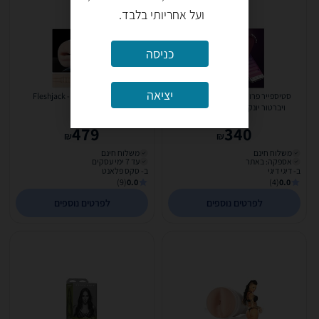
ועל אחריותי בלבד.
כניסה
יציאה
סטיספייר פרו 2 דור 3 עם אפליקציה -
Fleshjack - Kris Evans Mouth
ויברטור יונק, רוטט וטופח -אדום -
Satisfyer-051840...
479
340
₪
₪
משלוח חינם
משלוח חינם
אספקה: באתר
עד 7 ימי עסקים
ב- דיגי דיגי
ב- סקס פלאנט
(9)
0.0
(4)
0.0
לפרטים נוספים
לפרטים נוספים