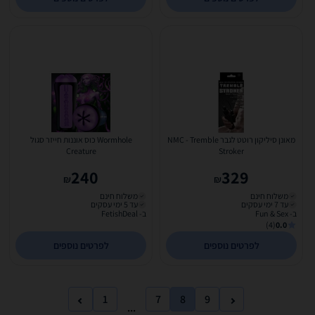
מאונן סיליקון רוטט לגבר NMC - Tremble
Wormhole כוס אוננות חייזר סגול
Creature
Stroker
240
329
₪
₪
משלוח חינם
משלוח חינם
עד 7 ימי עסקים
עד 5 ימי עסקים
ב- Fun & Sex
ב- FetishDeal
(4)
0.0
לפרטים נוספים
לפרטים נוספים
1
7
8
9
...