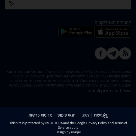
כתובת דוא''ל
להורדת האפליקציה
המידע המופיע ב- zap מסופק על ידי החנויות עצמן ובאחריותן בלבד. אם נתקלתם בבעיה כלשהי
בנתונים המוצגים באתר, אנא שלחו אלינו הודעה ואנו נטפל בעניין. חלק מהתמונות והתכנים
המופיעים באתר זה הוכנו בעזרת מחוללי בינה מלאכותית. אם זיהיתם תמונה או תוכן כלשהו בו
אתם בעלי זכויות יוצרים, אתם רשאים לפנות אלינו ולבקש לחדול משימוש בו, באמצעות כתובת
[email protected]
המייל
נגישות
תקנון
תנאי שימוש
מדיניות פרטיות
This site is protected by reCAPTCHA and the Google
Privacy Policy
and
Terms of
Service
apply
Design by uniqui