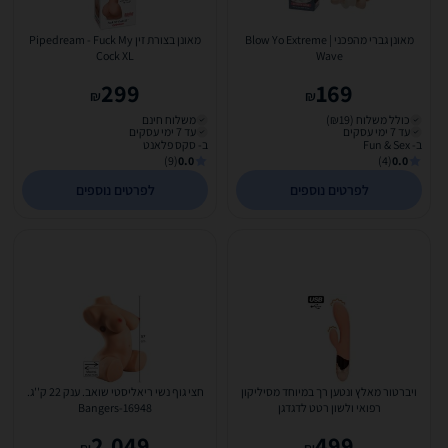
מאונן גברי מהפכני | Blow Yo Extreme
מאונן בצורת זין Pipedream - Fuck My
Cock XL
Wave
299
169
₪
₪
כולל משלוח (₪19)
משלוח חינם
עד 7 ימי עסקים
עד 7 ימי עסקים
ב- Fun & Sex
ב- סקס פלאנט
(9)
0.0
(4)
0.0
לפרטים נוספים
לפרטים נוספים
ויברטור מאלץ ונטען רך במיוחד מסיליקון
חצי גוף נשי ריאליסטי שואב. ענק 22 ק''ג.
רפואי ולשון רטט לדגדגן
Bangers-16948
2,049
499