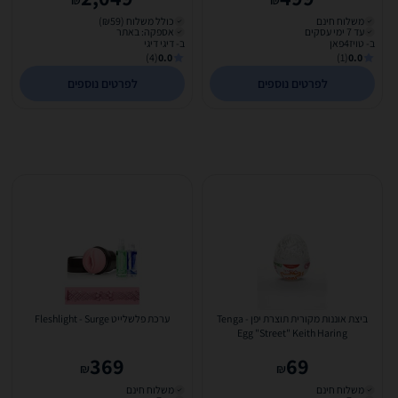
₪
₪
משלוח חינם
כולל משלוח (₪59)
עד 7 ימי עסקים
אספקה: באתר
ב- טויז4פאן
ב- דיגי דיגי
(4)
0.0
(1)
0.0
לפרטים נוספים
לפרטים נוספים
ביצת אוננות מקורית תוצרת יפן Tenga -
ערכת פלשלייט Fleshlight - Surge
Egg "Street" Keith Haring
369
69
₪
₪
משלוח חינם
משלוח חינם