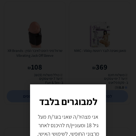
מאונן ואגינה לגבר רוטטת NMC - Vikky
שרוול מיני רוטט לאיבר המין XR Brands -
Vibrating Jack Off Sleeve
108
369
₪
₪
משלוח חינם
כולל משלוח (₪19)
עד 7 ימי עסקים
עד 7 ימי עסקים
ב- סקס פלאנט
ב- Fun & Sex
(4)
0.0
(9)
0.0
לפרטים נוספים
לפרטים נוספים
למבוגרים בלבד
אני מצהיר/ה שאני בוגר/ת מעל
גיל 18 ומעוניין/ת להיכנס לאתר
מרצוני החופשי, לשימושי האישי,