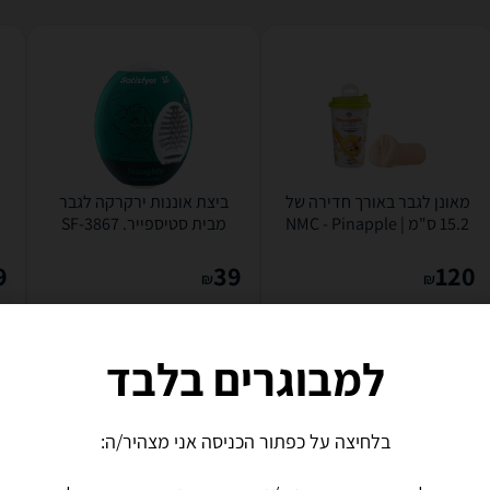
מאונן לגבר באורך חדירה של
ביצת אוננות ירקרקה לגבר
15.2 ס"מ | NMC - Pinapple
מבית סטיספייר. SF-3867
Satisfyer - Naughty - Mini
Juice
Egg Masturbator
9
39
120
₪
₪
משלוח חינם
משלוח חינם
לפרטים נוספים
לפרטים נוספים
למבוגרים בלבד
בלחיצה על כפתור הכניסה אני מצהיר/ה: