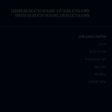
פשרה בת"צ אבנצ'יק נ' זאפ גרופ (ת"צ 23008-08-20)
פשרה בת"צ כהנים נ' זאפ גרופ (ת"צ 60371-12-19)
עולמות התוכן שלנו
תיירות
סופרמרקטים
מוצרים מבוקשים
zap cars
WiseBuy
שיווק לעסקים