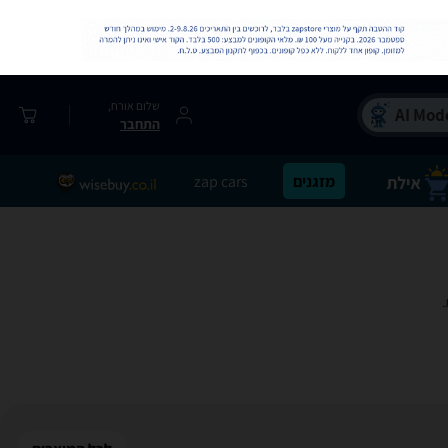
שלום אורח,
התחבר
מזגנים
zap cars
.