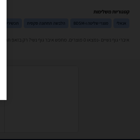
קטגוריות משלימות
אנאלי
מוצרי שליטה ו-BDSM
הלבשה תחתונה סקסית
תכשירים
איברי גוף נשיים -נמצאו 0 מוצרים. מחפש איבר גוף נשי? רק בזאפ תמצאו חוות דעת, השוואת מחירים ביותר מאלף חנויות בתחום מבוגרים בלבד וכל המידע הנחוץ עבור קבלת החלטה חכמה!