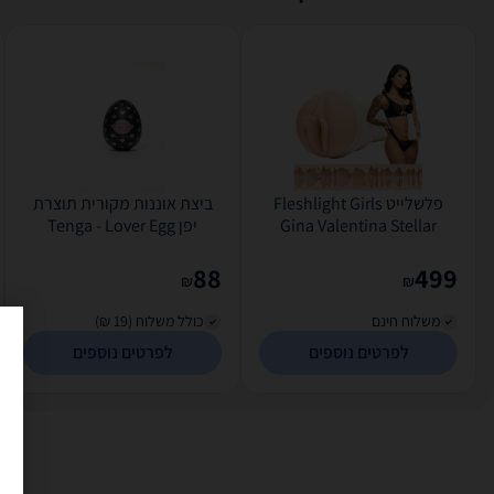
פלשלייט Fleshlight Girls
ביצת אוננות מקורית תוצרת
Gina Valentina Stellar
יפן Tenga - Lover Egg
Signature
88
499
₪
₪
משלוח חינם
כולל משלוח (19 ₪)
לפרטים נוספים
לפרטים נוספים