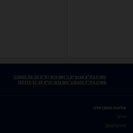
פשרה בת"צ אבנצ'יק נ' זאפ גרופ (ת"צ 23008-08-20)
פשרה בת"צ כהנים נ' זאפ גרופ (ת"צ 60371-12-19)
עולמות התוכן שלנו
תיירות
סופרמרקטים