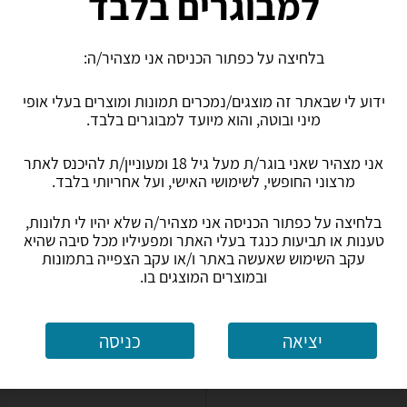
למבוגרים בלבד
640
₪
בלחיצה על כפתור הכניסה אני מצהיר/ה:
אספקה: באתר
משלוח חינם
אספקה: באתר
ידוע לי שבאתר זה מוצגים/נמכרים תמונות ומוצרים בעלי אופי
0.0
(4)
ב-דיגי דיגי
מיני ובוטה, והוא מיועד למבוגרים בלבד.
לפרטים נוספים
לפרטים נוספים
אני מצהיר שאני בוגר/ת מעל גיל 18 ומעוניין/ת להיכנס לאתר
מרצוני החופשי, לשימושי האישי, ועל אחריותי בלבד.
בלחיצה על כפתור הכניסה אני מצהיר/ה שלא יהיו לי תלונות,
טענות או תביעות כנגד בעלי האתר ומפעיליו מכל סיבה שהיא
עקב השימוש שאעשה באתר ו/או עקב הצפייה בתמונות
דילדו
בובות מין
קוקרינג - טבעות לשמירת הזיקפה
מאריכי איבר ותותבים
ובמוצרים המוצגים בו.
יציאה
כניסה