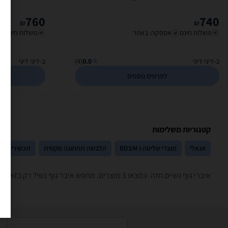
760
740
₪
₪
משלוח חינם
אספקה: באתר
משלוח חינם
ב-דיגי דיגי
0.0
(4)
ב-דיגי דיגי
לפרטים נוספים
קטגוריות משלימות
אנאלי
מוצרי שליטה ו-BDSM
הלבשה תחתונה סקסית
תכשירים
איברי גוף נשיים ‏חזה -נמצאו 3 מוצרים. מחפש איבר גוף נשי? רק בזאפ תמצאו חוות דעת, השוואת מחירים ביותר מאלף חנויות בתחום מבוגרים בלבד וכל המידע הנחוץ עבור קבלת החלטה חכמה!