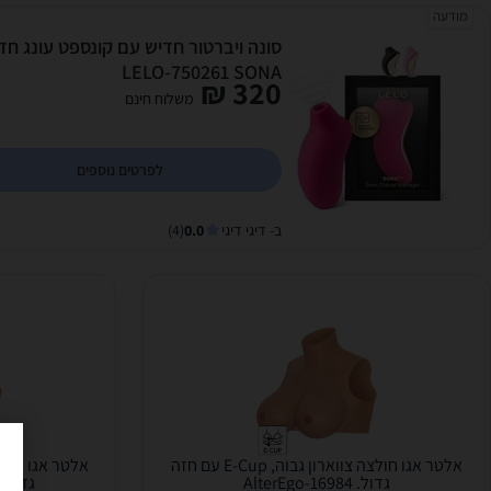
מודעה
סונה ויברטור חדיש עם קונספט עונג חדש.
LELO-750261 SONA
320 ₪
משלוח חינם
לפרטים נוספים
ב- דיגי דיגי
0.0
(4)
אלטר אגו חולצה צווארון גבוה, E-Cup עם חזה
גדול. AlterEgo-16984
גדול מאוד. 5