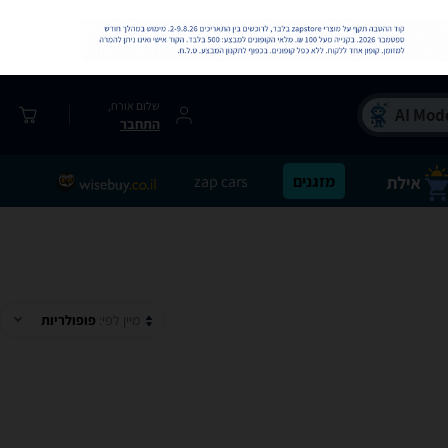
שלום אורח,
התחבר
מזגנים
zap cars
מיין לפי:
פופולריות