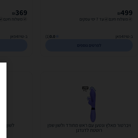
369
499
₪
₪
משלוח חינם
עד 7 ימי עסקים
משלוח חינם
ב-טויז4פאן
0.0
(1)
ב-טויז4פאן
לפרטים נוספים
ויברטור מאלץ ונטען עם ראש מחודד ולשון שפן
לשון רוטטת 
רוטטת לדגדגן