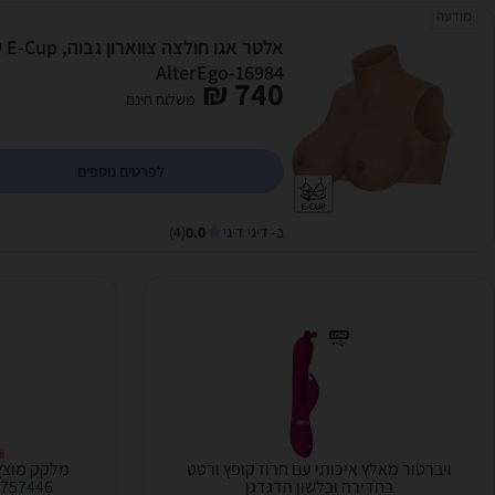
מודעה
אלט
AlterEgo-16984
740 ₪
משלוח חינם
לפרטים נוספים
ב- דיגי דיגי
0.0
(4)
ויברטור מאלץ איכותי עם חרוז קופץ ורטט
בחדירה ובלשון הדגדגן
-757446