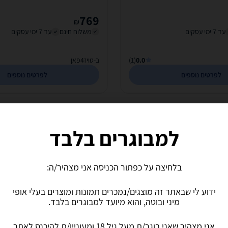
769
₪
עד 7 ימי עסקים
משלוח חינם
עד 7 ימי עסקים
0.0
(1)
ב-טויז4פאן
לפרטים נוספים
לפרטים נוספים
למבוגרים בלבד
בלחיצה על כפתור הכניסה אני מצהיר/ה:
ידוע לי שבאתר זה מוצגים/נמכרים תמונות ומוצרים בעלי אופי
מיני ובוטה, והוא מיועד למבוגרים בלבד.
דו שימושי Super Liki
לשון רוטטת דו שימושי Super Liki
אני מצהיר שאני בוגר/ת מעל גיל 18 ומעוניין/ת להיכנס לאתר