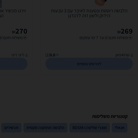
הלבשה רוטטת ונטענת לאיבר עם 3 טבעות
וירגו מכשיר א
הידוק ולשון זזה לדגדגן
הביצי
270
269
₪
₪
משלוח חינם
עד 7 ימי עסקים
משלוח חינם
ב-טויז4פאן
0.0
(1)
ב-דיגי דיגי
לפרטים נוספים
קטגוריות משלימות
אנאלי
מוצרי שליטה ו-BDSM
הלבשה תחתונה סקסית
תכשירים