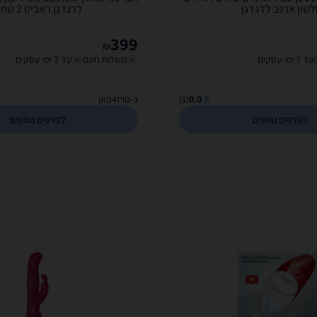
לשון ארנב לדגדגן
לדגדגן ראביט 2​ שחור
399
₪
עד 7 ימי עסקים
משלוח חינם
עד 7 ימי עסקים
0.0
(1)
ב-טויז4פאן
לפרטים נוספים
לפרטים נוספים