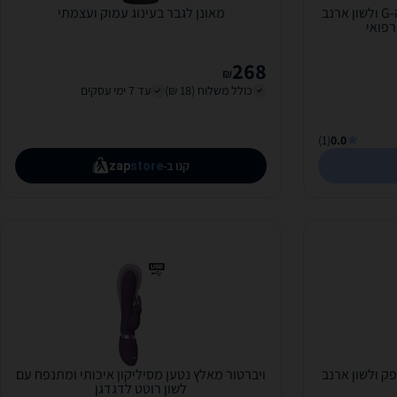
ויברטור מאלץ עם זווית לנקודת ה-G ולשון ארנב
מאונן לגבר בעינוג עמוק ועצמתי
רפואי
268
₪
כולל משלוח (18 ₪)
עד 7 ימי עסקים
(1)
0.0
קנו ב-
zap
store
פק ולשון ארנב
ויברטור מאלץ נטען מסיליקון איכותי ומתנפח עם
לשון רוטט לדגדגן