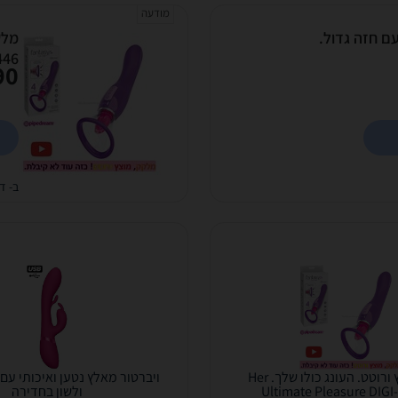
מודעה
ר אגו חולצה צווארון גבוה, E-Cup עם חזה גדול.
446
0 ₪
ב- די
מלקק מוצץ ורוטט. העונג כולו שלך. Her
ויברטור מאלץ נטען ואיכותי עם 
Ultimate Pleasure DIGI
ולשון בחדירה