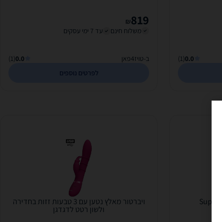
819
₪
משלוח חינם
עד 7 ימי עסקים
0.0
(1)
ב-טויז4פאן
0.0
(1)
לפרטים נוספים
ויברטור מאלץ נטען עם 3 טבעות זזות בחדירה
ולשון רטט לדגדגן