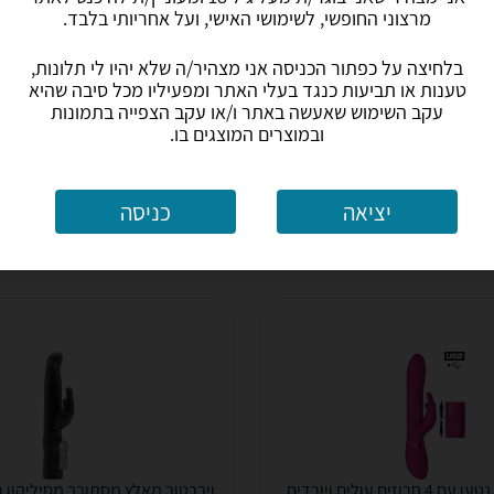
מרצוני החופשי, לשימושי האישי, ועל אחריותי בלבד.
323
₪
עד 3 ימי עסקים
כולל משלוח (13 ₪)
עד 3 ימי עסקים
בלחיצה על כפתור הכניסה אני מצהיר/ה שלא יהיו לי תלונות,
טענות או תביעות כנגד בעלי האתר ומפעיליו מכל סיבה שהיא
עקב השימוש שאעשה באתר ו/או עקב הצפייה בתמונות
ל
2.1
(10)
ב-Ivo
ובמוצרים המוצגים בו.
לפרטים נוספים
לפרטים נוספים
יציאה
כניסה
ויברטור מאלץ נטען עם 4 חרוזים עולים ויורדים
ויברטור מאלץ מסתובב מסיליקון ר