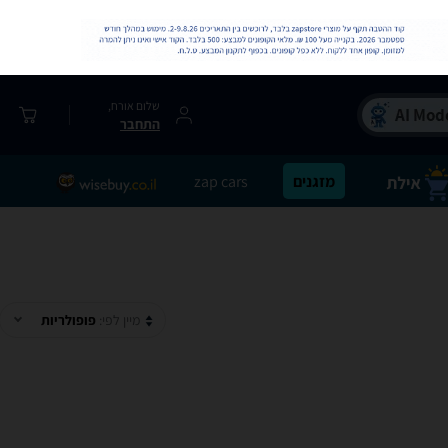
שלום אורח,
התחבר
מזגנים
zap cars
מיין לפי:
פופולריות