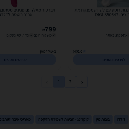
וננות רוטט עם לשון שמפנקת את
ויברטור מאלץ עם פנינים מסתובבי
ם. DIGI-350647
ארנב רוטטת לדגדגן
799
₪
אספקה: באתר
משלוח חינם
עד 7 ימי עסקים
0.0
(4)
ב-טויז4פאן
לפרטים נוספים
לפרטים נוספים
1
2
דילדו
בובות מין
קוקרינג - טבעות לשמירת הזיקפה
מאריכי איבר ותותבים