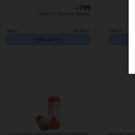
799
₪
משלוח חינם
עד 7 ימי עסקים
5.0
(1)
ב-טויז4פאן
0.0
(1)
לפרטים נוספים
פואי לשון רטט
פלשלייט דמוי אמיתי עם לשון רוטטת לעטרה