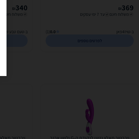
340
369
₪
₪
משלוח חינם
עד 7 ימי עסקים
משלוח חינם
ב-טויז4פאן
0.0
(1)
ב-טעם טבע של גי
לפרטים נוספים
ויברטור מאלץ נטען לנקודת ה-G ולשון ארנב