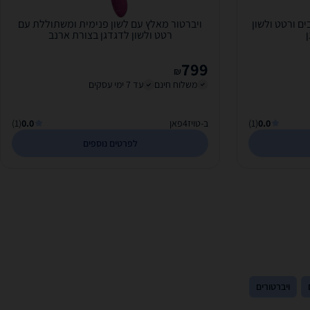
ם ורטט ולשון
ויברטור מאלץ עם לשון פנימית ומשתוללת עם
רטט ולשון לדגדגן בצורת ארנב
799
₪
משלוח חינם
עד 7 ימי עסקים
0.0
(1)
ב-טויז4פאן
0.0
(1)
לפרטים נוספים
ויברטורים