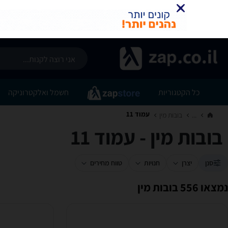
כל הקטגוריות
חשמל ואלקטרוניקה
עמוד 11
...
בובות מין‏
בובות מין - עמוד 11
סנן
יצרן
חנויות
טווח מחירים
נמצאו 556 בובות מין