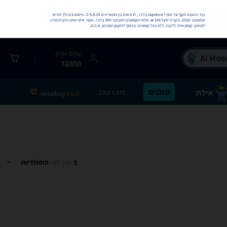
שלום אורח,
התחבר
מזגנים
zap cars
מיין לפי:
פופולריות