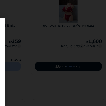
בובת מין סלקונית לתחושה האמיתית
Juicy Wet Emily בובת מי
359
1,600
₪
₪
משלוח חינם
עד 5 ימי עסקים
כולל משלוח (20 ₪)
ב-ליבידו
קנו ב-
zap
store