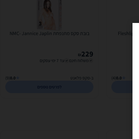
בובת סקס מתנפחת NMC- Jannice Japlin
229
₪
משלוח חינם
עד 7 ימי עסקים
0.0
(4)
ב-סקס פלאנט
0.0
(9)
לפרטים נוספים