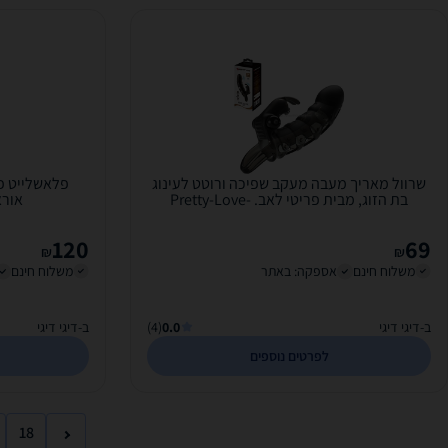
שרוול מאריך מעבה מעקב שפיכה ורוטט לעינוג
פלאשלייט פח
בת הזוג, מבית פריטי לאב. Pretty-Love-
אוראלי. 025
026239
120
69
₪
₪
משלוח חינם
אספקה: באתר
משלוח חינם
ב-דיגי דיגי
0.0
(4)
ב-דיגי דיגי
לפרטים נוספים
18