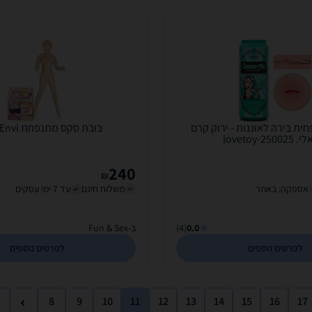
ית בירה לאוננות - ירוק קרם
בובת סקס מתנפחת NMC- Envi
lovetoy-250
240
₪
אספקה: באתר
משלוח חינם
עד 7 ימי עסקים
0.0
(4)
ב-Fun & Sex
לפרטים נוספים
לפרטים נוספים
8
9
10
11
12
13
14
15
16
17