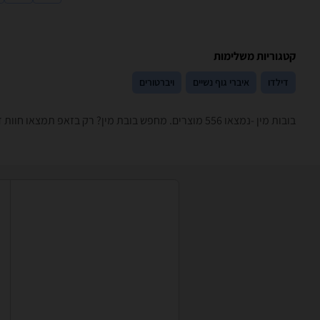
קטגוריות משלימות
דילדו
איברי גוף נשיים
ויברטורים
בובות מין -נמצאו 556 מוצרים. מחפש בובת מין? רק בזאפ תמצאו חוות דעת, השוואת מחירים ביותר מאלף חנויות בתחום מבוגרים בלבד וכל המידע הנחוץ עבור קבלת החלטה חכמה!