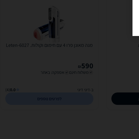
מגה מאונן פרו 4 עם חימום וקולות. Leten-6027
590
₪
משלוח חינם
אספקה: באתר
ב-דיגי דיגי
0.0
(4)
לפרטים נוספים