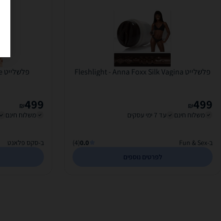
פלשלייט Fleshlight - Anna Foxx Silk Vagina
פ
499
499
₪
₪
משלוח חינם
עד 7 ימי עסקים
משלוח חינם
ב-Fun & Sex
0.0
(4)
ב-סקס פלאנט
לפרטים נוספים