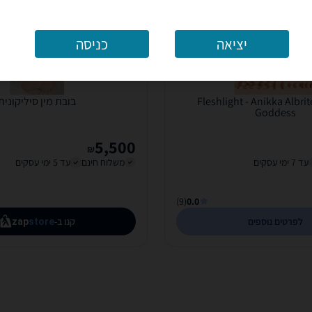
יציאה
כניסה
לשלייט Fleshlight - Anikka Albrite
בובת מין סיליקונית
Goddess
5,500
₪
עד 7 ימי עסקים
משלוח חינם
עד 5 ימי עסקים
(9)
0.0
לפרטים נוספים
קנו ב-
zap
store