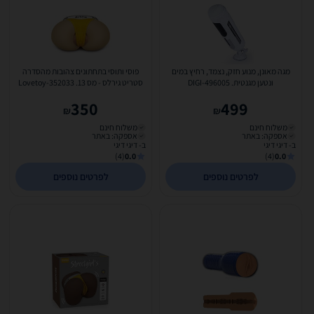
מגה מאונן, מנוע חזק, נצמד, רחיץ במים
פוסי ותוסי בתחתונים צהובות מהסדרה
ונטען מגנטית. DIGI-496005
סטריט גירלס - מס 13. Lovetoy-352033
350
499
₪
₪
משלוח חינם
משלוח חינם
אספקה: באתר
אספקה: באתר
ב- דיגי דיגי
ב- דיגי דיגי
(4)
0.0
(4)
0.0
לפרטים נוספים
לפרטים נוספים