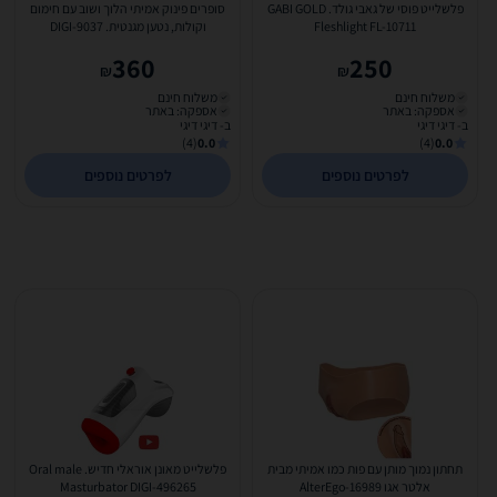
פלשלייט פוסי של גאבי גולד. GABI GOLD
סופרים פינוק אמיתי הלוך ושוב עם חימום
Fleshlight FL-10711
וקולות, נטען מגנטית. DIGI-9037
360
250
₪
₪
משלוח חינם
משלוח חינם
אספקה: באתר
אספקה: באתר
ב- דיגי דיגי
ב- דיגי דיגי
(4)
0.0
(4)
0.0
לפרטים נוספים
לפרטים נוספים
תחתון נמוך מותן עם פות כמו אמיתי מבית
פלשלייט מאונן אוראלי חדיש. Oral male
אלטר אגו AlterEgo-16989
Masturbator DIGI-496265