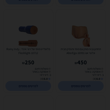
תחתון גבוה מותן עם פוסי ותוסיק מבית
פלשלייט פוסי של רוני אינדי. Romy Indy
אלטר אגו AlterEgo-16991
Fleshlight-10712
250
450
₪
₪
משלוח חינם
משלוח חינם
אספקה: באתר
אספקה: באתר
ב- דיגי דיגי
ב- דיגי דיגי
(4)
0.0
(4)
0.0
לפרטים נוספים
לפרטים נוספים