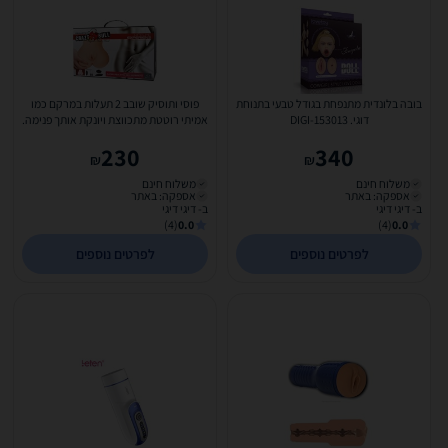
בובה בלונדית מתנפחת בגודל טבעי בתנוחת
פוסי ותוסיק שובב 2 תעלות במרקם כמו
דוגי. DIGI-153013
אמיתי רוטטת מתכווצת ויונקת אותך פנימה.
DIGI-009131Z-1
230
340
₪
₪
משלוח חינם
משלוח חינם
אספקה: באתר
אספקה: באתר
ב- דיגי דיגי
ב- דיגי דיגי
(4)
0.0
(4)
0.0
לפרטים נוספים
לפרטים נוספים