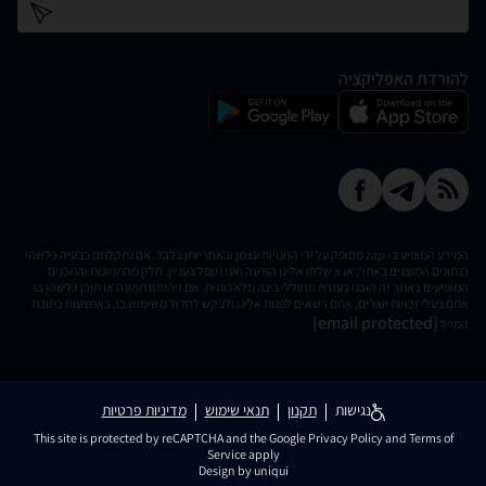
כתובת דוא''ל
להורדת האפליקציה
המידע המופיע ב- zap מסופק על ידי החנויות עצמן ובאחריותן בלבד. אם נתקלתם בבעיה כלשהי
בנתונים המוצגים באתר, אנא שלחו אלינו הודעה ואנו נטפל בעניין. חלק מהתמונות והתכנים
המופיעים באתר זה הוכנו בעזרת מחוללי בינה מלאכותית. אם זיהיתם תמונה או תוכן כלשהו בו
אתם בעלי זכויות יוצרים, אתם רשאים לפנות אלינו ולבקש לחדול משימוש בו, באמצעות כתובת
[email protected]
המייל
נגישות
תקנון
תנאי שימוש
מדיניות פרטיות
This site is protected by reCAPTCHA and the Google
Privacy Policy
and
Terms of
Service
apply
Design by uniqui