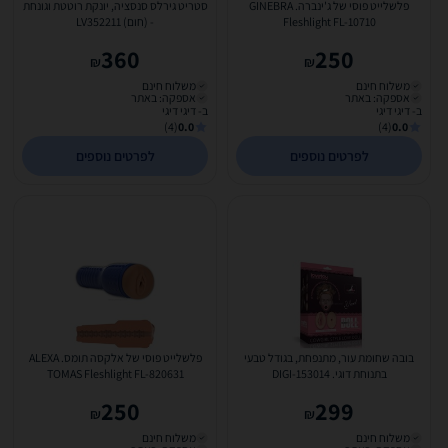
פלשלייט פוסי של ג'ינברה. GINEBRA
סטריט גירלס סנסציה, יונקת רוטטת וגונחת
Fleshlight FL-10710
- (חום) LV352211
360
250
₪
₪
משלוח חינם
משלוח חינם
אספקה: באתר
אספקה: באתר
ב- דיגי דיגי
ב- דיגי דיגי
(4)
0.0
(4)
0.0
לפרטים נוספים
לפרטים נוספים
בובה שחומת עור, מתנפחת, בגודל טבעי
פלשלייט פוסי של אלקסה תומס. ALEXA
בתנוחת דוגי. DIGI-153014
TOMAS Fleshlight FL-820631
250
299
₪
₪
משלוח חינם
משלוח חינם