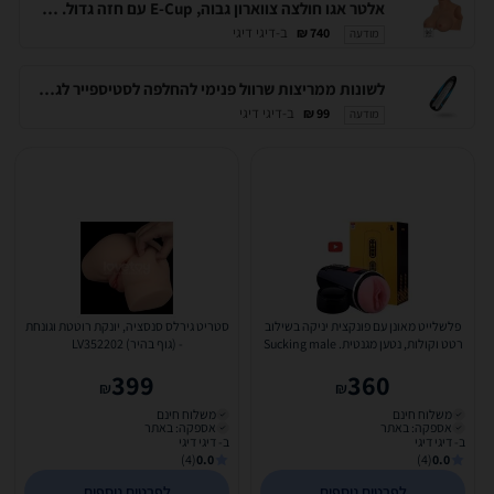
אלטר אגו חולצה צווארון גבוה, E-Cup עם חזה גדול. AlterEgo-16984
ב-דיגי דיגי
740 ₪
מודעה
לשונות ממריצות שרוול פנימי להחלפה לסטיספייר לגבר S-15832 SATISFYER MEN SLEEVE LUSTY TONGUES
ב-דיגי דיגי
99 ₪
מודעה
פלשלייט מאונן עם פונקצית יניקה בשילוב
סטריט גירלס סנסציה, יונקת רוטטת וגונחת
רטט וקולות, נטען מגנטית. Sucking male
- (גוף בהיר) LV352202
Masturbator...
399
360
₪
₪
משלוח חינם
משלוח חינם
אספקה: באתר
אספקה: באתר
ב- דיגי דיגי
ב- דיגי דיגי
(4)
0.0
(4)
0.0
לפרטים נוספים
לפרטים נוספים