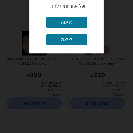
ועל אחריותי בלבד.
כניסה
יציאה
VX4 מקסימיזר. משאבת וואקום אוטומטית
סטריט גירלס סנסציה, יונקת רוטטת וגונחת
+ פוסי לאוננות. VX4-361019
- (גוף בהיר) LV352203
399
220
₪
₪
משלוח חינם
משלוח חינם
אספקה: באתר
אספקה: באתר
ב- דיגי דיגי
ב- דיגי דיגי
(4)
0.0
(4)
0.0
לפרטים נוספים
לפרטים נוספים