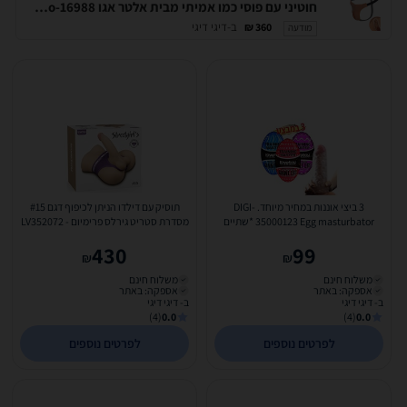
חוטיני עם פוסי כמו אמיתי מבית אלטר אגו AlterEgo-16988
ב-דיגי דיגי
360 ₪
מודעה
3 ביצי אוננות במחיר מיוחד. DIGI-
תוסיק עם דילדו הניתן לכיפוף דגם #15
35000123 Egg masturbator *שתיים
מסדרת סטריט גירלס פרימיום - LV352072
אדומות ו- 1 סגול.
430
99
₪
₪
משלוח חינם
משלוח חינם
אספקה: באתר
אספקה: באתר
ב- דיגי דיגי
ב- דיגי דיגי
(4)
0.0
(4)
0.0
לפרטים נוספים
לפרטים נוספים