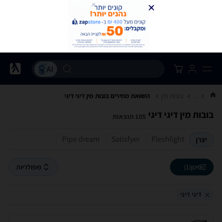
...
בובות מין
השוואת מחירים בובות מין ‏דיגי דיגי
בובות מין ‏דיגי דיגי
105 תוצאות
Pipe dream
Satisfyer
Fleshlight
יצרן
סינון
(1)
פופולריות
דיגי דיגי