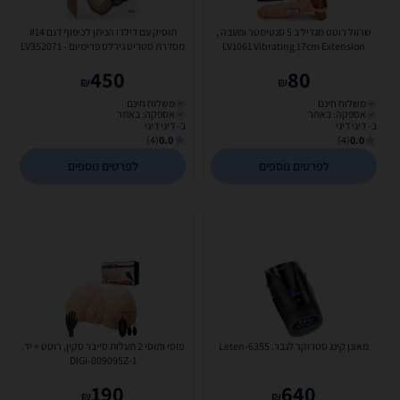
שרוול רוטט מגדיל ב 5 סנטימטר ומעבה ,
תוסיק עם דילדו הניתן לכיפוף דגם #14
LV1061 Vibrating 17cm Extension
מסדרת סטריט גירלס פרימיום - LV352071
Sleeve
450
80
₪
₪
משלוח חינם
משלוח חינם
אספקה: באתר
אספקה: באתר
ב- דיגי דיגי
ב- דיגי דיגי
(4)
0.0
(4)
0.0
לפרטים נוספים
לפרטים נוספים
מאונן קינג סטרוקר לגבר. Leten-6355
פוסי ותוסי 2 תעלות סייבר סקין, רוטט + יד.
DIGI-009095Z-1
190
640
₪
₪