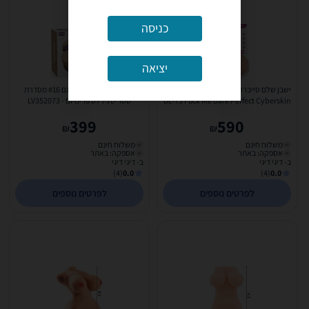
כניסה
יציאה
ישבן שלם סייברסקין לאחוז בישבנים ולזיין.
תוסיק עם דילדו רפוי דגם #16 מסדרת
DL-73 Fuck Me Bare Perfect Cyberskin
סטריט גירלס פרימיום - LV352073
Ass...
399
590
₪
₪
משלוח חינם
משלוח חינם
אספקה: באתר
אספקה: באתר
ב- דיגי דיגי
ב- דיגי דיגי
(4)
0.0
(4)
0.0
לפרטים נוספים
לפרטים נוספים