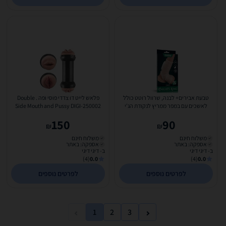
טבעת אבירים+ לבנה, שרוול רוטט כולל
פלאש לייט דו צדדי פוסי ופה . Double
לאשכים עם במפר ממריץ לנקודת הג'י
Side Mouth and Pussy DIGI-250002
Lovetoy-343118
150
90
₪
₪
משלוח חינם
משלוח חינם
אספקה: באתר
אספקה: באתר
ב- דיגי דיגי
ב- דיגי דיגי
(4)
0.0
(4)
0.0
לפרטים נוספים
לפרטים נוספים
1
2
3