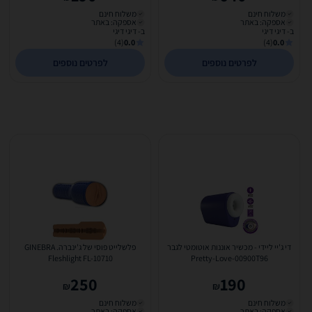
משלוח חינם
משלוח חינם
אספקה: באתר
אספקה: באתר
ב- דיגי דיגי
ב- דיגי דיגי
(4)
0.0
(4)
0.0
לפרטים נוספים
לפרטים נוספים
די ג'יי ליידי - מכשיר אוננות אוטומטי לגבר
פלשלייט פוסי של ג'ינברה. GINEBRA
Fleshlight FL-10710
Pretty-Love-00900T96
250
190
₪
₪
משלוח חינם
משלוח חינם
אספקה: באתר
אספקה: באתר