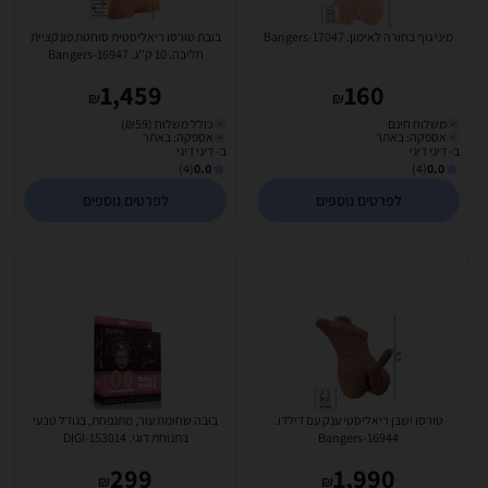
מיני גוף בחורה לאימון. Bangers-17047
בובת טורסו ריאליסטית סוחטת פונקציית
חליבה. 10 ק''ג. Bangers-16947
1,459
160
₪
₪
משלוח חינם
כולל משלוח (₪59)
אספקה: באתר
אספקה: באתר
ב- דיגי דיגי
ב- דיגי דיגי
(4)
0.0
(4)
0.0
לפרטים נוספים
לפרטים נוספים
טורסו ישבן ריאליסטי ענק עם דילדו.
בובה שחומת עור, מתנפחת, בגודל טבעי
Bangers-16944
בתנוחת דוגי. DIGI-153014
299
1,990
₪
₪