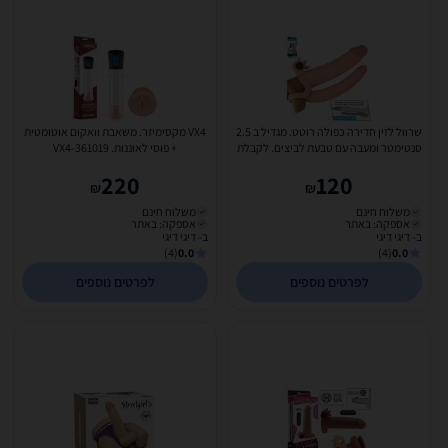
שרוול לזין חדירה כפולה רוטט. מגדיל ב 2.5
VX4 מקסימיזר. משאבת וואקום אוטומטית
סנטימטר ומעבה עם טבעת לביצים. לקבלת
+ פוסי לאוננות. VX4-361019
זין 18...
220
120
₪
₪
משלוח חינם
משלוח חינם
אספקה: באתר
אספקה: באתר
ב- דיגי דיגי
ב- דיגי דיגי
(4)
0.0
(4)
0.0
לפרטים נוספים
לפרטים נוספים