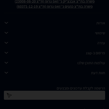
פשרה בת"צ אבנצ'יק נ' זאפ גרופ (ת"צ 23008-08-20)
פשרה בת"צ כהנים נ' זאפ גרופ (ת"צ 60371-12-19)
אודות
שימושי
עזרה
פרסום ב-zap
עולמות התוכן שלנו
חוות דעת
הרשמה לקבלת עדכונים ומבצעים
כתובת דוא''ל