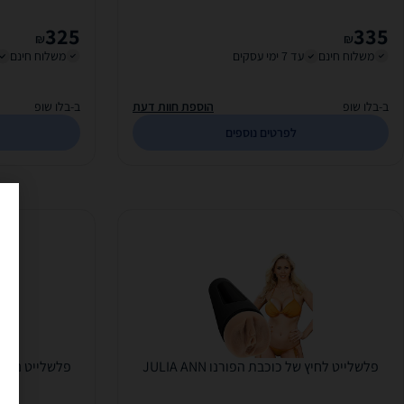
325
335
₪
₪
משלוח חינם
עד 7 ימי עסקים
משלוח חינם
ב-בלו שופ
הוספת חוות דעת
ב-בלו שופ
לפרטים נוספים
פלשלייט לחיץ של כוכבת הפורנו JULIA ANN
פלשלייט נטען