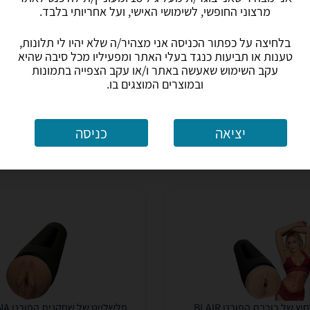
מרצוני החופשי, לשימושי האישי, ועל אחריותי בלבד.
385
₪
עד 7 ימי עסקים
משלוח חינם
עד 7 ימי עסקים
בלחיצה על כפתור הכניסה אני מצהיר/ה שלא יהיו לי תלונות,
טענות או תביעות כנגד בעלי האתר ומפעיליו מכל סיבה שהיא
עקב השימוש שאעשה באתר ו/או עקב הצפייה בתמונות
הוספת חוות דעת
ב-בלו שופ
ה
ובמוצרים המוצגים בו.
לפרטים נוספים
לפרטים נוספים
יציאה
כניסה
פלשלייט לחיץ של כוכבת הפורנו BLAIR
פלשלייט של שחקנית הפורנו BELLADONNA