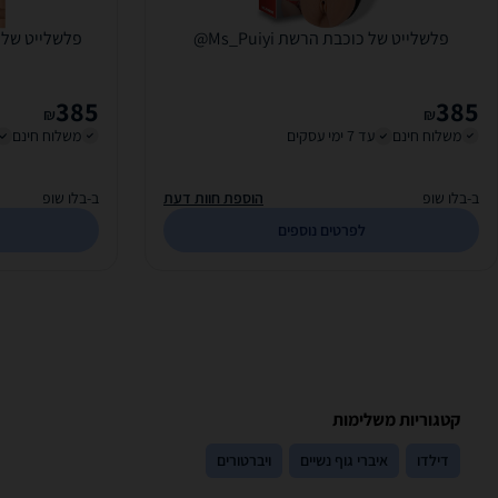
פלשלייט של כוכבת הרשת Ms_Puiyi@
פלשלייט של שחקנית
385
385
₪
₪
משלוח חינם
עד 7 ימי עסקים
משלוח חינם
ב-בלו שופ
הוספת חוות דעת
ב-בלו שופ
לפרטים נוספים
קטגוריות משלימות
דילדו
איברי גוף נשיים
ויברטורים