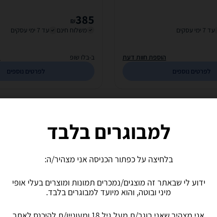
385
₪
עד 7 ימי עסקים
משלוח חינם
עד 7 ימי עסקים
הוספת חוות דעת
ב-בלו שופ
ה
לפרטים נוספים
לפרטים נוספים
למבוגרים בלבד
בלחיצה על כפתור הכניסה אני מצהיר/ה:
ידוע לי שבאתר זה מוצגים/נמכרים תמונות ומוצרים בעלי אופי
מיני ובוטה, והוא מיועד למבוגרים בלבד.
 מסיליקון רוטט ומשמיע גניחות
פלשלייט לחיץ של כוכבת הפורנו IDRA FOX
ANGEL
אני מצהיר שאני בוגר/ת מעל גיל 18 ומעוניין/ת להיכנס לאתר