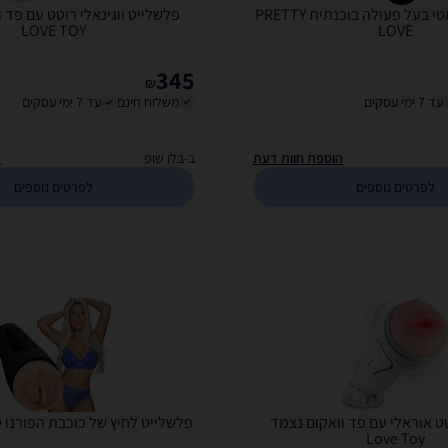
פלשלייט אוטומטי בעל פעולה בוכנתית PRETTY
פלשלייט ווגינאלי רוטט עם פד 
LOVE TOY
LOVE
345
₪
עד 7 ימי עסקים
משלוח חינם
עד 7 ימי עסקים
הוספת חוות דעת
ב-בלו שופ
ה
לפרטים נוספים
לפרטים נוספים
ט אוראלי עם פד וואקום נצמד
פלשלייט לחיץ של כוכבת הפורנו BRIDGETTE D
Love Toy