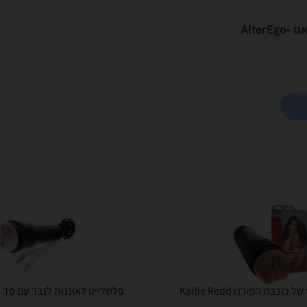
חוטיני עם פוסי כמו אמיתי מבית אלטר אגו AlterEgo-
וכבת הפורנו Karlie Redd
פלשלייט לאוננות לגבר עם פד 