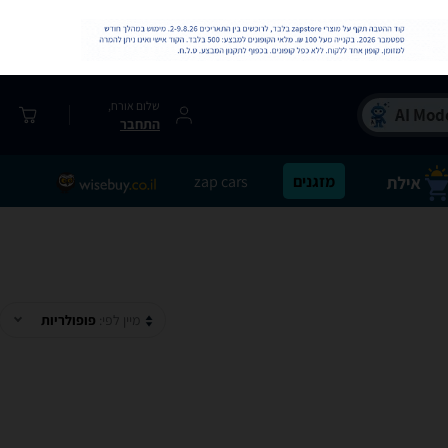
שלום אורח,
התחבר
מזגנים
zap cars
מיין לפי:
פופולריות