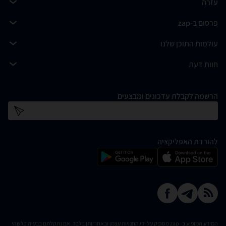
עזרה
פרסום ב-zap
עולמות התוכן שלנו
חוות דעת
הרשמה לקבלת עדכונים ומבצעים
כתובת דוא''ל
להורדת האפליקציה
המידע המופיע ב- zap מסופק על ידי החנויות עצמן ובאחריותן בלבד. אם נתקלתם בבעיה כלשהי