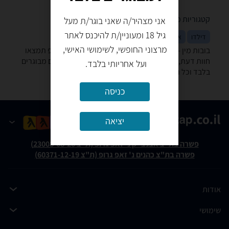
קטגוריות משלימות
אני מצהיר/ה שאני בוגר/ת מעל
גיל 18 ומעוניין/ת להיכנס לאתר
דילדו
איברי גוף נשיים
ויברטורים
מרצוני החופשי, לשימושי האישי,
בובות מין -נמצאו 0 מוצרים. מחפש בובת מין? רק בזאפ תמצאו
חוות דעת, השוואת מחירים ביותר מאלף חנויות בתחום מבוגרים
ועל אחריותי בלבד.
בלבד וכל המידע הנחוץ עבור קבלת החלטה חכמה!
כניסה
יציאה
פשרה בת"צ אבנצ'יק נ' זאפ גרופ (ת"צ 23008-08-20)
פשרה בת"צ כהנים נ' זאפ גרופ (ת"צ 60371-12-19)
אודות
שימושי