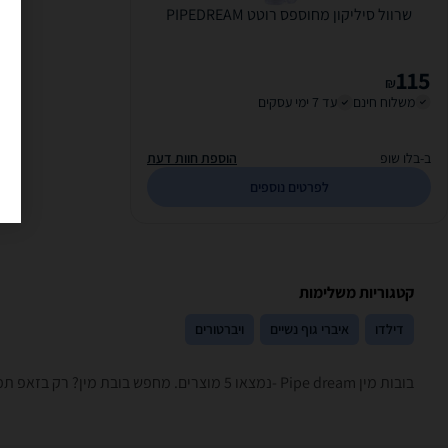
שרוול סיליקון מחוספס רוטט PIPEDREAM
115
₪
משלוח חינם
עד 7 ימי עסקים
ב-בלו שופ
הוספת חוות דעת
לפרטים נוספים
קטגוריות משלימות
דילדו
איברי גוף נשיים
ויברטורים
בובות מין ‏Pipe dream -נמצאו 5 מוצרים. מחפש בובת מין? רק בזאפ תמצאו חוות דעת, השוואת מחירים ביותר מאלף חנויות בתחום מבוגרים בלבד וכל המידע הנחוץ עבור קבלת החלטה חכמה!