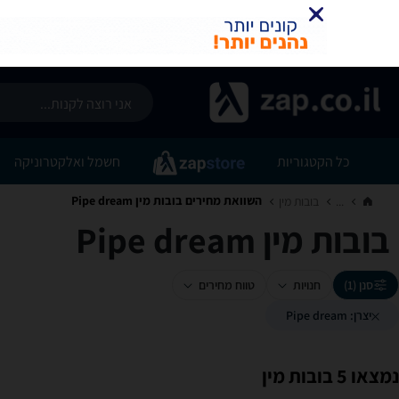
כל הקטגוריות
חשמל ואלקטרוניקה
השוואת מחירים בובות מין ‏Pipe dream
...
בובות מין‏
בובות מין ‏Pipe dream
סנן (1)
חנויות
טווח מחירים
יצרן: Pipe dream
נמצאו 5 בובות מין