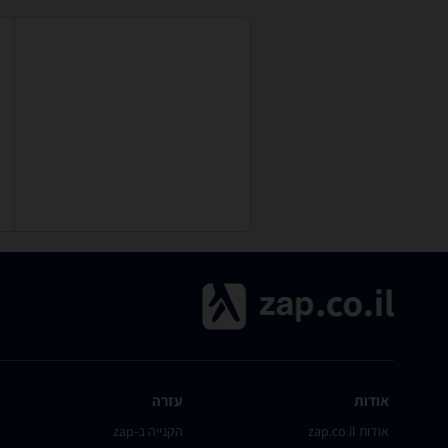
אודות
עזרה
אודות zap.co.il
הקנייה ב-zap