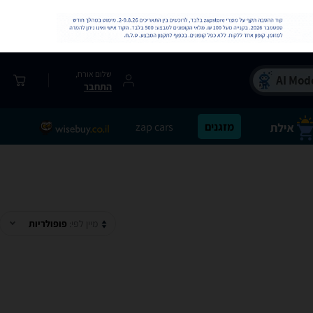
שלום אורח,
התחבר
מזגנים
zap cars
מיין לפי:
פופולריות