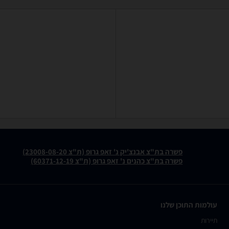
פשרה בת"צ אבנצ'יק נ' זאפ גרופ (ת"צ 23008-08-20)
פשרה בת"צ כהנים נ' זאפ גרופ (ת"צ 60371-12-19)
עולמות התוכן שלנו
תיירות