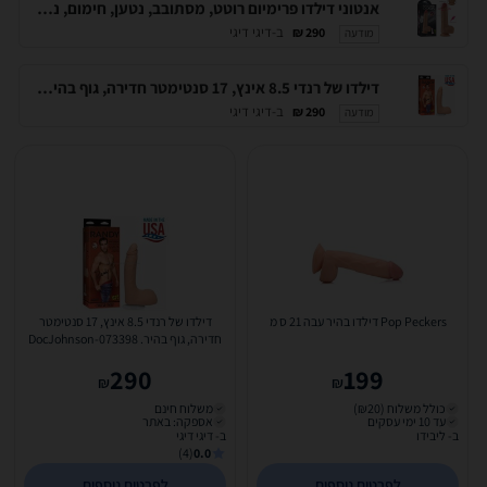
אנטוני דילדו פרימיום רוטט, מסתובב, נטען, חימום, נצמד ועמיד במים ללא חוטים 21 סנטימטר של זין אמיתי שמספק תחושת חוויה סופר עוצמתית ואמיתית ! DIGI-4032
ב-דיגי דיגי
290 ₪
מודעה
דילדו של רנדי 8.5 אינץ, 17 סנטימטר חדירה, גוף בהיר. DocJohnson-073398
ב-דיגי דיגי
290 ₪
מודעה
Pop Peckers דילדו בהיר עבה 21 ס מ
דילדו של רנדי 8.5 אינץ, 17 סנטימטר
חדירה, גוף בהיר. DocJohnson-073398
290
199
₪
₪
כולל משלוח (₪20)
משלוח חינם
עד 10 ימי עסקים
אספקה: באתר
ב- ליבידו
ב- דיגי דיגי
(4)
0.0
לפרטים נוספים
לפרטים נוספים