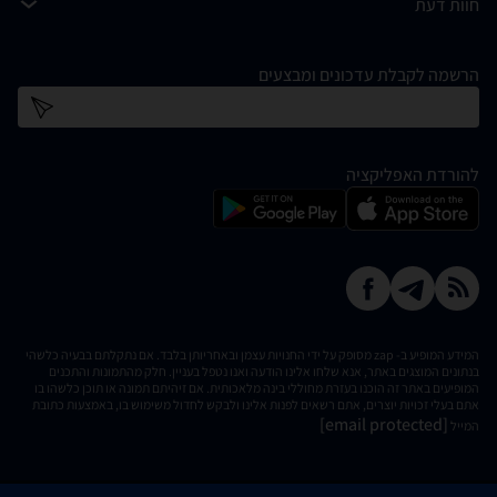
חוות דעת
הרשמה לקבלת עדכונים ומבצעים
כתובת דוא''ל
להורדת האפליקציה
המידע המופיע ב- zap מסופק על ידי החנויות עצמן ובאחריותן בלבד. אם נתקלתם בבעיה כלשהי
בנתונים המוצגים באתר, אנא שלחו אלינו הודעה ואנו נטפל בעניין. חלק מהתמונות והתכנים
המופיעים באתר זה הוכנו בעזרת מחוללי בינה מלאכותית. אם זיהיתם תמונה או תוכן כלשהו בו
אתם בעלי זכויות יוצרים, אתם רשאים לפנות אלינו ולבקש לחדול משימוש בו, באמצעות כתובת
[email protected]
המייל