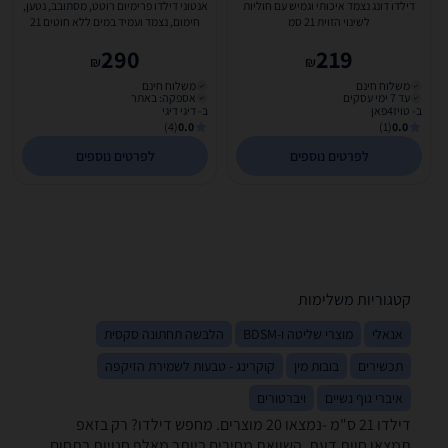
דילדו דונג נצמד איכותי וגמיש עם חוליות
אנטוני דילדו פרימיום רוטט, מסתובב, נטען,
לשינוי הזוית 21 סמ
חימום, נצמד ועמיד במים ללא חוטים 21
סנטימטר של...
290
219
₪
₪
משלוח חינם
משלוח חינם
עד 7 ימי עסקים
אספקה: באתר
ב- טויז4פאן
ב- דיגי דיגי
(4)
0.0
(1)
0.0
לפרטים נוספים
לפרטים נוספים
קטגוריות משלימות
אנאלי
מוצרי שליטה ו-BDSM
הלבשה תחתונה סקסית
תכשירים
בובות מין
קוקרינג - טבעות לשמירת הזיקפה
איברי גוף נשיים
ויברטורים
דילדו ‏21 ‏ס"מ -נמצאו 20 מוצרים. מחפש דילדו? רק בזאפ
תמצאו חוות דעת, השוואת מחירים ביותר מאלף חנויות בתחום