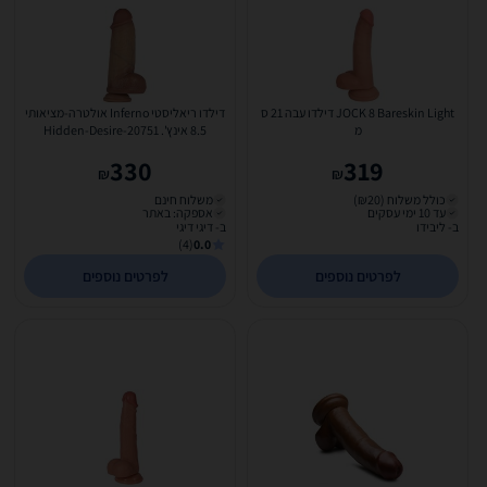
JOCK 8 Bareskin Light דילדו עבה 21 ס
דילדו ריאליסטי Inferno אולטרה-מציאותי
מ
8.5 אינץ'. Hidden-Desire-20751
330
319
₪
₪
כולל משלוח (₪20)
משלוח חינם
עד 10 ימי עסקים
אספקה: באתר
ב- ליבידו
ב- דיגי דיגי
(4)
0.0
לפרטים נוספים
לפרטים נוספים