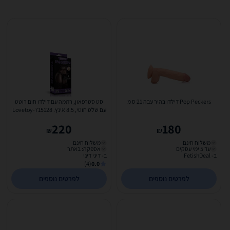
Pop Peckers דילדו בהיר עבה 21 ס מ
סט סטרפאון, רתמה עם דילדו חום רוטט
עם שלט חוטי, 8.5 אינץ. Lovetoy-715128
220
180
₪
₪
משלוח חינם
משלוח חינם
עד 5 ימי עסקים
אספקה: באתר
ב- FetishDeal
ב- דיגי דיגי
(4)
0.0
לפרטים נוספים
לפרטים נוספים