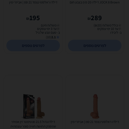
JOCK 8 Brown דילדו 20 ס מ בצבע חום
דילדו ראלסטי נצמד 21 סמ | אביזרי מין
195
289
₪
₪
כולל משלוח (₪20)
משלוח חינם
עד 10 ימי עסקים
עד 3 ימי עסקים
ב- ליבידו
ב- טעם טבע של גיל
(10)
2.1
לפרטים נוספים
לפרטים נוספים
דילדו ראלסטי נצמד 21 סמ | אביזרי מין
דילדו גדול 21.5 סנטימטר זין אמיתי
שמספק תחושת חוויה סופר עוצמתית