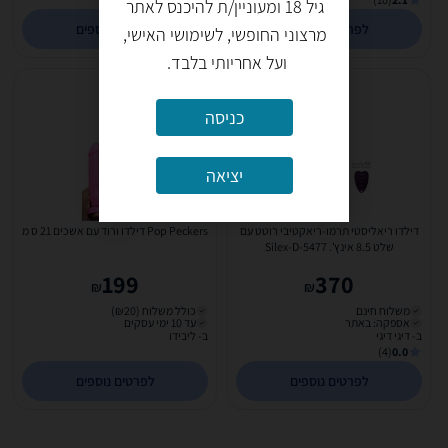
גיל 18 ומעוניין/ת להיכנס לאתר
לפרטים נוספים
לפרטים נוספים
מרצוני החופשי, לשימושי האישי,
ועל אחריותי בלבד.
כניסה
יציאה
דילדו ריאליסטי תרמו-ריאקטיבי רוטט עם
Pop Peckers דילדו ורוד עם אשכים 21 ס מ
שלט 8.5 אינץ'. Silex-D-5477
199
370
₪
₪
משלוח חינם
כולל משלוח (₪20)
אספקה: באתר
עד 10 ימי עסקים
ב- דיגי דיגי
ב- ליבידו
(4)
0.0
לפרטים נוספים
לפרטים נוספים