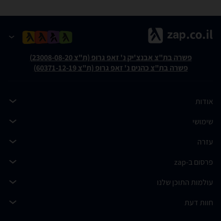
פשרה בת"צ אבנצ'יק נ' זאפ גרופ (ת"צ 23008-08-20)
פשרה בת"צ כהנים נ' זאפ גרופ (ת"צ 60371-12-19)
אודות
שימושי
עזרה
פרסום ב-zap
עולמות התוכן שלנו
חוות דעת