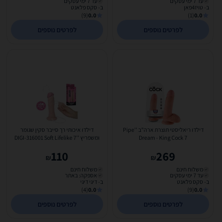
עד 7 ימי עסקים
עד 7 ימי עסקים
ב- טויז4פאן
ב- סקס פלאנט
(9)
0.0
(1)
0.0
לפרטים נוספים
לפרטים נוספים
דילדו ריאליסטי תוצרת ארה"ב ''Pipe
דילדו איכותי רך סייבר סקין שגומר
Dream - King Cock 7
ומשפריץ ''7 DIGI-316001 Soft Lifelike
Ejaculation Dildo
110
269
₪
₪
משלוח חינם
משלוח חינם
עד 7 ימי עסקים
אספקה: באתר
ב- סקס פלאנט
ב- דיגי דיגי
(4)
0.0
(9)
0.0
לפרטים נוספים
לפרטים נוספים