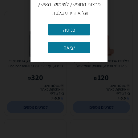
מרצוני החופשי, לשימושי האישי,
ועל אחריותי בלבד.
כניסה
יציאה
דילדו דו שכבתי עם עור מחליק, לא נימול,
דילדו של ראיין בונס 7 אינץ, 14 סנטימטר
12.5 ס''מ חדירה, שמספק תחושה של
חדירה, גוף בהיר. DocJohnson-073381
הדבר האמיתי....
320
120
₪
₪
משלוח חינם
משלוח חינם
אספקה: באתר
אספקה: באתר
ב- דיגי דיגי
ב- דיגי דיגי
(4)
0.0
(4)
0.0
לפרטים נוספים
לפרטים נוספים