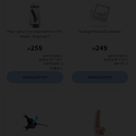
סטרפאון הלבשה סיליקון 18 סמ
דילדו ריאליסטי תוצרת ארה"ב חום ''Pipe
Dream - King Cock 7
259
249
₪
₪
משלוח חינם
משלוח חינם
עד 7 ימי עסקים
עד 7 ימי עסקים
ב- בלו שופ
ב- סקס פלאנט
(9)
0.0
לפרטים נוספים
לפרטים נוספים