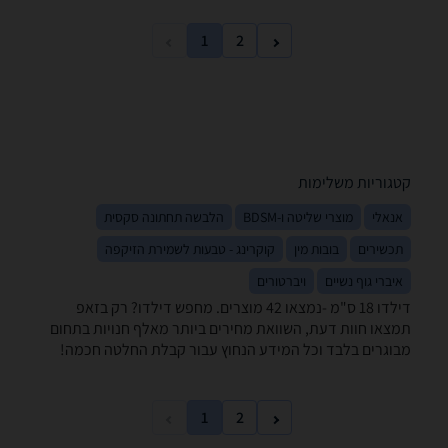
1
2
קטגוריות משלימות
אנאלי
מוצרי שליטה ו-BDSM
הלבשה תחתונה סקסית
תכשירים
בובות מין
קוקרינג - טבעות לשמירת הזיקפה
איברי גוף נשיים
ויברטורים
דילדו ‏18 ‏ס"מ -נמצאו 42 מוצרים. מחפש דילדו? רק בזאפ
תמצאו חוות דעת, השוואת מחירים ביותר מאלף חנויות בתחום
מבוגרים בלבד וכל המידע הנחוץ עבור קבלת החלטה חכמה!
1
2