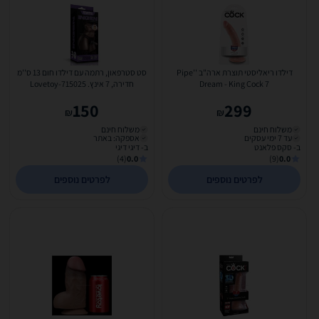
דילדו ריאליסטי תוצרת ארה"ב ''Pipe
סט סטרפאון, רתמה עם דילדו חום 13 ס''מ
Dream - King Cock 7
חדירה, 7 אינץ. Lovetoy-715025
150
299
₪
₪
משלוח חינם
משלוח חינם
עד 7 ימי עסקים
אספקה: באתר
ב- סקס פלאנט
ב- דיגי דיגי
(4)
0.0
(9)
0.0
לפרטים נוספים
לפרטים נוספים