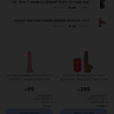
קינג קוק דילדו דק פרימיום 3D רב שכבתי 7 אינץ'. Pipedream-21343
ב-דיגי דיגי
199 ₪
מודעה
דילדו זין אמיתי שמספק תחושת חוויה סופר עוצמתית ואמיתית ! עשוי שכבה כפולה של סיליקון נוזלי. LV4001F 7'' Dual Layer Silicone Cock
ב-דיגי דיגי
120 ₪
מודעה
דילדו ריאליסטי צבע מוקה ענק תוצרת
דילדו חדיש ומיוחד, שמספק תחושת חוויה
ארה"ב שזוף ''Pipe Dream - King Cock 7
סופר עוצמתית ואמיתית ! LV4002F 7''
Silicone Cock
99
399
₪
₪
משלוח חינם
משלוח חינם
עד 7 ימי עסקים
אספקה: באתר
ב- סקס פלאנט
ב- דיגי דיגי
(4)
0.0
(9)
0.0
לפרטים נוספים
לפרטים נוספים