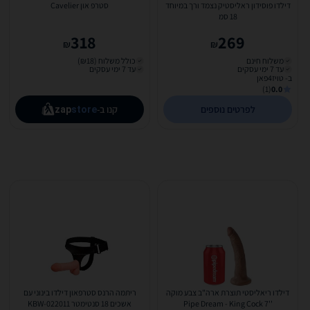
דילדו פוסידון ראליסטיק נצמד ורך במיוחד
סטרפ און Cavelier
18 סמ
318
269
₪
₪
משלוח חינם
כולל משלוח (₪18)
עד 7 ימי עסקים
עד 7 ימי עסקים
ב- טויז4פאן
(1)
0.0
לפרטים נוספים
קנו ב-
zap
store
דילדו ריאליסטי תוצרת ארה"ב צבע מוקה
ריתמה הרנס סטרפאון דילדו בינוני עם
''Pipe Dream - King Cock 7
אשכים 18 סנטימטר KBW-022011