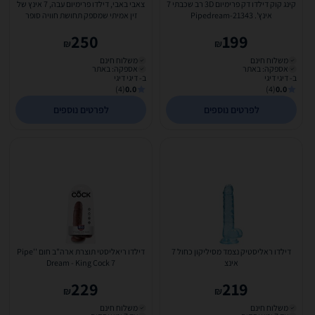
קינג קוק דילדו דק פרימיום 3D רב שכבתי 7
צאבי באבי, דילדו פרימיום עבה, 7 אינץ של
אינץ'. Pipedream-21343
זין אמיתי שמספק תחושת חוויה סופר
עוצמתית ואמיתית...
250
199
₪
₪
משלוח חינם
משלוח חינם
אספקה: באתר
אספקה: באתר
ב- דיגי דיגי
ב- דיגי דיגי
(4)
0.0
(4)
0.0
לפרטים נוספים
לפרטים נוספים
דילדו ראליסטיק נצמד מסיליקון כחול 7
דילדו ריאליסטי תוצרת ארה"ב חום ''Pipe
אינצ
Dream - King Cock 7
229
219
₪
₪
משלוח חינם
משלוח חינם