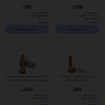
90
299
₪
₪
משלוח חינם
משלוח חינם
עד 7 ימי עסקים
אספקה: באתר
ב- סקס פלאנט
ב- דיגי דיגי
(4)
0.0
(9)
0.0
לפרטים נוספים
לפרטים נוספים
דילדו רוטט סופר וופר 7 אינץ' בהיר.
דילדו זין אמיתי שמספק תחושת חוויה סופר
APHRODISIA-84006
עוצמתית ואמיתית ! עשוי שכבה כפולה של
סיליקון...
120
90
₪
₪
משלוח חינם
משלוח חינם
אספקה: באתר
אספקה: באתר
ב- דיגי דיגי
ב- דיגי דיגי
(4)
0.0
(4)
0.0