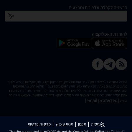
הרשמה לקבלת עדכונים ומבצעים
כתובת דוא''ל
להורדת האפליקציה
המידע המופיע ב- zap מסופק על ידי החנויות עצמן ובאחריותן בלבד. אם נתקלתם בבעיה כלשהי
בנתונים המוצגים באתר, אנא שלחו אלינו הודעה ואנו נטפל בעניין. חלק מהתמונות והתכנים
המופיעים באתר זה הוכנו בעזרת מחוללי בינה מלאכותית. אם זיהיתם תמונה או תוכן כלשהו בו
אתם בעלי זכויות יוצרים, אתם רשאים לפנות אלינו ולבקש לחדול משימוש בו, באמצעות כתובת
[email protected]
המייל
נגישות
תקנון
תנאי שימוש
מדיניות פרטיות
This site is protected by reCAPTCHA and the Google
Privacy Policy
and
Terms of