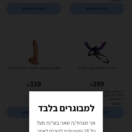
לפרטים נוספים
לפרטים נוספים
דילדו דו ראשים נקשר בחגורה
JOCK 9 Bareskin Light דילדו עבה 22.9
339
399
₪
₪
משלוח חינם
כולל משלוח (₪20)
עד 7 ימי עסקים
עד 10 ימי עסקים
ב- טויז4פאן
ב- ליבידו
(1)
0.0
למבוגרים בלבד
לפרטים נוספים
לפרטים נוספים
אני מצהיר/ה שאני בוגר/ת מעל
גיל 18 ומעוניין/ת להיכנס לאתר