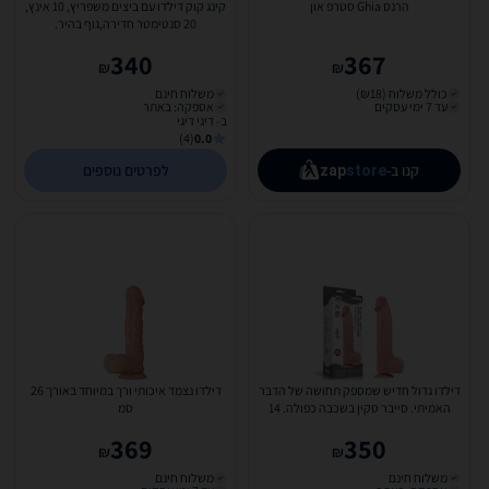
הרנס Ghia סטרפ און
קינג קוק דילדו עם ביצים משפריץ, 10 אינץ,
20 סנטימטר חדירה,גוף בהיר.
Pipedream-55574 +...
340
367
₪
₪
כולל משלוח (₪18)
משלוח חינם
עד 7 ימי עסקים
אספקה: באתר
ב- דיגי דיגי
(4)
0.0
קנו ב-
לפרטים נוספים
zap
store
דילדו גדול חדיש שמספק תחושה של הדבר
דילדו נצמד איכותי ורך במיוחד באורך 26
האמיתי. סייבר סקין בשכבה כפולה. 14
סמ
אינץ Lovetoy-317054
369
350
₪
₪
משלוח חינם
משלוח חינם