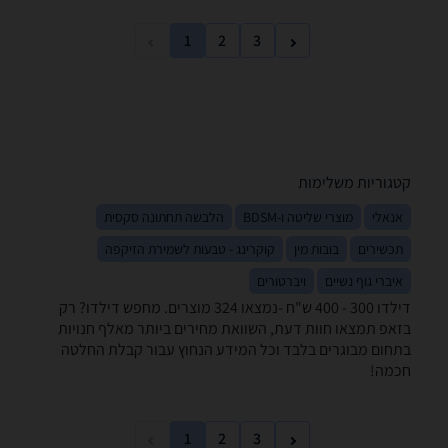
1
2
3
קטגוריות משלימות
אנאלי
מוצרי שליטה ו-BDSM
הלבשה תחתונה סקסית
תכשירים
בובות מין
קוקרינג - טבעות לשמירת הזיקפה
איברי גוף נשיים
ויברטורים
דילדו ‏300 - 400 ‏ש"ח -נמצאו 324 מוצרים. מחפש דילדו? רק
בזאפ תמצאו חוות דעת, השוואת מחירים ביותר מאלף חנויות
בתחום מבוגרים בלבד וכל המידע הנחוץ עבור קבלת החלטה
חכמה!
1
2
3