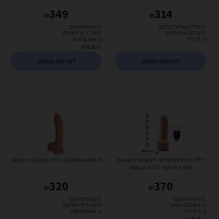
349
314
₪
₪
כולל משלוח (₪20)
משלוח חינם
עד 10 ימי עסקים
עד 7 ימי עסקים
ב- ליבידו
ב- Fun & Sex
(4)
0.0
לפרטים נוספים
לפרטים נוספים
דילדו ריאליסטי תרמו-ריאקטיבי רוטט עם
JOCK Bareskin 9 דילדו עבה 23 ס מ במגע
שלט 8.5 אינץ'. Silex-D-5477
320
370
₪
₪
משלוח חינם
משלוח חינם
אספקה: באתר
עד 5 ימי עסקים
ב- דיגי דיגי
ב- FetishDeal
(4)
0.0