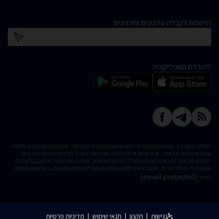
הרשמה לקבלת עדכונים ומבצעים
כתובת דוא''ל
להורדת האפליקציה
המידע המופיע ב- zap מסופק על ידי החנויות עצמן ובאחריותן בלבד. אם נתקלתם בבעיה כלשהי
בנתונים המוצגים באתר, אנא שלחו אלינו הודעה ואנו נטפל בעניין. חלק מהתמונות והתכנים
המופיעים באתר זה הוכנו בעזרת מחוללי בינה מלאכותית. אם זיהיתם תמונה או תוכן כלשהו בו
אתם בעלי זכויות יוצרים, אתם רשאים לפנות אלינו ולבקש לחדול משימוש בו, באמצעות כתובת
[email protected]
המייל
נגישות
תקנון
תנאי שימוש
מדיניות פרטיות