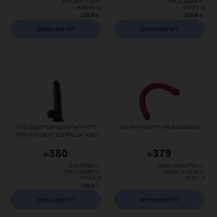
אספקה: באתר
עד 7 ימי עסקים
ב- דיגי דיגי
ב- טויז4פאן
(1)
0.0
(4)
0.0
לפרטים נוספים
לפרטים נוספים
Real Double Do דילדו כפול ארוך ורוד
דילדו ריאליסטי גמיש סיליקון 21 ס''מ
בחיבור KlicLok עבור מכונת מין היסמית'.
Hismith-40030
380
379
₪
₪
כולל משלוח (₪20)
משלוח חינם
עד 10 ימי עסקים
אספקה: באתר
ב- ליבידו
ב- דיגי דיגי
(4)
0.0
לפרטים נוספים
לפרטים נוספים