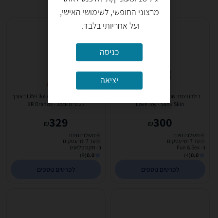
מרצוני החופשי, לשימושי האישי,
ועל אחריותי בלבד.
כניסה
יציאה
דילדו נצמד שתי שכבות באורך 24 ס"מ
דילדו צבע גוף ענק בומבה LifeLike באורך
Love Toy - Slidy Skin
23 ס"מ XR Brands - Jock
329
300
₪
₪
משלוח חינם
משלוח חינם
עד 7 ימי עסקים
עד 7 ימי עסקים
ב- Fun & Sex
ב- סקס פלאנט
(9)
0.0
(4)
0.0
לפרטים נוספים
לפרטים נוספים