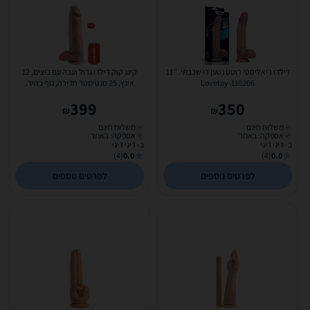
דילדו ריאליסטי רוטט נטען דו שכבתי. ''11
קינג קוק דילדו גדול ועבה עם ביצים, 12
Lovetoy-110206
אינץ, 25 סנטימטר חדירה, גוף בהיר.
Pipedream-50203
399
350
₪
₪
משלוח חינם
משלוח חינם
אספקה: באתר
אספקה: באתר
ב- דיגי דיגי
ב- דיגי דיגי
(4)
0.0
(4)
0.0
לפרטים נוספים
לפרטים נוספים