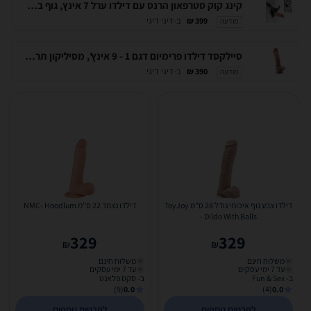
קינג קוק סטרפאון הרנס עם דילדו ערל 7 אינץ, גוף בהיר. Pipedream-50928
ב-דיגי דיגי
399 ₪
מודעה
סיילקסד דילדו פרימיום דגם 1 - 9 אינץ', מסיליקון תרמו-ריאקטיבי. Silex-D-66275
ב-דיגי דיגי
390 ₪
מודעה
דילדו צבע גוף איכותי גודל 28 ס"מ ToyJoy
דילדו נצמד 22 ס"מ NMC- Hoodlum
- Dildo With Balls
329
329
₪
₪
משלוח חינם
משלוח חינם
עד 7 ימי עסקים
עד 7 ימי עסקים
ב- Fun & Sex
ב- סקס פלאנט
(9)
0.0
(4)
0.0
לפרטים נוספים
לפרטים נוספים