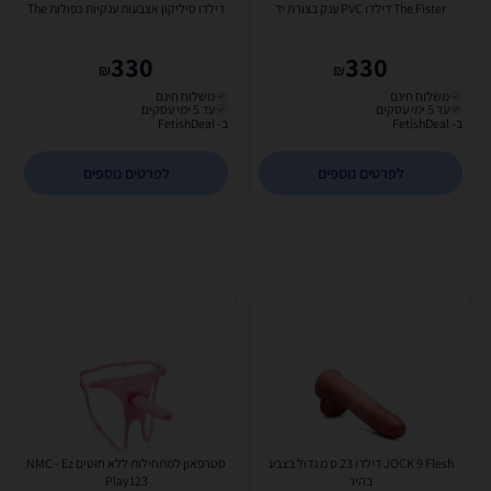
The Fister דילדו PVC ענק בצורת יד
דילדו סיליקון אצבעות ענקיות כפולות The
330
330
₪
₪
משלוח חינם
משלוח חינם
עד 5 ימי עסקים
עד 5 ימי עסקים
ב- FetishDeal
ב- FetishDeal
לפרטים נוספים
לפרטים נוספים
JOCK 9 Flesh דילדו 23 ס מ גדול בצבע
סטרפאון למתחילות ללא חוטים NMC - Ez
בהיר
Play123