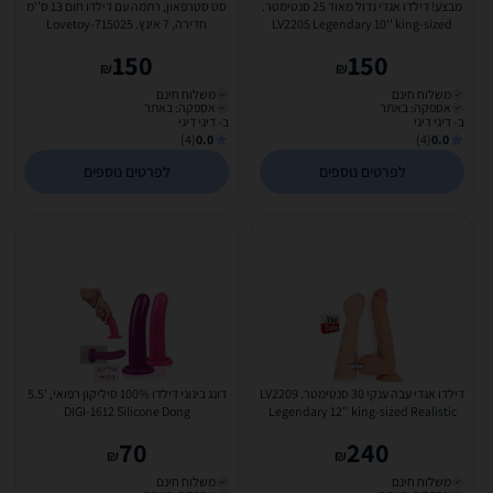
מבצע! דילדו אגדי גדול מאוד 25 סנטימטר.
סט סטרפאון, רתמה עם דילדו חום 13 ס''מ
LV2205 Legendary 10'' king-sized
חדירה, 7 אינץ. Lovetoy-715025
Realistic Dildo
150
150
₪
₪
משלוח חינם
משלוח חינם
אספקה: באתר
אספקה: באתר
ב- דיגי דיגי
ב- דיגי דיגי
(4)
0.0
(4)
0.0
לפרטים נוספים
לפרטים נוספים
דילדו אגדי עבה ענקי 30 סנטימטר. LV2209
דונג בינוני דילדו 100% סיליקון רפואי, '5.5
DIGI-1612 Silicone Dong
Legendary 12'' king-sized Realistic
Dildo
70
240
₪
₪
משלוח חינם
משלוח חינם