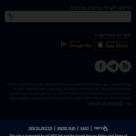
הרשמה לקבלת עדכונים ומבצעים
כתובת דוא''ל
להורדת האפליקציה
המידע המופיע ב- zap מסופק על ידי החנויות עצמן ובאחריותן בלבד. אם נתקלתם בבעיה כלשהי
בנתונים המוצגים באתר, אנא שלחו אלינו הודעה ואנו נטפל בעניין. חלק מהתמונות והתכנים
המופיעים באתר זה הוכנו בעזרת מחוללי בינה מלאכותית. אם זיהיתם תמונה או תוכן כלשהו בו
אתם בעלי זכויות יוצרים, אתם רשאים לפנות אלינו ולבקש לחדול משימוש בו, באמצעות כתובת
[email protected]
המייל
נגישות
תקנון
תנאי שימוש
מדיניות פרטיות
This site is protected by reCAPTCHA and the Google
Privacy Policy
and
Terms of