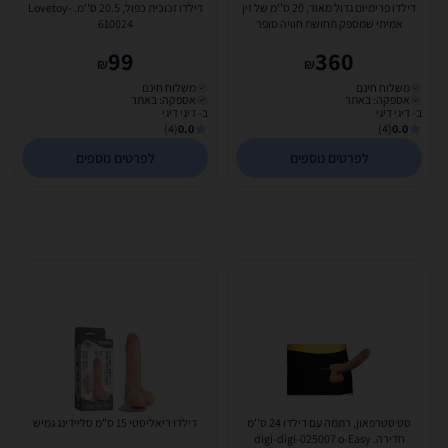
דילדו פרימיום גדול מאוד, 20 ס''מ של זין
דילדו זכוכית כפול, 20.5 ס''מ. Lovetoy-
אמיתי שמספק תחושת חוויה סופר
610024
עוצמתית ואמיתית...
99
360
₪
₪
משלוח חינם
משלוח חינם
אספקה: באתר
אספקה: באתר
ב- דיגי דיגי
ב- דיגי דיגי
(4)
0.0
(4)
0.0
לפרטים נוספים
לפרטים נוספים
סט סטרפאון, רתמה עם דילדו 24 ס''מ
דילדו ריאליסטי 15 ס"מ סליידינג גמיש
חדירה. digi-digi-025007 o-Easy