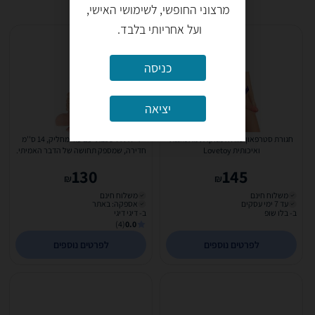
מרצוני החופשי, לשימושי האישי,
ועל אחריותי בלבד.
כניסה
יציאה
חגורת סטרפאון סגולה מנוקדת מתכווננת
דילדו דו שכבתי עם עור מחליק, 14 ס''מ
ואיכותית Lovetoy
חדירה, שמספק תחושה של הדבר האמיתי.
Lovetoy-317204
130
145
₪
₪
משלוח חינם
משלוח חינם
עד 7 ימי עסקים
אספקה: באתר
ב- בלו שופ
ב- דיגי דיגי
(4)
0.0
לפרטים נוספים
לפרטים נוספים