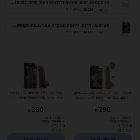
יוניסקס סטרפאון סט עם דילדו 10 אינץ' חלול. LV415022
ב-דיגי דיגי
299 ₪
מודעה
סטרפאון, הרנס, ריתמה מנוקדת עם רצועות סקוטש נוחות. (ללא דילדו). Lovetoy-715002
ב-דיגי דיגי
110 ₪
מודעה
אנטוני דילדו פרימיום רוטט, מסתובב, נטען,
צאבי באבי, דילדו פרימיום עבה , 11 אינץ
חימום, נצמד ועמיד במים ללא חוטים 21
של זין אמיתי XXL שמספק תחושת חוויה
סנטימטר של...
סופר עוצמתית...
380
290
₪
₪
משלוח חינם
משלוח חינם
אספקה: באתר
אספקה: באתר
ב- דיגי דיגי
ב- דיגי דיגי
(4)
0.0
(4)
0.0
לפרטים נוספים
לפרטים נוספים