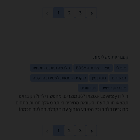
1
2
3
קטגוריות משלימות
אנאלי
מוצרי שליטה ו-BDSM
הלבשה תחתונה סקסית
תכשירים
בובות מין
קוקרינג - טבעות לשמירת הזיקפה
איברי גוף נשיים
ויברטורים
דילדו ‏Lovetoy -נמצאו 167 מוצרים. מחפש דילדו? רק בזאפ
תמצאו חוות דעת, השוואת מחירים ביותר מאלף חנויות בתחום
מבוגרים בלבד וכל המידע הנחוץ עבור קבלת החלטה חכמה!
1
2
3