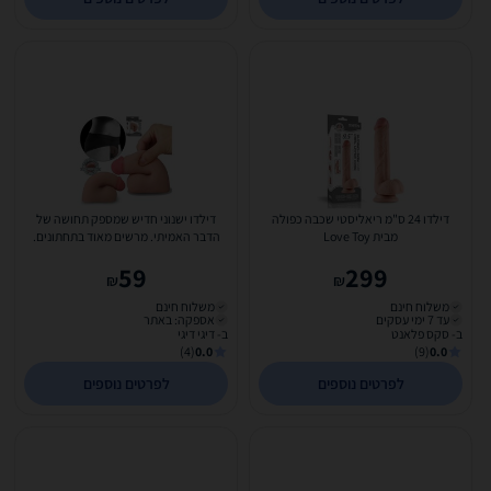
דילדו 24 ס"מ ריאליסטי שכבה כפולה
דילדו ישנוני חדיש שמספק תחושה של
מבית Love Toy
הדבר האמיתי. מרשים מאוד בתחתונים.
''5. DIGI-312001...
59
299
₪
₪
משלוח חינם
משלוח חינם
עד 7 ימי עסקים
אספקה: באתר
ב- סקס פלאנט
ב- דיגי דיגי
(4)
0.0
(9)
0.0
לפרטים נוספים
לפרטים נוספים