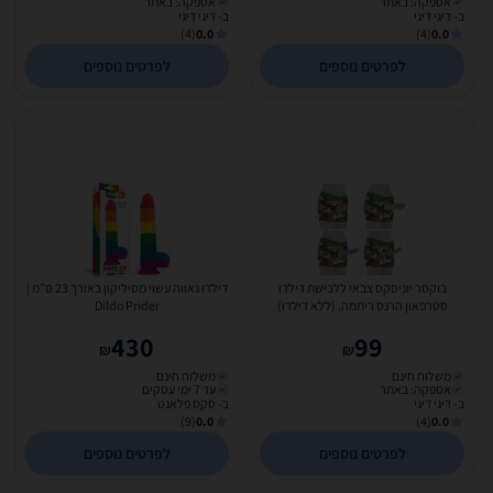
אספקה: באתר
אספקה: באתר
ב- דיגי דיגי
ב- דיגי דיגי
(4)
0.0
(4)
0.0
לפרטים נוספים
לפרטים נוספים
בוקסר יוניסקס צבאי ללבישת דילדו
דילדו גאווה עשוי מסיליקון באורך 23 ס"מ |
סטרפאון הרנס ריתמה. (ללא דילדו)
Dildo Prider
Lovetoy-715051
430
99
₪
₪
משלוח חינם
משלוח חינם
אספקה: באתר
עד 7 ימי עסקים
ב- דיגי דיגי
ב- סקס פלאנט
(9)
0.0
(4)
0.0
לפרטים נוספים
לפרטים נוספים