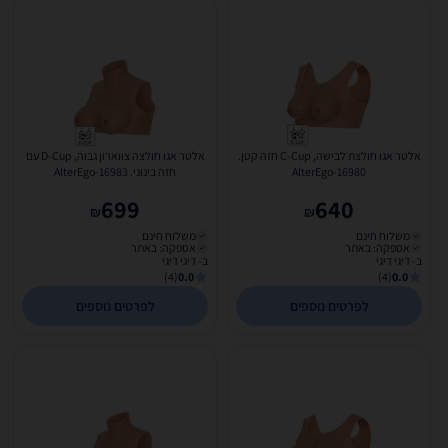
אלטר אגו חולצת לבישה, C-Cup חזה קטן.
אלטר אגו חולצה צווארון גבוה, D-Cup עם
AlterEgo-16980
חזה בינוני. AlterEgo-16983
699
640
₪
₪
משלוח חינם
משלוח חינם
אספקה: באתר
אספקה: באתר
ב- דיגי דיגי
ב- דיגי דיגי
(4)
0.0
(4)
0.0
לפרטים נוספים
לפרטים נוספים