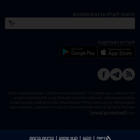
הרשמה לקבלת עדכונים ומבצעים
כתובת דוא''ל
להורדת האפליקציה
המידע המופיע ב- zap מסופק על ידי החנויות עצמן ובאחריותן בלבד. אם נתקלתם בבעיה כלשהי
בנתונים המוצגים באתר, אנא שלחו אלינו הודעה ואנו נטפל בעניין. חלק מהתמונות והתכנים
המופיעים באתר זה הוכנו בעזרת מחוללי בינה מלאכותית. אם זיהיתם תמונה או תוכן כלשהו בו
אתם בעלי זכויות יוצרים, אתם רשאים לפנות אלינו ולבקש לחדול משימוש בו, באמצעות כתובת
[email protected]
המייל
נגישות
תקנון
תנאי שימוש
מדיניות פרטיות