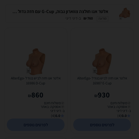
אלטר אגו חולצה צווארון גבוה, G-Cup עם חזה גדול מאוד. AlterEgo-16985
ב-דיגי דיגי
760 ₪
מודעה
אלטר אגו חזה לביש בגודל AlterEgo-
אלטר אגו חזה לביש בגודל AlterEgo-
16986 D-Cup
16987 E-Cup
860
930
₪
₪
משלוח חינם
משלוח חינם
אספקה: באתר
אספקה: באתר
ב- דיגי דיגי
ב- דיגי דיגי
(4)
0.0
(4)
0.0
לפרטים נוספים
לפרטים נוספים