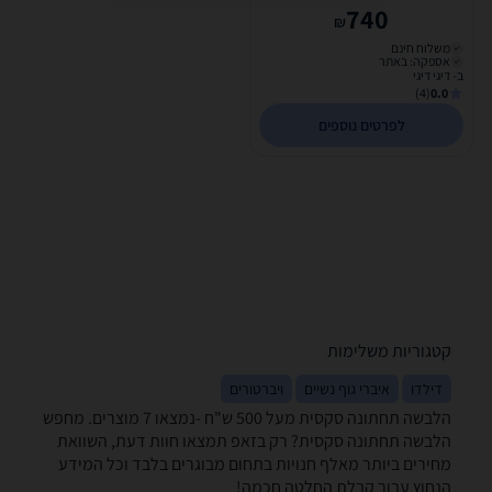
740
₪
משלוח חינם
אספקה: באתר
ב- דיגי דיגי
(4)
0.0
לפרטים נוספים
קטגוריות משלימות
דילדו
איברי גוף נשיים
ויברטורים
הלבשה תחתונה סקסית ‏מעל 500 ‏ש"ח -נמצאו 7 מוצרים. מחפש
הלבשה תחתונה סקסית? רק בזאפ תמצאו חוות דעת, השוואת
מחירים ביותר מאלף חנויות בתחום מבוגרים בלבד וכל המידע
הנחוץ עבור קבלת החלטה חכמה!