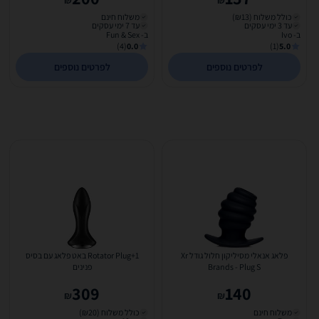
₪
₪
כולל משלוח (₪13)
משלוח חינם
עד 3 ימי עסקים
עד 7 ימי עסקים
ב- Ivo
ב- Fun & Sex
(4)
0.0
(1)
5.0
לפרטים נוספים
לפרטים נוספים
פלאג אנאלי מסיליקון חלול גודל Xr
Rotator Plug+1 באט פלאג עם בסיס
Brands - Plug S
פנינים
309
140
₪
₪
משלוח חינם
כולל משלוח (₪20)