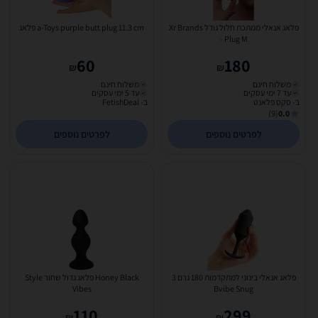
פלאג אנאלי ממתכת חלול גודל Xr Brands
a-Toys purple butt plug 11.3 cm פלאג
- Plug M
60
180
₪
₪
משלוח חינם
משלוח חינם
עד 7 ימי עסקים
עד 5 ימי עסקים
ב- סקס פלאנט
ב- FetishDeal
(9)
0.0
לפרטים נוספים
לפרטים נוספים
פלאג אנאלי בינוני למתקדמות 180 גרם 3
Honey Black פלאג גדול שחור Style
Vibes
Bvibe Snug
110
299
₪
₪