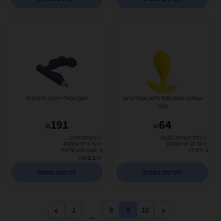
ToDo Blob Yellow פלאג אנאלי צהוב
מענג אנאלי רוטט / חרוזים M
קמור
191
64
₪
₪
כולל משלוח (₪20)
משלוח חינם
עד 10 ימי עסקים
עד 3 ימי עסקים
ב- ליבידו
ב- טעם טבע של גיל
(10)
2.1
לפרטים נוספים
לפרטים נוספים
1
8
9
10
...