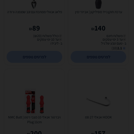
ערכת חוקן נייד מסיליקון | אביזרי מין
פלאג אנאלי ממתכת עם זנב שפנפנה ורודה
89
140
₪
₪
משלוח חינם
כולל משלוח (₪20)
עד 3 ימי עסקים
עד 10 ימי עסקים
ב- טעם טבע של גיל
ב- ליבידו
(10)
2.1
לפרטים נוספים
לפרטים נוספים
HOOK אנאלי 27 סמ
ויברטור אנאלי 10 מצבי רטט | NMC Butt
Plug 11cm
200
157