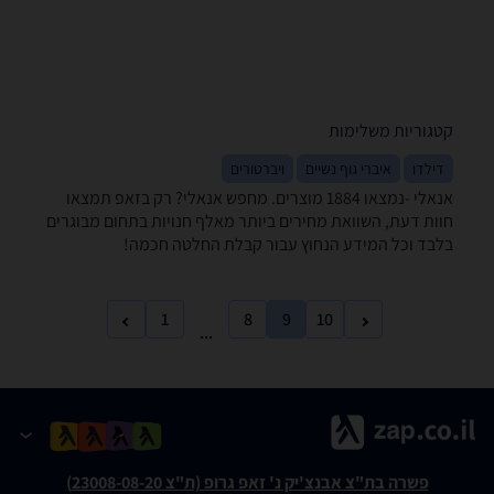
קטגוריות משלימות
דילדו
איברי גוף נשיים
ויברטורים
אנאלי -נמצאו 1884 מוצרים. מחפש אנאלי? רק בזאפ תמצאו
חוות דעת, השוואת מחירים ביותר מאלף חנויות בתחום מבוגרים
בלבד וכל המידע הנחוץ עבור קבלת החלטה חכמה!
1
8
9
10
...
פשרה בת"צ אבנצ'יק נ' זאפ גרופ (ת"צ 23008-08-20)