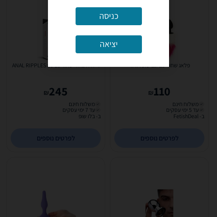
כניסה
יציאה
פלאג שחור עם זנב שועל ורוד
דילדו אנאלי שחור 29 סמ ANAL RIPPLES
245
110
₪
₪
משלוח חינם
משלוח חינם
עד 5 ימי עסקים
עד 7 ימי עסקים
ב- FetishDeal
ב- בלו שופ
לפרטים נוספים
לפרטים נוספים