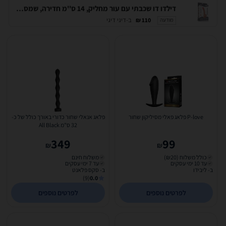
דילדו דו שכבתי עם עור מחליק, 14 ס''מ חדירה, שמספק תחושה של הדבר האמיתי. Lovetoy-317202
ב-דיגי דיגי
110 ₪
מודעה
P-love פלאג פאלי מסיליקון שחור
פלאג אנאלי שחור כדורי באורך כולל של כ-
32 ס"מ All Black
349
99
₪
₪
כולל משלוח (₪20)
משלוח חינם
עד 10 ימי עסקים
עד 7 ימי עסקים
ב- ליבידו
ב- סקס פלאנט
(9)
0.0
לפרטים נוספים
לפרטים נוספים